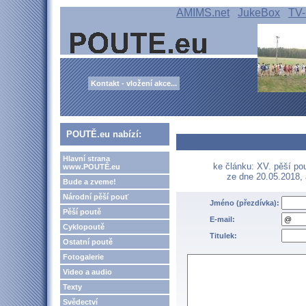
AMIMS.net
JukeBox
TV-
Kontakt - vložení akce...
POUTĚ.eu nabízí:
Hlavní strana
ke článku: XV. pěší p
www.POUTĚ.eu
ze dne 20.05.2018,
Bude a zveme!
Národní pěší pouť
Jméno (přezdívka):
Pěší poutě
E-mail:
Cyklopoutě
Titulek:
Ostatní poutě
Fotogalerie
Video a audio
Texty
Svědectví