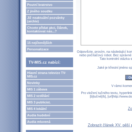
Poutní bratrstvo
Z jiného soudku
Již neaktuální pozvánky
(archiv)
Chcete přidat akci, článek,
kontaktovat nás...?
15 nejčtenějších
Personalizace
Odpovězte, prosím, na následující kont
nebo počítačový robot. Bez správné
Tato kontrolní otázka
TV-MIS.cz nabízí:
Jaké je křestní jméno 
Hlavní strana televize TV-
MIS.cz
Novinky
V rámci komen
MIS 1 zábava
Pro vložení tučného textu, hyperlin
MIS 2 vzdělání
[b]tučné[/b], [url]http://www
MIS 3 publicist.
Zo
MIS 4 lokální
Audia hudební
Audia mluvená
Zobrazit článek XV. pěší