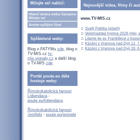
Milujte se! nabízí:
Nejnovější videa, filmy či au
Hlavní strana webu časopisu
www.TV-MIS.cz
Milujte se!
Archiv vyšlých čísel
::
Svatý Patriku (píseň)
::
Velehradská hymna 2026 (Hej, v
::
Litanie ke sv. Františkovi z Assisi
Spřátelené weby:
::
Kázání z Vranova nad Dyjí 12. 7
::
Kázání z Vranova nad Dyjí 28. 6
Blog o FATYMu
zde
, blog o
TV-MIS.cz
tv-
mis.signaly.cz
a další blog
o TV-MIS
zde
.
Portál poute.eu dále
hostuje weby:
Římskokatolická farnost
Lobendava
-
poute.eu/lobendava
Římskokatolická farnost
Jestřebí
-
poute.eu/jestrebi