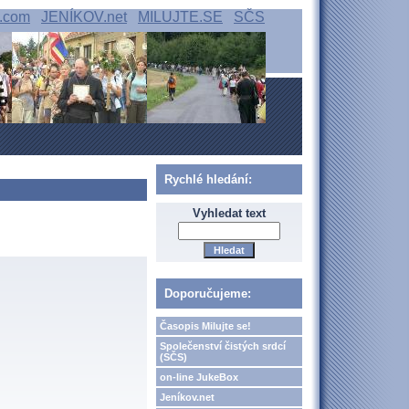
.com
JENÍKOV.net
MILUJTE.SE
SČS
Rychlé hledání:
Vyhledat text
Doporučujeme:
Časopis Milujte se!
Společenství čistých srdcí
(SČS)
on-line JukeBox
Jeníkov.net