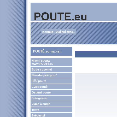
Kontakt - vložení akce...
POUTĚ.eu nabízí:
Hlavní strana
www.POUTĚ.eu
Bude a zveme!
Národní pěší pouť
Pěší poutě
Cyklopoutě
Ostatní poutě
Fotogalerie
Video a audio
Texty
Svědectví