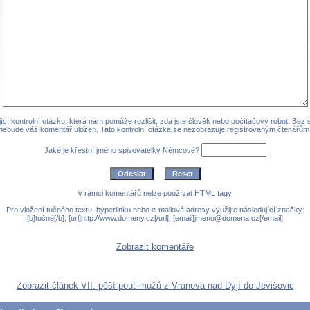
cí kontrolní otázku, která nám pomůže rozlišit, zda jste člověk nebo počítačový robot. Bez
nebude váš komentář uložen. Tato kontrolní otázka se nezobrazuje registrovaným čtenářům
Jaké je křestní jméno spisovatelky Němcové?
V rámci komentářů nelze používat HTML tagy.
Pro vložení tučného textu, hyperlinku nebo e-mailové adresy využijte následující značky:
[b]tučné[/b], [url]http://www.domeny.cz[/url], [email]jmeno@domena.cz[/email]
Zobrazit komentáře
Zobrazit článek VII. pěší pouť mužů z Vranova nad Dyjí do Jevišovic