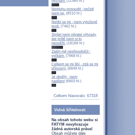
neznám.
(11560 hl.)
Nemohu posoudit - nečetl
jsem jej.
(8510 hl.)
Nelíbí se mi - jsem vyloženě
proti.
(7462 hl.)
Slyšel jsem nějaké výhrady,
ale ještě jsem si to
neověřil.
(18166 hl.)
Zatím mě nepřesvědčil -
vyčkám.
(7968 hl.)
Celkem se mi líbí - zdá se mi
přínosný.
(6849 hl.)
Je skvělý - jsem
nadšen!
(6803 hl.)
Celkem hlasovalo: 67318
Volná šiřitelnost:
Na obsah tohoto webu si
FATYM nevyhrazuje
žádná autorská práva!
Obsah můžete dále