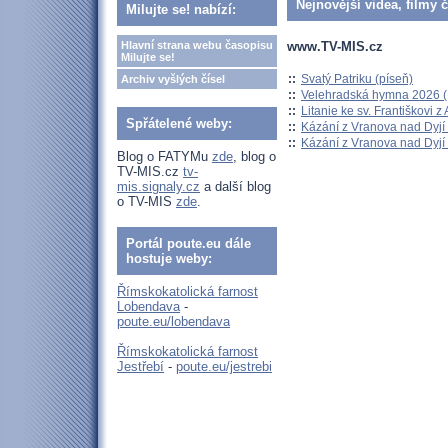
Nejnovější videa, filmy 
Milujte se! nabízí:
www.TV-MIS.cz
Hlavní strana webu časopisu
Milujte se!
::
Svatý Patriku (píseň)
Archiv vyšlých čísel
::
Velehradská hymna 2026 (H
::
Litanie ke sv. Františkovi z A
Spřátelené weby:
::
Kázání z Vranova nad Dyjí 
::
Kázání z Vranova nad Dyjí 
Blog o FATYMu
zde
, blog o
TV-MIS.cz
tv-
mis.signaly.cz
a další blog
o TV-MIS
zde
.
Portál poute.eu dále
hostuje weby:
Římskokatolická farnost
Lobendava
-
poute.eu/lobendava
Římskokatolická farnost
Jestřebí
-
poute.eu/jestrebi