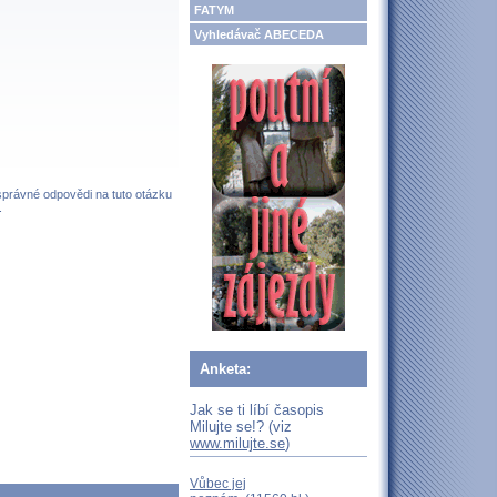
FATYM
Vyhledávač ABECEDA
 správné odpovědi na tuto otázku
.
Anketa:
Jak se ti líbí časopis
Milujte se!? (viz
www.milujte.se
)
Vůbec jej