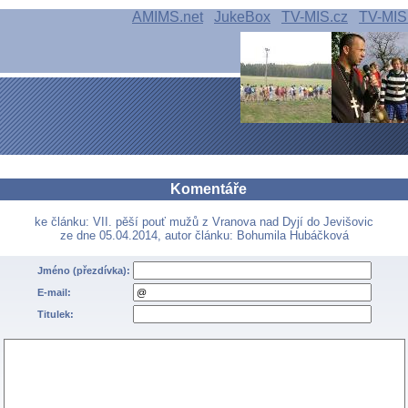
AMIMS.net
JukeBox
TV-MIS.cz
TV-MIS
Komentáře
ke článku: VII. pěší pouť mužů z Vranova nad Dyjí do Jevišovic
ze dne 05.04.2014, autor článku: Bohumila Hubáčková
Jméno (přezdívka):
E-mail:
Titulek: