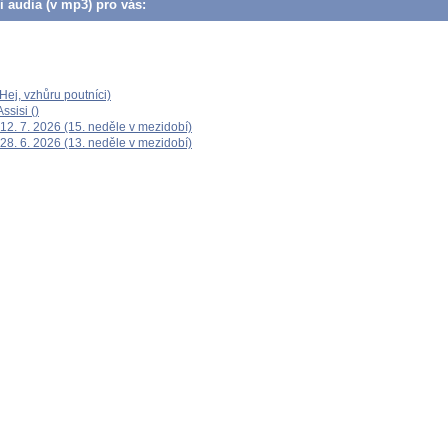
či audia (v mp3) pro vás:
ej, vzhůru poutníci)
ssisi ()
12. 7. 2026 (15. neděle v mezidobí)
28. 6. 2026 (13. neděle v mezidobí)