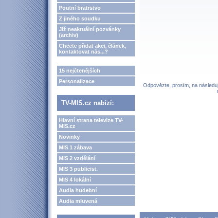
Poutní bratrstvo
Z jiného soudku
Již neaktuální pozvánky
(archiv)
Chcete přidat akci, článek,
kontaktovat nás...?
15 nejčtenějších
Personalizace
Odpovězte, prosím, na následují
TV-MIS.cz nabízí:
Hlavní strana televize TV-
MIS.cz
Novinky
MIS 1 zábava
MIS 2 vzdělání
MIS 3 publicist.
MIS 4 lokální
Audia hudební
Audia mluvená