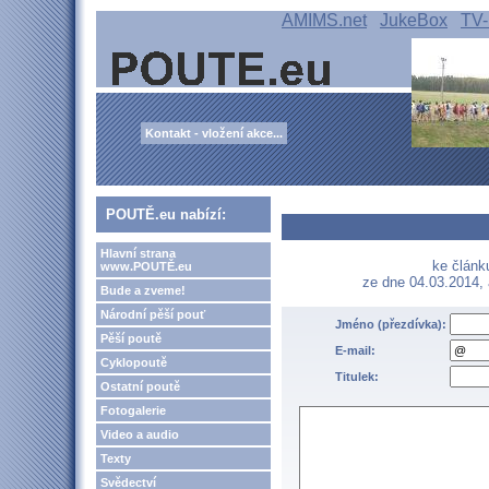
AMIMS.net
JukeBox
TV-
Kontakt - vložení akce...
POUTĚ.eu nabízí:
Hlavní strana
ke článk
www.POUTĚ.eu
ze dne 04.03.2014,
Bude a zveme!
Národní pěší pouť
Jméno (přezdívka):
Pěší poutě
E-mail:
Cyklopoutě
Titulek:
Ostatní poutě
Fotogalerie
Video a audio
Texty
Svědectví