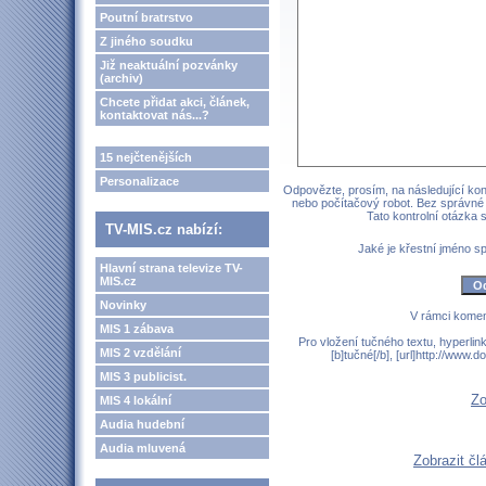
Poutní bratrstvo
Z jiného soudku
Již neaktuální pozvánky
(archiv)
Chcete přidat akci, článek,
kontaktovat nás...?
15 nejčtenějších
Personalizace
Odpovězte, prosím, na následující kont
nebo počítačový robot. Bez správné
Tato kontrolní otázka
TV-MIS.cz nabízí:
Jaké je křestní jméno 
Hlavní strana televize TV-
MIS.cz
Novinky
V rámci komen
MIS 1 zábava
Pro vložení tučného textu, hyperlin
MIS 2 vzdělání
[b]tučné[/b], [url]http://www
MIS 3 publicist.
Zo
MIS 4 lokální
Audia hudební
Audia mluvená
Zobrazit čl