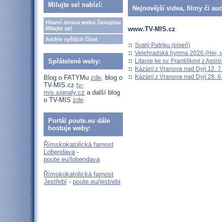
Milujte se! nabízí:
Nejnovější videa, filmy či au
Hlavní strana webu časopisu
www.TV-MIS.cz
Milujte se!
Archiv vyšlých čísel
::
Svatý Patriku (píseň)
::
Velehradská hymna 2026 (Hej, v
::
Litanie ke sv. Františkovi z Assisi
Spřátelené weby:
::
Kázání z Vranova nad Dyjí 12. 7
::
Kázání z Vranova nad Dyjí 28. 6
Blog o FATYMu
zde
, blog o
TV-MIS.cz
tv-
mis.signaly.cz
a další blog
o TV-MIS
zde
.
Portál poute.eu dále
hostuje weby:
Římskokatolická farnost
Lobendava
-
poute.eu/lobendava
Římskokatolická farnost
Jestřebí
-
poute.eu/jestrebi