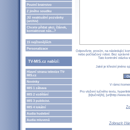
Poutní bratrstvo
Z jiného soudku
Již neaktuální pozvánky
(archiv)
Chcete přidat akci, článek,
kontaktovat nás...?
15 nejčtenějších
Personalizace
Odpovězte, prosím, na následující kont
nebo počítačový robot. Bez správné
Tato kontrolní otázka
TV-MIS.cz nabízí:
Jaké je křestní jméno 
Hlavní strana televize TV-
MIS.cz
Novinky
V rámci komen
MIS 1 zábava
Pro vložení tučného textu, hyperlin
MIS 2 vzdělání
[b]tučné[/b], [url]http://www
MIS 3 publicist.
Zo
MIS 4 lokální
Audia hudební
Audia mluvená
Zobrazit čl