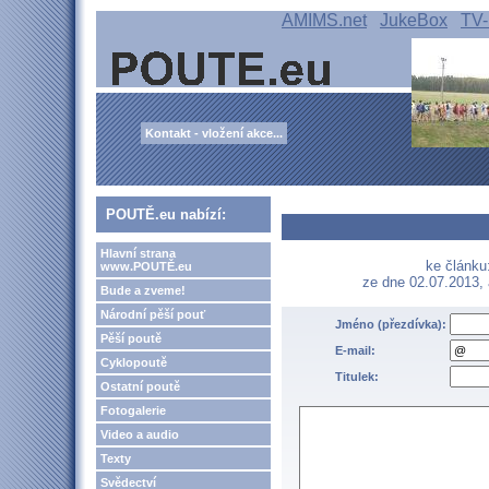
AMIMS.net
JukeBox
TV-
Kontakt - vložení akce...
POUTĚ.eu nabízí:
Hlavní strana
ke článk
www.POUTĚ.eu
ze dne 02.07.2013,
Bude a zveme!
Národní pěší pouť
Jméno (přezdívka):
Pěší poutě
E-mail:
Cyklopoutě
Titulek:
Ostatní poutě
Fotogalerie
Video a audio
Texty
Svědectví