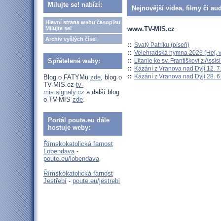
Milujte se! nabízí:
Nejnovější videa, filmy či au
Hlavní strana webu časopisu
www.TV-MIS.cz
Milujte se!
Archiv vyšlých čísel
::
Svatý Patriku (píseň)
::
Velehradská hymna 2026 (Hej, v
::
Litanie ke sv. Františkovi z Assisi
Spřátelené weby:
::
Kázání z Vranova nad Dyjí 12. 7
::
Kázání z Vranova nad Dyjí 28. 6
Blog o FATYMu
zde
, blog o
TV-MIS.cz
tv-
mis.signaly.cz
a další blog
o TV-MIS
zde
.
Portál poute.eu dále
hostuje weby:
Římskokatolická farnost
Lobendava
-
poute.eu/lobendava
Římskokatolická farnost
Jestřebí
-
poute.eu/jestrebi