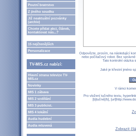
Poutní bratrstvo
Z jiného soudku
Již neaktuální pozvánky
(archiv)
Chcete přidat akci, článek,
kontaktovat nás...?
15 nejčtenějších
Personalizace
Odpovězte, prosím, na následující kont
nebo počítačový robot. Bez správné
Tato kontrolní otázka
TV-MIS.cz nabízí:
Jaké je křestní jméno 
Hlavní strana televize TV-
MIS.cz
Novinky
V rámci komen
MIS 1 zábava
Pro vložení tučného textu, hyperlin
MIS 2 vzdělání
[b]tučné[/b], [url]http://www
MIS 3 publicist.
Zo
MIS 4 lokální
Audia hudební
Audia mluvená
Zobrazit čl