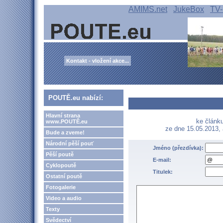
AMIMS.net
JukeBox
TV-
Kontakt - vložení akce...
POUTĚ.eu nabízí:
Hlavní strana
ke článku
www.POUTĚ.eu
ze dne 15.05.2013,
Bude a zveme!
Národní pěší pouť
Jméno (přezdívka):
Pěší poutě
E-mail:
Cyklopoutě
Titulek:
Ostatní poutě
Fotogalerie
Video a audio
Texty
Svědectví