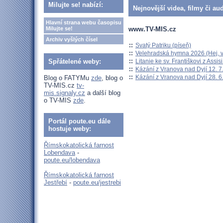
Milujte se! nabízí:
Nejnovější videa, filmy či au
Hlavní strana webu časopisu
www.TV-MIS.cz
Milujte se!
Archiv vyšlých čísel
::
Svatý Patriku (píseň)
::
Velehradská hymna 2026 (Hej, v
::
Litanie ke sv. Františkovi z Assisi
Spřátelené weby:
::
Kázání z Vranova nad Dyjí 12. 7
::
Kázání z Vranova nad Dyjí 28. 6
Blog o FATYMu
zde
, blog o
TV-MIS.cz
tv-
mis.signaly.cz
a další blog
o TV-MIS
zde
.
Portál poute.eu dále
hostuje weby:
Římskokatolická farnost
Lobendava
-
poute.eu/lobendava
Římskokatolická farnost
Jestřebí
-
poute.eu/jestrebi