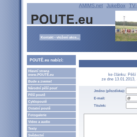
AMIMS.net
JukeBox
TV-
Kontakt - vložení akce...
POUTĚ.eu nabízí:
Hlavní strana
ke článku: Pěší
www.POUTĚ.eu
ze dne 13.01.2013,
Bude a zveme!
Národní pěší pouť
Jméno (přezdívka):
Pěší poutě
E-mail:
Cyklopoutě
Titulek:
Ostatní poutě
Fotogalerie
Video a audio
Texty
Svědectví