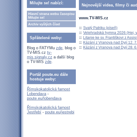
Milujte se! nabízí:
Nejnovější videa, filmy či au
Hlavní strana webu časopisu
www.TV-MIS.cz
Milujte se!
Archiv vyšlých čísel
::
Svatý Patriku (píseň)
::
Velehradská hymna 2026 (Hej, v
::
Litanie ke sv. Františkovi z Assisi
Spřátelené weby:
::
Kázání z Vranova nad Dyjí 12. 7
::
Kázání z Vranova nad Dyjí 28. 6
Blog o FATYMu
zde
, blog o
TV-MIS.cz
tv-
mis.signaly.cz
a další blog
o TV-MIS
zde
.
Portál poute.eu dále
hostuje weby:
Římskokatolická farnost
Lobendava
-
poute.eu/lobendava
Římskokatolická farnost
Jestřebí
-
poute.eu/jestrebi