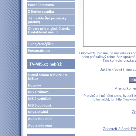
Poutní bratrstvo
Z jiného soudku
Již neaktuální pozvánky
(archiv)
Chcete přidat akci, článek,
kontaktovat nás...?
15 nejčtenějších
Personalizace
Odpovězte, prosím, na následující kont
nebo počítačový robot. Bez správné
Tato kontrolní otázka
TV-MIS.cz nabízí:
Jaké je křestní jméno 
Hlavní strana televize TV-
MIS.cz
Novinky
V rámci komen
MIS 1 zábava
Pro vložení tučného textu, hyperlin
MIS 2 vzdělání
[b]tučné[/b], [url]http://www
MIS 3 publicist.
Zo
MIS 4 lokální
Audia hudební
Audia mluvená
Zobrazit článek Pě