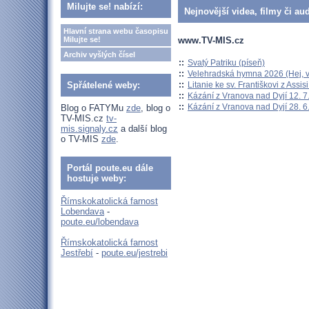
Milujte se! nabízí:
Nejnovější videa, filmy či au
Hlavní strana webu časopisu
www.TV-MIS.cz
Milujte se!
Archiv vyšlých čísel
::
Svatý Patriku (píseň)
::
Velehradská hymna 2026 (Hej, v
::
Litanie ke sv. Františkovi z Assisi
Spřátelené weby:
::
Kázání z Vranova nad Dyjí 12. 7
::
Kázání z Vranova nad Dyjí 28. 6
Blog o FATYMu
zde
, blog o
TV-MIS.cz
tv-
mis.signaly.cz
a další blog
o TV-MIS
zde
.
Portál poute.eu dále
hostuje weby:
Římskokatolická farnost
Lobendava
-
poute.eu/lobendava
Římskokatolická farnost
Jestřebí
-
poute.eu/jestrebi