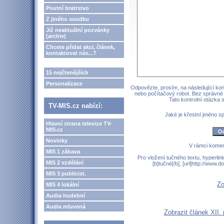
Poutní bratrstvo
Z jiného soudku
Již neaktuální pozvánky
(archiv)
Chcete přidat akci, článek,
kontaktovat nás...?
15 nejčtenějších
Personalizace
Odpovězte, prosím, na následující kont
nebo počítačový robot. Bez správné
Tato kontrolní otázka
TV-MIS.cz nabízí:
Jaké je křestní jméno 
Hlavní strana televize TV-
MIS.cz
Novinky
V rámci komen
MIS 1 zábava
Pro vložení tučného textu, hyperlin
MIS 2 vzdělání
[b]tučné[/b], [url]http://www
MIS 3 publicist.
Zo
MIS 4 lokální
Audia hudební
Audia mluvená
Zobrazit článek XII.