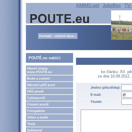
AMIMS.net
JukeBox
TV-
Kontakt - vložení akce...
POUTĚ.eu nabízí:
Hlavní strana
ke článku: XII. p
www.POUTĚ.eu
ze dne 10.08.2012,
Bude a zveme!
Národní pěší pouť
Jméno (přezdívka):
Pěší poutě
E-mail:
Cyklopoutě
Titulek:
Ostatní poutě
Fotogalerie
Video a audio
Texty
Svědectví