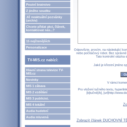
Poutní bratrstvo
Z jiného soudku
Již neaktuální pozvánky
(archiv)
Chcete přidat akci, článek,
kontaktovat nás...?
15 nejčtenějších
Personalizace
Odpovězte, prosím, na následující kont
nebo počítačový robot. Bez správné
Tato kontrolní otázka
TV-MIS.cz nabízí:
Jaké je křestní jméno 
Hlavní strana televize TV-
MIS.cz
Novinky
V rámci komen
MIS 1 zábava
Pro vložení tučného textu, hyperlin
MIS 2 vzdělání
[b]tučné[/b], [url]http://www
MIS 3 publicist.
Zo
MIS 4 lokální
Audia hudební
Audia mluvená
Zobrazit článek DUCHOVNÍ TÉ