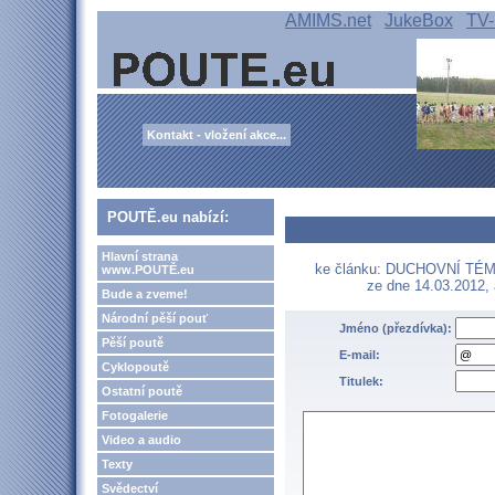
AMIMS.net
JukeBox
TV-
Kontakt - vložení akce...
POUTĚ.eu nabízí:
Hlavní strana
ke článku: DUCHOVNÍ TÉMA 
www.POUTĚ.eu
ze dne 14.03.2012,
Bude a zveme!
Národní pěší pouť
Jméno (přezdívka):
Pěší poutě
E-mail:
Cyklopoutě
Titulek:
Ostatní poutě
Fotogalerie
Video a audio
Texty
Svědectví