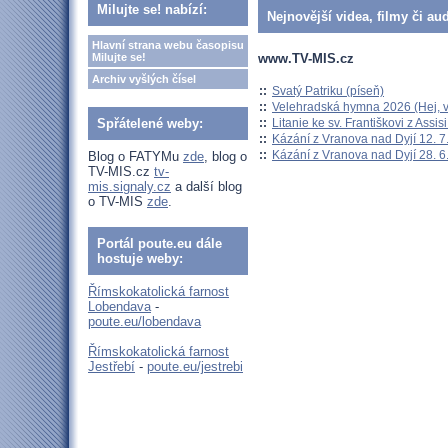
Milujte se! nabízí:
Nejnovější videa, filmy či au
Hlavní strana webu časopisu
www.TV-MIS.cz
Milujte se!
Archiv vyšlých čísel
::
Svatý Patriku (píseň)
::
Velehradská hymna 2026 (Hej, v
::
Litanie ke sv. Františkovi z Assisi
Spřátelené weby:
::
Kázání z Vranova nad Dyjí 12. 7
::
Kázání z Vranova nad Dyjí 28. 6
Blog o FATYMu
zde
, blog o
TV-MIS.cz
tv-
mis.signaly.cz
a další blog
o TV-MIS
zde
.
Portál poute.eu dále
hostuje weby:
Římskokatolická farnost
Lobendava
-
poute.eu/lobendava
Římskokatolická farnost
Jestřebí
-
poute.eu/jestrebi