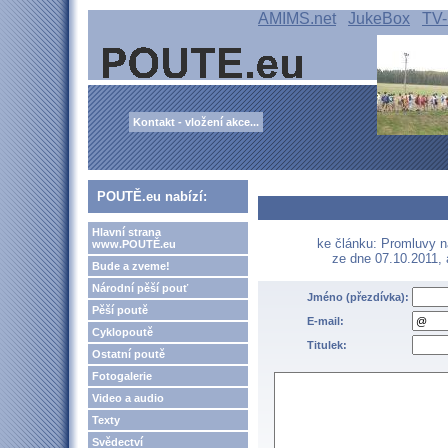
AMIMS.net
JukeBox
TV-
Kontakt - vložení akce...
POUTĚ.eu nabízí:
Hlavní strana
ke článku: Promluvy n
www.POUTĚ.eu
ze dne 07.10.2011,
Bude a zveme!
Národní pěší pouť
Jméno (přezdívka):
Pěší poutě
E-mail:
Cyklopoutě
Titulek:
Ostatní poutě
Fotogalerie
Video a audio
Texty
Svědectví