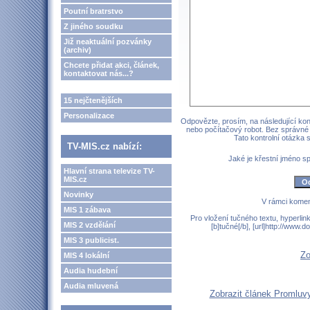
Poutní bratrstvo
Z jiného soudku
Již neaktuální pozvánky
(archiv)
Chcete přidat akci, článek,
kontaktovat nás...?
15 nejčtenějších
Personalizace
Odpovězte, prosím, na následující kont
nebo počítačový robot. Bez správné
Tato kontrolní otázka
TV-MIS.cz nabízí:
Jaké je křestní jméno 
Hlavní strana televize TV-
MIS.cz
Novinky
V rámci komen
MIS 1 zábava
Pro vložení tučného textu, hyperlin
MIS 2 vzdělání
[b]tučné[/b], [url]http://www
MIS 3 publicist.
Zo
MIS 4 lokální
Audia hudební
Audia mluvená
Zobrazit článek Promluvy