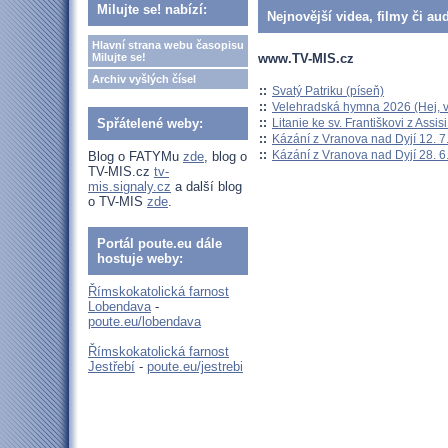
Milujte se! nabízí:
Nejnovější videa, filmy či au
Hlavní strana webu časopisu
www.TV-MIS.cz
Milujte se!
Archiv vyšlých čísel
::
Svatý Patriku (píseň)
::
Velehradská hymna 2026 (Hej, v
::
Litanie ke sv. Františkovi z Assisi
Spřátelené weby:
::
Kázání z Vranova nad Dyjí 12. 7
::
Kázání z Vranova nad Dyjí 28. 6
Blog o FATYMu
zde
, blog o
TV-MIS.cz
tv-
mis.signaly.cz
a další blog
o TV-MIS
zde
.
Portál poute.eu dále
hostuje weby:
Římskokatolická farnost
Lobendava
-
poute.eu/lobendava
Římskokatolická farnost
Jestřebí
-
poute.eu/jestrebi