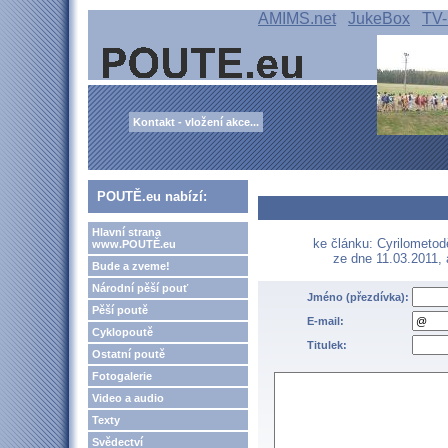
AMIMS.net
JukeBox
TV-
Kontakt - vložení akce...
POUTĚ.eu nabízí:
Hlavní strana
ke článku: Cyrilometodě
www.POUTĚ.eu
ze dne 11.03.2011,
Bude a zveme!
Národní pěší pouť
Jméno (přezdívka):
Pěší poutě
E-mail:
Cyklopoutě
Titulek:
Ostatní poutě
Fotogalerie
Video a audio
Texty
Svědectví