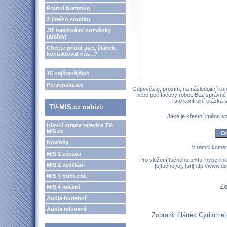
Poutní bratrstvo
Z jiného soudku
Již neaktuální pozvánky
(archiv)
Chcete přidat akci, článek,
kontaktovat nás...?
15 nejčtenějších
Personalizace
Odpovězte, prosím, na následující kont
nebo počítačový robot. Bez správné
Tato kontrolní otázka
TV-MIS.cz nabízí:
Jaké je křestní jméno 
Hlavní strana televize TV-
MIS.cz
Novinky
V rámci komen
MIS 1 zábava
Pro vložení tučného textu, hyperlin
MIS 2 vzdělání
[b]tučné[/b], [url]http://www
MIS 3 publicist.
Zo
MIS 4 lokální
Audia hudební
Audia mluvená
Zobrazit článek Cyrilomet