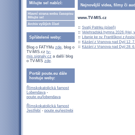
Milujte se! nabízí:
Nejnovější videa, filmy či au
Hlavní strana webu časopisu
www.TV-MIS.cz
Milujte se!
Archiv vyšlých čísel
::
Svatý Patriku (píseň)
::
Velehradská hymna 2026 (Hej, v
::
Litanie ke sv. Františkovi z Assisi
Spřátelené weby:
::
Kázání z Vranova nad Dyjí 12. 7
::
Kázání z Vranova nad Dyjí 28. 6
Blog o FATYMu
zde
, blog o
TV-MIS.cz
tv-
mis.signaly.cz
a další blog
o TV-MIS
zde
.
Portál poute.eu dále
hostuje weby:
Římskokatolická farnost
Lobendava
-
poute.eu/lobendava
Římskokatolická farnost
Jestřebí
-
poute.eu/jestrebi