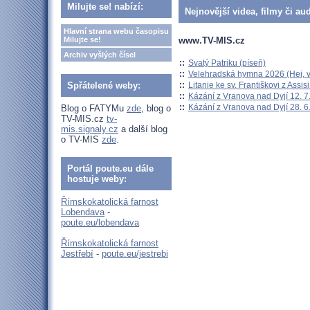
Milujte se! nabízí:
Nejnovější videa, filmy či au
Hlavní strana webu časopisu
www.TV-MIS.cz
Milujte se!
Archiv vyšlých čísel
::
Svatý Patriku (píseň)
::
Velehradská hymna 2026 (Hej, v
::
Litanie ke sv. Františkovi z Assisi
Spřátelené weby:
::
Kázání z Vranova nad Dyjí 12. 7
::
Kázání z Vranova nad Dyjí 28. 6
Blog o FATYMu
zde
, blog o
TV-MIS.cz
tv-
mis.signaly.cz
a další blog
o TV-MIS
zde
.
Portál poute.eu dále
hostuje weby:
Římskokatolická farnost
Lobendava
-
poute.eu/lobendava
Římskokatolická farnost
Jestřebí
-
poute.eu/jestrebi