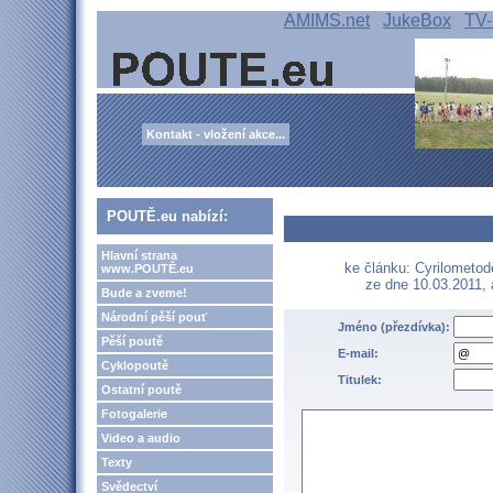
AMIMS.net
JukeBox
TV-
Kontakt - vložení akce...
POUTĚ.eu nabízí:
Hlavní strana
ke článku: Cyrilometodě
www.POUTĚ.eu
ze dne 10.03.2011,
Bude a zveme!
Národní pěší pouť
Jméno (přezdívka):
Pěší poutě
E-mail:
Cyklopoutě
Titulek:
Ostatní poutě
Fotogalerie
Video a audio
Texty
Svědectví