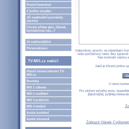
Poutní bratrstvo
Z jiného soudku
Již neaktuální pozvánky
(archiv)
Chcete přidat akci, článek,
kontaktovat nás...?
15 nejčtenějších
Personalizace
Odpovězte, prosím, na následující kont
nebo počítačový robot. Bez správné
Tato kontrolní otázka
TV-MIS.cz nabízí:
Jaké je křestní jméno 
Hlavní strana televize TV-
MIS.cz
Novinky
V rámci komen
MIS 1 zábava
Pro vložení tučného textu, hyperlin
MIS 2 vzdělání
[b]tučné[/b], [url]http://www
MIS 3 publicist.
Zo
MIS 4 lokální
Audia hudební
Audia mluvená
Zobrazit článek Cyrilomet