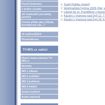
Poutní bratrstvo
::
Svatý Patriku (píseň)
::
Velehradská hymna 2026 (Hej, v
Z jiného soudku
::
Litanie ke sv. Františkovi z Assisi
Již neaktuální pozvánky
::
Kázání z Vranova nad Dyjí 12. 7
(archiv)
::
Kázání z Vranova nad Dyjí 28. 6
Chcete přidat akci, článek,
kontaktovat nás...?
15 nejčtenějších
Personalizace
TV-MIS.cz nabízí:
Hlavní strana televize TV-
MIS.cz
Novinky
MIS 1 zábava
MIS 2 vzdělání
MIS 3 publicist.
MIS 4 lokální
Audia hudební
Audia mluvená