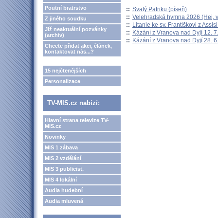
Poutní bratrstvo
::
Svatý Patriku (píseň)
::
Velehradská hymna 2026 (Hej, v
Z jiného soudku
::
Litanie ke sv. Františkovi z Assisi
Již neaktuální pozvánky
::
Kázání z Vranova nad Dyjí 12. 7
(archiv)
::
Kázání z Vranova nad Dyjí 28. 6
Chcete přidat akci, článek,
kontaktovat nás...?
15 nejčtenějších
Personalizace
TV-MIS.cz nabízí:
Hlavní strana televize TV-
MIS.cz
Novinky
MIS 1 zábava
MIS 2 vzdělání
MIS 3 publicist.
MIS 4 lokální
Audia hudební
Audia mluvená