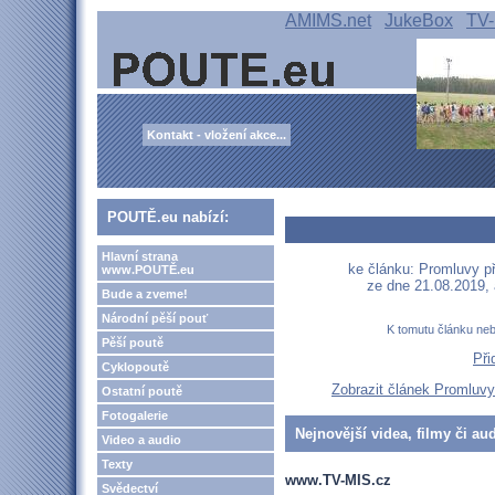
AMIMS.net
JukeBox
TV-
Kontakt - vložení akce...
POUTĚ.eu nabízí:
Hlavní strana
ke článku: Promluvy př
www.POUTĚ.eu
ze dne 21.08.2019,
Bude a zveme!
Národní pěší pouť
K tomutu článku ne
Pěší poutě
Při
Cyklopoutě
Zobrazit článek Promluvy 
Ostatní poutě
Fotogalerie
Nejnovější videa, filmy či au
Video a audio
Texty
www.TV-MIS.cz
Svědectví