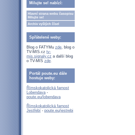
Milujte se! nabízí:
Hlavní strana webu časopisu
Milujte se!
Archiv vyšlých čísel
Spřátelené weby:
Blog o FATYMu
zde
, blog o
TV-MIS.cz
tv-
mis.signaly.cz
a další blog
o TV-MIS
zde
.
Portál poute.eu dále
hostuje weby:
Římskokatolická farnost
Lobendava
-
poute.eu/lobendava
Římskokatolická farnost
Jestřebí
-
poute.eu/jestrebi