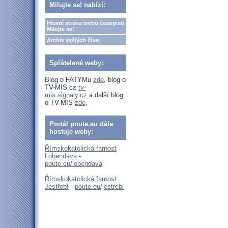
Milujte se! nabízí:
Hlavní strana webu časopisu
Milujte se!
Archiv vyšlých čísel
Spřátelené weby:
Blog o FATYMu
zde
, blog o
TV-MIS.cz
tv-
mis.signaly.cz
a další blog
o TV-MIS
zde
.
Portál poute.eu dále
hostuje weby:
Římskokatolická farnost
Lobendava
-
poute.eu/lobendava
Římskokatolická farnost
Jestřebí
-
poute.eu/jestrebi