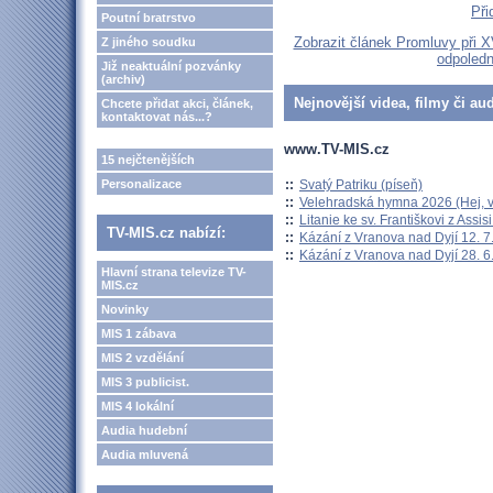
Při
Poutní bratrstvo
Zobrazit článek Promluvy při XV
Z jiného soudku
odpoledn
Již neaktuální pozvánky
(archiv)
Nejnovější videa, filmy či au
Chcete přidat akci, článek,
kontaktovat nás...?
www.TV-MIS.cz
15 nejčtenějších
::
Svatý Patriku (píseň)
Personalizace
::
Velehradská hymna 2026 (Hej, v
::
Litanie ke sv. Františkovi z Assisi
TV-MIS.cz nabízí:
::
Kázání z Vranova nad Dyjí 12. 7
::
Kázání z Vranova nad Dyjí 28. 6
Hlavní strana televize TV-
MIS.cz
Novinky
MIS 1 zábava
MIS 2 vzdělání
MIS 3 publicist.
MIS 4 lokální
Audia hudební
Audia mluvená