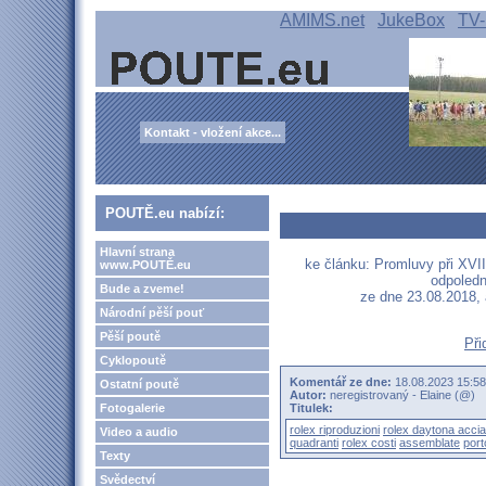
AMIMS.net
JukeBox
TV-
Kontakt - vložení akce...
POUTĚ.eu nabízí:
Hlavní strana
ke článku: Promluvy při XVIII
www.POUTĚ.eu
odpoledn
Bude a zveme!
ze dne 23.08.2018,
Národní pěší pouť
Pěší poutě
Při
Cyklopoutě
Komentář ze dne:
18.08.2023 15:
Ostatní poutě
Autor:
neregistrovaný - Elaine (@)
Fotogalerie
Titulek:
rolex riproduzioni
rolex daytona accia
Video a audio
quadranti
rolex costi
assemblate
port
Texty
Svědectví