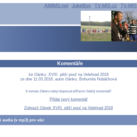
AMIMS.net
JukeBox
TV-MIS.cz
TV-MIS
Komentáře
ke článku: XVIII. pěší pouť na Velehrad 2018
ze dne 11.03.2018, autor článku: Bohumila Hubáčková
K tomutu článku nebyl doposud přiřazen žádný komentář!
Přidat nový komentář
Zobrazit článek XVIII. pěší pouť na Velehrad 2018
či audia (v mp3) pro vás: