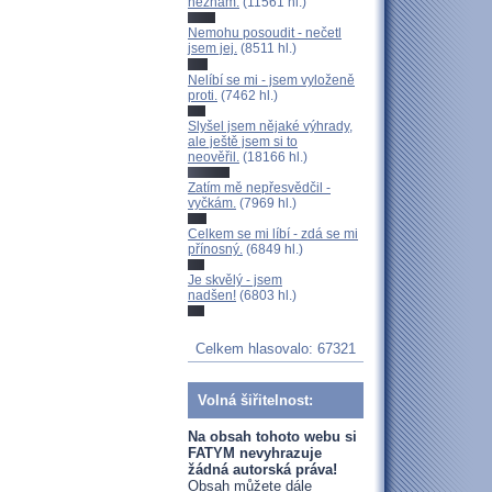
neznám.
(11561 hl.)
Nemohu posoudit - nečetl
jsem jej.
(8511 hl.)
Nelíbí se mi - jsem vyloženě
proti.
(7462 hl.)
Slyšel jsem nějaké výhrady,
ale ještě jsem si to
neověřil.
(18166 hl.)
Zatím mě nepřesvědčil -
vyčkám.
(7969 hl.)
Celkem se mi líbí - zdá se mi
přínosný.
(6849 hl.)
Je skvělý - jsem
nadšen!
(6803 hl.)
Celkem hlasovalo: 67321
Volná šiřitelnost:
Na obsah tohoto webu si
FATYM nevyhrazuje
žádná autorská práva!
Obsah můžete dále