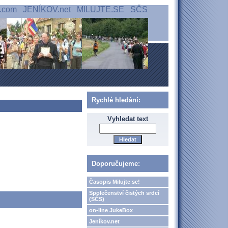
.com
JENÍKOV.net
MILUJTE.SE
SČS
Rychlé hledání:
Vyhledat text
Doporučujeme:
Časopis Milujte se!
Společenství čistých srdcí
(SČS)
on-line JukeBox
Jeníkov.net