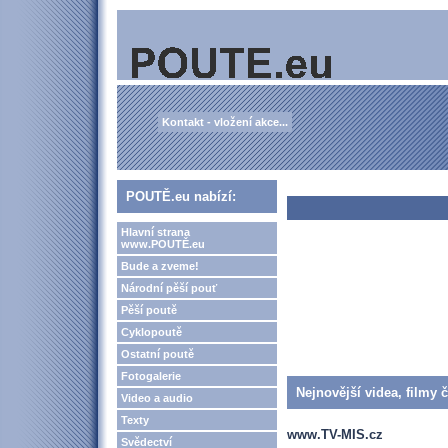
Kontakt - vložení akce...
POUTĚ.eu nabízí:
Hlavní strana
www.POUTĚ.eu
Bude a zveme!
Národní pěší pouť
Pěší poutě
Cyklopoutě
Ostatní poutě
Fotogalerie
Nejnovější videa, filmy 
Video a audio
Texty
www.TV-MIS.cz
Svědectví