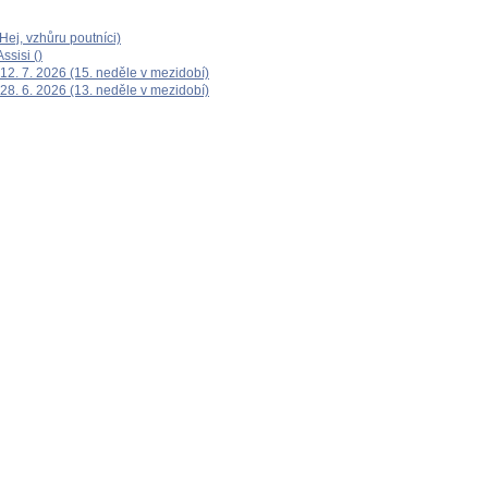
ej, vzhůru poutníci)
ssisi ()
12. 7. 2026 (15. neděle v mezidobí)
28. 6. 2026 (13. neděle v mezidobí)