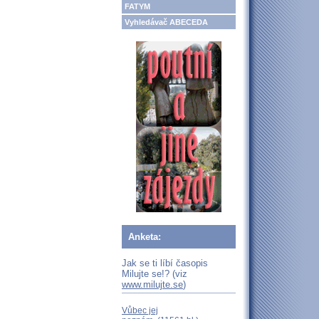
FATYM
Vyhledávač ABECEDA
Anketa:
Jak se ti líbí časopis
Milujte se!? (viz
www.milujte.se
)
Vůbec jej