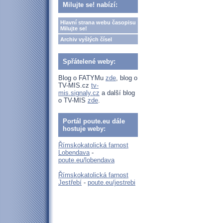
Milujte se! nabízí:
Hlavní strana webu časopisu
Milujte se!
Archiv vyšlých čísel
Spřátelené weby:
Blog o FATYMu
zde
, blog o
TV-MIS.cz
tv-
mis.signaly.cz
a další blog
o TV-MIS
zde
.
Portál poute.eu dále
hostuje weby:
Římskokatolická farnost
Lobendava
-
poute.eu/lobendava
Římskokatolická farnost
Jestřebí
-
poute.eu/jestrebi