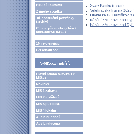
Poutní bratrstvo
::
Svatý Patriku (píseň)
::
Velehradská hymna 2026 (H
Z jiného soudku
::
Litanie ke sv. Františkovi z A
Již neaktuální pozvánky
::
Kázání z Vranova nad Dyjí 
(archiv)
::
Kázání z Vranova nad Dyjí 
Chcete přidat akci, článek,
kontaktovat nás...?
15 nejčtenějších
Personalizace
TV-MIS.cz nabízí:
Hlavní strana televize TV-
MIS.cz
Novinky
MIS 1 zábava
MIS 2 vzdělání
MIS 3 publicist.
MIS 4 lokální
Audia hudební
Audia mluvená