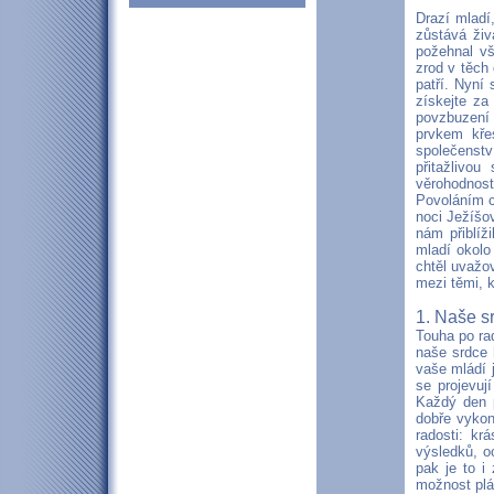
Drazí mladí
zůstává živ
požehnal vš
zrod v těch
patří. Nyní
získejte za
povzbuzení 
prvkem kře
společenství
přitažlivo
věrohodnost
Povoláním c
noci Ježíšov
nám přiblíž
mladí okolo 
chtěl uvažov
mezi těmi, 
1. Naše sr
Touha po rad
naše srdce 
vaše mládí 
se projevuj
Každý den p
dobře vykon
radosti: kr
výsledků, oc
pak je to i
možnost plá