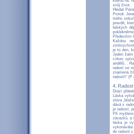
kterou nic 
svůj život.
Hledat Pána
Prorok Jere
mého srdce“
pravdě, kte
lidských dě
poklekněme 
Především li
Každou ned
zmrtvýchvst
je to den, 
Jeden žalm 
církev zpívá
andělů… Rad
radost se r
znamená žít
radostí!“ (P
4. Radost
Drazí přátel
Láska vytvá
slova „blaže
dává s rado
je radostí, 
Při myšlenc
závazků, a t
láska je vy
vykonáváte.
do radosti z 