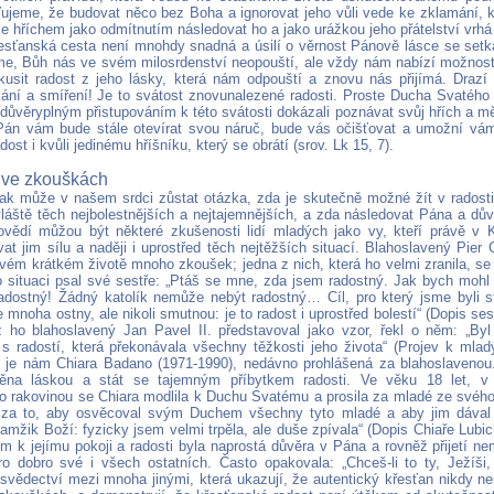
išťujeme, že budovat něco bez Boha a ignorovat jeho vůli vede ke zklamání, 
e hříchem jako odmítnutím následovat ho a jako urážkou jeho přátelství vrhá
esťanská cesta není mnohdy snadná a úsilí o věrnost Pánově lásce se setk
e, Bůh nás ve svém milosrdenství neopouští, ale vždy nám nabízí možnost 
usit radost z jeho lásky, která nám odpouští a znovu nás přijímá. Drazí 
kání a smíření! Je to svátost znovunalezené radosti. Proste Ducha Svatého 
důvěryplným přistupováním k této svátosti dokázali poznávat svůj hřích a mě
Pán vám bude stále otevírat svou náruč, bude vás očišťovat a umožní vám 
dost i kvůli jedinému hříšníku, který se obrátí (srov. Lk 15, 7).
 ve zkouškách
k může v našem srdci zůstat otázka, zda je skutečně možné žít v radosti i
láště těch nejbolestnějších a nejtajemnějších, a zda následovat Pána a dů
ovědí můžou být některé zkušenosti lidí mladých jako vy, kteří právě v Kr
t jim sílu a naději i uprostřed těch nejtěžších situací. Blahoslavený Pier 
vém krátkém životě mnoho zkoušek; jedna z nich, která ho velmi zranila, se 
o situaci psal své sestře: „Ptáš se mne, zda jsem radostný. Jak bych moh
radostný! Žádný katolík nemůže nebýt radostný… Cíl, pro který jsme byli 
 mnoha ostny, ale nikoli smutnou: je to radost i uprostřed bolestí“ (Dopis ses
 ho blahoslavený Jan Pavel II. představoval jako vzor, řekl o něm: „Byl 
, s radostí, která překonávala všechny těžkosti jeho života“ (Projev k mla
 je nám Chiara Badano (1971-1990), nedávno prohlášená za blahoslavenou.
ěna láskou a stát se tajemným příbytkem radosti. Ve věku 18 let, v 
 rakovinou se Chiara modlila k Duchu Svatému a prosila za mladé ze svého
 za to, aby osvěcoval svým Duchem všechny tyto mladé a aby jim dával 
amžik Boží: fyzicky jsem velmi trpěla, ale duše zpívala“ (Dopis Chiaře Lubic
em k jejímu pokoji a radosti byla naprostá důvěra v Pána a rovněž přijetí n
ro dobro své i všech ostatních. Často opakovala: „Chceš-li to ty, Ježíši,
svědectví mezi mnoha jinými, která ukazují, že autentický křesťan nikdy nen