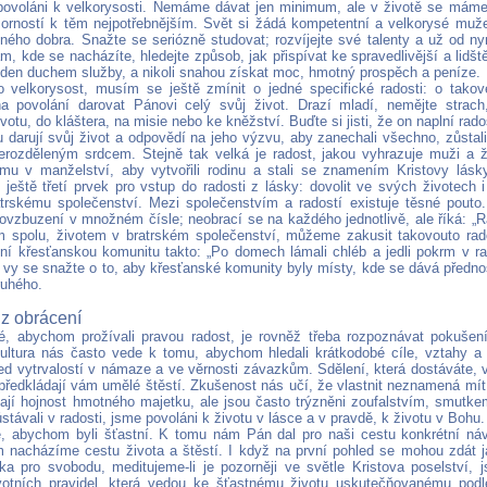
ovoláni k velkorysosti. Nemáme dávat jen minimum, ale v životě se mám
zorností k těm nejpotřebnějším. Svět si žádá kompetentní a velkorysé muže
ného dobra. Snažte se seriózně studovat; rozvíjejte své talenty a už od ny
m, kde se nacházíte, hledejte způsob, jak přispívat ke spravedlivější a lidště
eden duchem služby, a nikoli snahou získat moc, hmotný prospěch a peníze.
 velkorysost, musím se ještě zmínit o jedné specifické radosti: o tako
a povolání darovat Pánovi celý svůj život. Drazí mladí, nemějte strach
votu, do kláštera, na misie nebo ke kněžství. Buďte si jisti, že on naplní rad
u darují svůj život a odpovědí na jeho výzvu, aby zanechali všechno, zůstali
rozděleným srdcem. Stejně tak velká je radost, jakou vyhrazuje muži a že
mu v manželství, aby vytvořili rodinu a stali se znamením Kristovy lásky
 ještě třetí prvek pro vstup do radosti z lásky: dovolit ve svých životech 
atrskému společenství. Mezi společenstvím a radostí existuje těsné pouto
ovzbuzení v množném čísle; neobrací se na každého jednotlivě, ale říká: „Ra
m spolu, životem v bratrském společenství, můžeme zakusit takovouto rad
vní křesťanskou komunitu takto: „Po domech lámali chléb a jedli pokrm v ra
I vy se snažte o to, aby křesťanské komunity byly místy, kde se dává přednos
ruhého.
 z obrácení
lé, abychom prožívali pravou radost, je rovněž třeba rozpoznávat pokušení
ltura nás často vede k tomu, abychom hledali krátkodobé cíle, vztahy a 
řed vytrvalostí v námaze a ve věrnosti závazkům. Sdělení, která dostáváte, v
ředkládají vám umělé štěstí. Zkušenost nás učí, že vlastnit neznamená mít r
mají hojnost hmotného majetku, ale jsou často trýzněni zoufalstvím, smutkem
ávali v radosti, jsme povoláni k životu v lásce a v pravdě, k životu v Bohu.
e, abychom byli šťastní. K tomu nám Pán dal pro naši cestu konkrétní náv
 nacházíme cestu života a štěstí. I když na první pohled se mohou zdát 
ka pro svobodu, meditujeme-li je pozorněji ve světle Kristova poselství,
votních pravidel, která vedou ke šťastnému životu uskutečňovanému podl