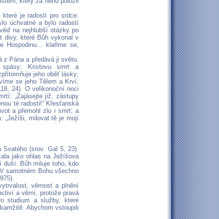
stem, který za něho položil
které je radostí pro srdce.
ylo úchvatné a bylo radostí
věď na nejhlubší otázky po
t divy, které Bůh vykonal v
ejme Hospodinu… klaňme se,
á z Pána a předává ji světu.
í spásy: Kristovu smrt a
přítomňuje jeho oběť lásky;
víme se jeho Tělem a Krví.
18, 24). O velikonoční noci
rtí: „Zajásejte již, zástupy
nou té radosti!“ Křesťanská
vot a přemohl zlo i smrt; a
„Ježíši, milovat tě je mojí
a Svatého (srov. Gal 5, 23).
kala jako ohlas na Ježíšova
í duší. Bůh miluje toho, kdo
l: „V samotném Bohu všechno
975).
ytrvalost, věrnost a plnění
ctiví a věrní, protože pravá
ro studium a služby, které
okamžitě. Abychom vstoupili