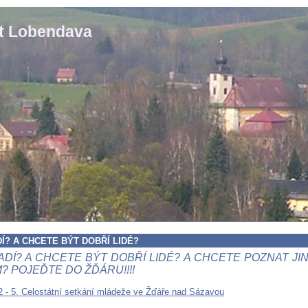
st Lobendava
Í? A CHCETE BÝT DOBŘÍ LIDÉ?
ADÍ? A CHCETE BÝT DOBŘÍ LIDÉ? A CHCETE POZNAT JINÉ
? POJEĎTE DO ŽĎÁRU!!!!