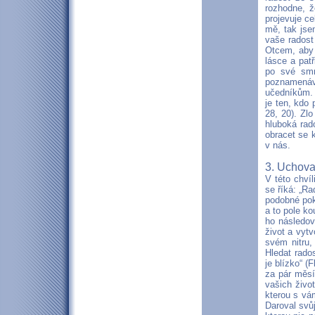
rozhodne, ž
projevuje ce
mě, tak jse
vaše radost 
Otcem, aby 
lásce a pat
po své smr
poznamenáv
učedníkům. J
je ten, kdo 
28, 20). Zl
hluboká rad
obracet se 
v nás.
3. Uchovat
V této chví
se říká: „Ra
podobné pok
a to pole k
ho následov
život a vytv
svém nitru,
Hledat rado
je blízko“ (
za pár měsí
vašich živo
kterou s vá
Daroval svůj