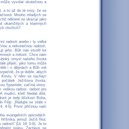
s může vyvolat skutečnou a
 a to až do té míry, že se
utečnosti. Mnoho mladých se
ichž některé se ukazují jako
 od okamžitých a klamných
ých chvílích?
ní radosti anebo i ty velké
ěčnou a nekonečnou radostí,
jí jeho. Bůh nás stvořil ke
omností a milostí. Chce nám
luboký smysl našeho života
álé přijetí, jako tomu může
větě i v dějinách a Bůh mě
ezpečně, že je dobře, abych
i Kristu. V něm se nachází
 počátek Ježíšova života,
ou Spasitele, začíná slovy:
 velikou radost, radost pro
 mudrci, kteří hledali dítě,
osti je tedy blízkost Boha,
 Filip: „Radujte se stále v
, 4-5). První příčinou naší
oha evangelních epizodách.
hříšníka, jemuž Ježíš říká:
adostí“ (Lk 19, 5-6). Je to
 přinést spásu. Zacheus se