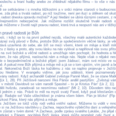
poslechu a hraní hudby anebo ze zhlédnutí nějakého filmu – to vše v ná
st.
 se setkáváme i s mnoha těžkostmi a v srdci máme starosti o budoucnost,
, zda plná a trvalá radost, po níž toužíme, není jen iluzí a útěkem od sk
á radost dneska opravdu možná?“ A její hledání se ubírá různými cestami, z n
řinejmenším nebezpečné. Jak můžeme rozlišit skutečně trvalé radosti
k můžeme v životě najít pravou radost, která trvá a neopustí nás ani v těžk
m pravé radosti je Bůh
sti, i když se to na první pohled nezdá, všechny malé autentické každoden
házejí svůj původ v Bohu, protože Bůh je společenstvím věčné lásky, je v
tává uzavřená do sebe, ale šíří se mezi všemi, které on miluje a kteří milu
u z lásky a proto, aby svou lásku na nás vyléval a naplňoval nás svou přít
 na své božské a věčné radosti a umožňuje nám pochopit, že hodnota a h
 tom, že nás přijímá, naslouchá nám a miluje nás. Nejde však o nějaké nest
 ale o bezpodmínečné a božské přijetí: jsem žádoucí, mám své místo ve s
ně. A pokud mne Bůh přijímá a miluje mě a já se o tom ujistím, vím jasně a b
val. Nekonečná Boží láska ke každému z nás se naplno projevuje v Ježíš
erou hledáme. V evangeliu vidíme, jak jsou události, které poznamenaly
ovány radostí. Když archanděl Gabriel zvěstuje Panně Marii, že se stane Matk
 (Lk 1, 28). Při Ježíšově narození říká Pánův anděl pastýřům: „Zvěstuji vám
 v městě Davidově se vám narodil Spasitel – to je Kristus Pán“ (Lk 2, 11). A
iděli hvězdu, zaradovali se nesmírnou radostí“ (Mt 2, 10). Důvodem této rad
al jedním z nás. Právě to měl na mysli svatý Pavel, když psal křesťanům do
ji: Radujte se! Vaše ušlechtilost je známa všem lidem. Pán je blízko“ (Flp 4
lízkost Pána, který nás přijímá a miluje.
s Ježíšem se totiž vždy rodí velká vnitřní radost. Můžeme to vidět v mn
i na Ježíšovu návštěvu u Zachea, nepoctivého výběrčího daní a veřejného 
 zůstat v tvém domě.“ A Zacheus, podle zprávy svatého Lukáše, „ho přijal s r
etkání s Pánem, pocítěná Boží láska, která může proměnit celý život a