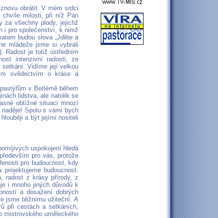
 znovu obrátit. V mém srdci
hvíle milosti, při níž Pán
y za všechny plody, jejichž
 i pro společenství, k nimž
ématem budou slova „Jděte a
ne mládeže jsme si vybrali
. Radost je totiž ústředním
st intenzivní radosti, ze
o setkání. Vidíme její velkou
tým svědectvím o kráse a
lé pastýřům v Betlémě během
nách lidstva, ale natolik se
časné obtížné situaci mnozí
 a naděje! Spolu s vámi bych
louběji a být jejími nositeli
 pomíjivých uspokojení hledá
 především pro vás, protože
řenosti pro budoucnost, kdy
 a projektujeme budoucnost.
 radost z krásy přírody, z
uje i mnoho jiných důvodů k
opností a dosažení dobrých
že jsme bližnímu užiteční. A
rů při cestách a setkáních,
ého mistrovského uměleckého