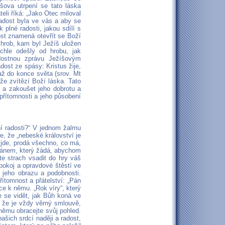
šova utrpení se tato láska
eli říká: „Jako Otec miloval
adost byla ve vás a aby se
 plné radosti, jakou sdílí s
ost znamená otevřít se Boží
 hrob, kam byl Ježíš uložen
chle odešly od hrobu, jak
dostnou zprávu Ježíšovým
dost ze spásy: Kristus žije,
 až do konce světa (srov. Mt
že zvítězí Boží láska. Tato
t a zakoušet jeho dobrotu a
přítomnosti a jeho působení
ní radosti?“ V jednom žalmu
je, že „nebeské království je
 jde, prodá všechno, co má,
 Pánem, který žádá, abychom
te strach vsadit do hry váš
 pokoj a opravdové štěstí ve
 jeho obrazu a podobnosti.
ítomnost a přátelství: „Pán
ce k němu. „Rok víry“, který
 se vidět, jak Bůh koná ve
, že je vždy věrný smlouvě,
němu obracejte svůj pohled.
ašich srdcí naději a radost,