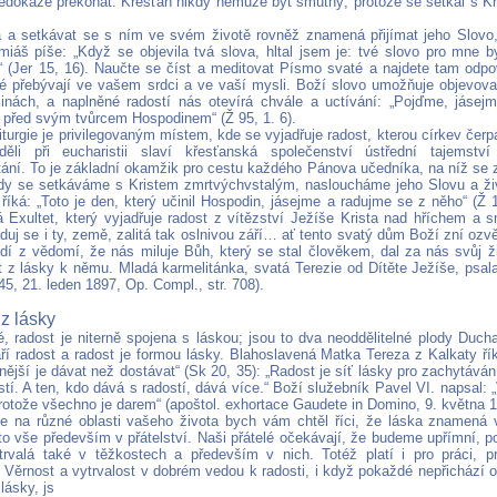
nedokáže překonat. Křesťan nikdy nemůže být smutný, protože se setkal s Kri
 a setkávat se s ním ve svém životě rovněž znamená přijímat jeho Slovo, 
miáš píše: „Když se objevila tvá slova, hltal jsem je: tvé slovo pro mne b
 (Jer 15, 16). Naučte se číst a meditovat Písmo svaté a najdete tam odpo
ré přebývají ve vašem srdci a ve vaší mysli. Boží slovo umožňuje objevova
jinách, a naplněné radostí nás otevírá chvále a uctívání: „Pojďme, jás
před svým tvůrcem Hospodinem“ (Ž 95, 1. 6).
turgie je privilegovaným místem, kde se vyjadřuje radost, kterou církev čerp
ěli při eucharistii slaví křesťanská společenství ústřední tajemstv
ání. To je základní okamžik pro cestu každého Pánova učedníka, na níž se z
kdy se setkáváme s Kristem zmrtvýchvstalým, nasloucháme jeho Slovu a ži
říká: „Toto je den, který učinil Hospodin, jásejme a radujme se z něho“ (Ž 1
 Exultet, který vyjadřuje radost z vítězství Ježíše Krista nad hříchem a sm
uj se i ty, země, zalitá tak oslnivou září… ať tento svatý dům Boží zní ozvě
odí z vědomí, že nás miluje Bůh, který se stal člověkem, dal za nás svůj ži
 z lásky k němu. Mladá karmelitánka, svatá Terezie od Dítěte Ježíše, psala: 
 45, 21. leden 1897, Op. Compl., str. 708).
 z lásky
é, radost je niterně spojena s láskou; jsou to dva neoddělitelné plody Duch
ří radost a radost je formou lásky. Blahoslavená Matka Tereza z Kalkaty ří
nější je dávat než dostávat“ (Sk 20, 35): „Radost je síť lásky pro zachytáván
stí. A ten, kdo dává s radostí, dává více.“ Boží služebník Pavel VI. napsa
protože všechno je darem“ (apoštol. exhortace Gaudete in Domino, 9. května 1
e na různé oblasti vašeho života bych vám chtěl říci, že láska znamená v
o vše především v přátelství. Naši přátelé očekávají, že budeme upřímní, po
trvalá také v těžkostech a především v nich. Totéž platí i pro práci, p
 Věrnost a vytrvalost v dobrém vedou k radosti, i když pokaždé nepřichází 
lásky, js