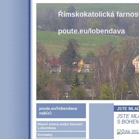
Římskokatolická farno
poute.eu/lobendava
poute.eu/lobendava
JSTE MLAD
nabízí:
JSTE ML
S BOHEM
Hlavní strana webu farnosti
Lobendava
Kontakty