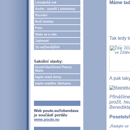
Máme tady
Liturgický rok
Audio - paměť Lobendavy
Pozvání
Boží doteky
Foto
Stalo se u nás
Tak tedy to
Zajímavé
15 nejčtenějších
Sakrální stavby:
kostel Navštívení Panny
Marie
kaple svaté Anny
A pak taky 
kaple svatého Jáchyma
Přinášíme
prožít, h
Benedikta
Web poute.eu/lobendava
je součástí portálu
Poselství
www.poute.eu
„Radujte se 