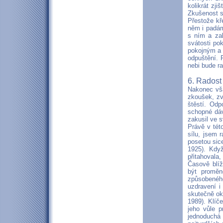
kolikrát zj
Zkušenost s
Přestože kř
něm i padám
s ním a zak
svátosti po
pokojným a 
odpuštění. 
nebi bude ra
6. Radost
Nakonec vša
zkoušek, zv
štěstí. Odp
schopné dáva
zakusil ve s
Právě v tét
sílu, jsem 
posetou sice
1925). Když
přitahovala
Časově blíž
být proměn
způsobeného
uzdravení i
skutečně ok
1989). Klíč
jeho vůle p
jednoduchá 