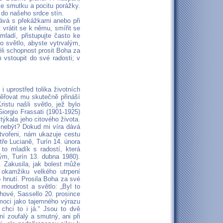
ke smutku a pocitu porážky.
 do našeho srdce stín.
ává s překážkami anebo při
vrátit se k němu, smířit se
mladí, přistupujte často ke
o světlo, abyste vytrvalým,
li schopnost prosit Boha za
vstoupit do své radosti; v
 uprostřed tolika životních
věřovat mu skutečně přináší
istu našli světlo, jež bylo
Giorgio Frassati (1901-1925)
týkala jeho citového života.
l nebýt? Dokud mi víra dává
stvořeni, nám ukazuje cestu
tře Lucianě, Turín 14. února
to mladík s radostí, která
dým, Turín 13. dubna 1980).
 Zakusila, jak bolest může
okamžiku velkého utrpení
 hnutí. Prosila Boha za své
moudrost a světlo: „Byl to
hové, Sassello 20. prosince
emoci jako tajemného výrazu
 chci to i já.“ Jsou to dvě
í zoufalý a smutný, ani při