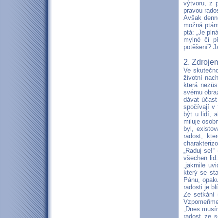
výtvoru, z 
pravou rado
Avšak denně
možná ptáme
ptá: „Je pln
mylné či p
potěšení? Ja
2. Zdroje
Ve skutečno
životní nac
která nezůs
svému obraz
dávat účast
spočívají v
být u lidí,
miluje osob
byl, existo
radost, kt
charakteriz
„Raduj se!“
všechen lid:
„jakmile uv
který se st
Pánu, opaku
radosti je b
Ze setkání 
Vzpomeňme s
„Dnes musím
radost ze s