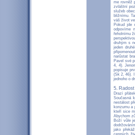
me rovněž p
zvláštní po
služeb obec
bližnímu. Ta
váš život v
Pokud jde o
odpovíme n
řeholnímu ži
perspektivo
druhým s ne
jeden druhé
připomenout
narůstat br
Pavel své p
4, 4). Jeno
popisuje pr
(Sk 2, 46). 
jednoho o d
5. Radost
Drazí přáte
Současná ku
nestálost p
konzumu a p
kteří sice 
Abychom zůst
Boží vůle j
dodržováním
jako překáž
cenných ži