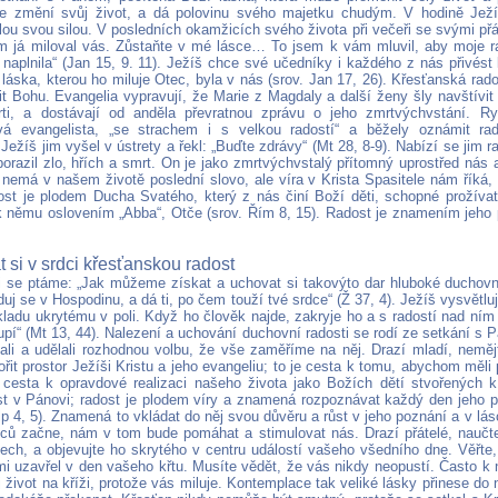
e změní svůj život, a dá polovinu svého majetku chudým. V hodině Ježí
lou svou silou. V posledních okamžicích svého života při večeři se svými přát
m já miloval vás. Zůstaňte v mé lásce… To jsem k vám mluvil, aby moje r
naplnila“ (Jan 15, 9. 11). Ježíš chce své učedníky i každého z nás přivést k
láska, kterou ho miluje Otec, byla v nás (srov. Jan 17, 26). Křesťanská rad
řit Bohu. Evangelia vypravují, že Marie z Magdaly a další ženy šly navštívit
ti, a dostávají od anděla převratnou zprávu o jeho zmrtvýchvstání. Ry
á evangelista, „se strachem i s velkou radostí“ a běžely oznámit ra
ežíš jim vyšel v ústrety a řekl: „Buďte zdrávy“ (Mt 28, 8-9). Nabízí se jim ra
porazil zlo, hřích a smrt. On je jako zmrtvýchvstalý přítomný uprostřed nás
o nemá v našem životě poslední slovo, ale víra v Krista Spasitele nám říká, 
ost je plodem Ducha Svatého, který z nás činí Boží děti, schopné prožíva
k němu oslovením „Abba“, Otče (srov. Řím 8, 15). Radost je znamením jeho 
 si v srdci křesťanskou radost
li se ptáme: „Jak můžeme získat a uchovat si takovýto dar hluboké duchov
duj se v Hospodinu, a dá ti, po čem touží tvé srdce“ (Ž 37, 4). Ježíš vysvětlu
ladu ukrytému v poli. Když ho člověk najde, zakryje ho a s radostí nad ním
oupí“ (Mt 13, 44). Nalezení a uchování duchovní radosti se rodí ze setkání s
ali a udělali rozhodnou volbu, že vše zaměříme na něj. Drazí mladí, neměj
ořit prostor Ježíši Kristu a jeho evangeliu; to je cesta k tomu, abychom měli
 cesta k opravdové realizaci našeho života jako Božích dětí stvořených k
st v Pánovi; radost je plodem víry a znamená rozpoznávat každý den jeho př
Flp 4, 5). Znamená to vkládat do něj svou důvěru a růst v jeho poznání a v lás
ců začne, nám v tom bude pomáhat a stimulovat nás. Drazí přátelé, naučte
tech, a objevujte ho skrytého v centru událostí vašeho všedního dne. Věřte
mi uzavřel v den vašeho křtu. Musíte vědět, že vás nikdy neopustí. Často k 
 život na kříži, protože vás miluje. Kontemplace tak veliké lásky přinese do n