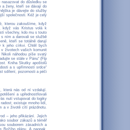
e nasazovat do důsledku se
 a ženy, kteří se dávají do
nějška je dávejte do služby
jší společnosti. Kéž je celý
vé, kterou zakoušíme, když
, když vás Kristus volá k
ostí všechny, kdo mu s touto
 s ním a darovali se službě
ně, kteří se totálně darují
 k jeho církvi. Chtěl bych
i v životech vašich komunit
. Nikoli náhodou píše svatý
dujte se stále v Pánu“ (Flp
ost. Kniha Skutky apoštolů
dosti a s upřímností srdce“
t sdílení, pozornosti a péči
, která nás od ní vzdalují.
potěšení a upřednostňovali
ás nutí vstupovat do logiky
adost; existuje mnoho lidí,
 a v životě cítí prázdnotu.
od – jeho přikázání. Jejich
jako soubor zákazů a téměř
 jsou souborem zásadních a
e Božího plánu. A naopak,