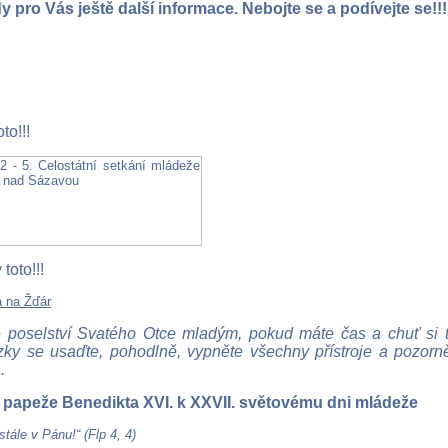
 pro Vás ještě další informace. Nebojte se a podívejte se!!!
to!!!
toto!!!
 poselství Svatého Otce mladým, pokud máte čas a chuť si to
ezky se usaďte, pohodlně, vypněte všechny přístroje a pozor
.
 papeže Benedikta XVI. k XXVII. světovému dni mládeže
stále v Pánu!“ (Flp 4, 4)