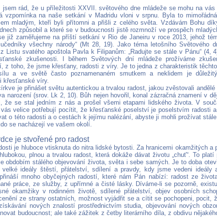
, jsem rád, že u příležitosti XXVII. světového dne mládeže se mohu na vás
á vzpomínka na naše setkání v Madridu vloni v srpnu. Byla to mimořádná c
em mladým, kteří byli přítomni a přišli z celého světa. Vzdávám Bohu dík
 dnech způsobil a které se v budoucnosti jistě rozmnoží ve prospěch mladých
 se již zaměřujeme na příští setkání v Rio de Janeiru v roce 2013, jehož t
 učedníky všechny národy“ (Mt 28, 19). Jako téma letošního Světového d
z Listu svatého apoštola Pavla k Filipanům: „Radujte se stále v Pánu“ (4, 4)
sťanské zkušenosti. I během Světových dní mládeže prožíváme zkušeno
, z toho, že jsme křesťany, radosti z víry. Je to jedna z charakteristik těcht
u sílu a ve světě často poznamenaném smutkem a neklidem je důleži
i křesťanské víry.
írkve je přinášet světu autentickou a trvalou radost, jakou zvěstovali andě
a narození (srov. Lk 2, 10). Bůh nejen hovořil, konal zázračná znamení v ději
il, že se stal jedním z nás a prošel všemi etapami lidského života. V sou
vás velice potřebují pocítit, že křesťanské poselství je poselstvím radosti
at o této radosti a o cestách k jejímu nalézání, abyste ji mohli prožívat stále h
kdo se nacházejí ve vašem okolí.
dce je stvořené pro radost
osti je hluboce vtisknuta do nitra lidské bytosti. Za hranicemi okamžitých a
hlubokou, plnou a trvalou radost, která dokáže dávat životu „chuť“. To platí
je obdobím stálého objevování života, světa i sebe samých. Je to doba otev
í velké ideály štěstí, přátelství, sdílení a pravdy, kdy jsme vedeni ideály
řináší mnoho obyčejných radostí, které nám Pán nabízí: radost ze života,
ané práce, ze služby, z upřímné a čisté lásky. Díváme-li se pozorně, exist
ásné okamžiky v rodinném životě, sdílené přátelství, objev osobních sch
enění ze strany ostatních, možnost vyjádřit se a cítit se pochopeni, pocit, 
 získávání nových znalostí prostřednictvím studia, objevování nových obzo
novat budoucnost; ale také zážitek z četby literárního díla, z obdivu nějak