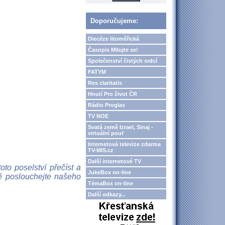
Doporučujeme:
Diecéze litoměřická
Časopis Milujte se!
Společenství čistých srdcí
FATYM
Res claritatis
Hnutí Pro život ČR
Rádio Proglas
TV NOE
Svatá země Izrael, Sinaj -
virtuální pouť
Internetová televize zdarma
TV-MIS.cz
Další internetové TV
to poselství přečíst a
JukeBox on-line
ně poslouchejte našeho
TémaBox on-line
Další odkazy...