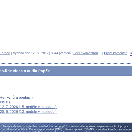
 Kerhart
| Vydáno dne 12. 11. 2017 | 3844 přečtení |
Počet komentářů
: 0 |
Přidat komentář
|
n-line videa a audia (mp3):
ej, vzhůru poutníci)
ssisi ()
12. 7. 2026 (15. neděle v mezidobí)
28. 6. 2026 (13. neděle v mezidobí)
Tento web site byl vytvořen prostřednictvím
phpRS
- redakčního systému napsaného v PHP jazyce.
M
a
Misionáři obláti P. Marie Neposkvrněné (OMI)
. Provozuje též
TV-MIS.cz (on-line křesťanská intern