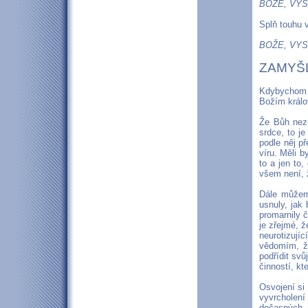
BOŽE, VYS
Splň touhu 
BOŽE, VYS
ZAMYŠL
Kdybychom c
Božím králov
Že Bůh nezů
srdce, to je
podle něj př
víru. Měli 
to a jen to
všem není, 
Dále můžeme
usnuly, jak
promarnily č
je zřejmé, 
neurotizujíc
vědomím, že
podřídit svů
činností, kt
Osvojení si 
vyvrcholení
dočasných (