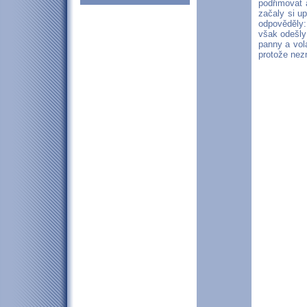
podřimovat a
začaly si up
odpověděly:
však odešly 
panny a vol
protože nezn