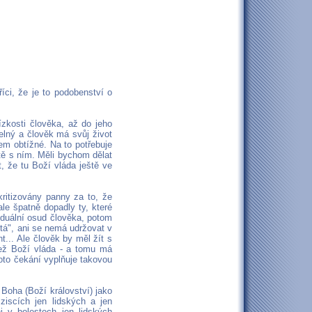
íci, že je to podobenství o
zkosti člověka, až do jeho
telný a člověk má svůj život
šem obtížné. Na to potřebuje
tě s ním. Měli bychom dělat
, že tu Boží vláda ještě ve
kritizovány panny za to, že
le špatně dopadly ty, které
viduální osud člověka, potom
tá", ani se nemá udržovat v
t... Ale člověk by měl žít s
 než Boží vláda - a tomu má
toto čekání vyplňuje takovou
 Boha (Boží království) jako
ziscích jen lidských a jen
i v bolestech jen lidských