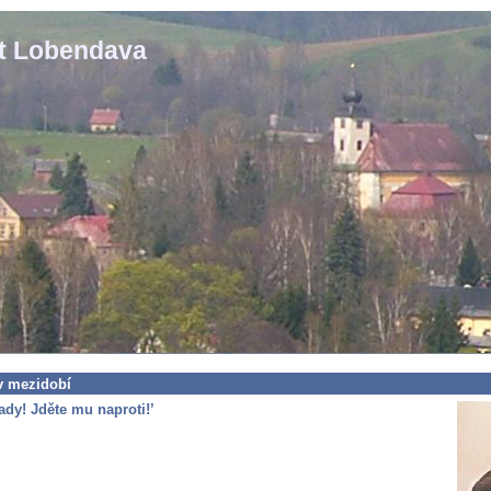
st Lobendava
 v mezidobí
tady! Jděte mu naproti!’