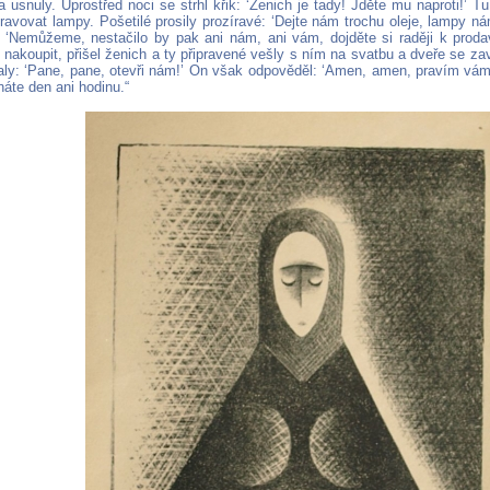
 usnuly. Uprostřed noci se strhl křik: ‘Ženich je tady! Jděte mu naproti!’ 
ravovat lampy. Pošetilé prosily prozíravé: ‘Dejte nám trochu oleje, lampy ná
 ‘Nemůžeme, nestačilo by pak ani nám, ani vám, dojděte si raději k proda
nakoupit, přišel ženich a ty připravené vešly s ním na svatbu a dveře se zavře
aly: ‘Pane, pane, otevři nám!’ On však odpověděl: ‘Amen, amen, pravím vá
áte den ani hodinu.“