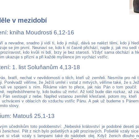
děle v mezidobí
ení: kniha Moudrosti 6,12-16
í a nevadne, snadno ji vidí ti, kdo ji milují, dává se nalézt těmi, kdo ji hle
zuje se jim první. Neunaví se, kdo k ní časně přichází, najde ji, jak mu sedí u
rozíravost, kdo kvůli ní bdí, brzy je bez starosti. Vždyť sama obchází a hle
im ukazuje s přízní a při každé myšlence jim vychází vstříc.
ení: 1. list Soluňanům 4,13-18
s, bratři, nechat v nevědomosti o těch, kteří už zemřeli. Nesmíte pro ně tru
ji. Poněvadž věříme, že Ježíš umřel i vstal z mrtvých, věříme také, že s Jež
nuli ve spojení s ním. Říkáme vám to přece, jak nás Pán o tom poučil: 
ně, nepředstihneme ty, kdo budou už mrtví. Až totiž bude dán rozkaz, až za
m Pán sestoupí z nebe. Napřed vstanou zemřelí křesťané, potom my, kteř
i uchváceni v oblacích do vzduchu vstříc Pánu. A pak už budeme s Pánem
mito slovy.
ium: Matouš 25,1-13
svým učedníkům toto podobenství: „Nebeské království je podobné deseti p
i ženichovi. Pět z nich bylo pošetilých a pět prozíravých. Pošetilé vzaly sic
ravé si však vzaly s lampami také do nádobek olej. Když ženich dlouho n