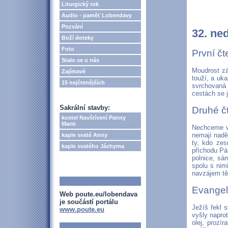
Liturgický rok
Audio - paměť Lobendavy
Pozvání
32. ne
Boží doteky
Foto
První čt
Stalo se u nás
Moudrost zář
Zajímavé
touží, a uka
15 nejčtenějších
svrchovaná p
cestách se j
Sakrální stavby:
Druhé čt
kostel Navštívení Panny
Marie
Nechceme vá
nemají nadě
kaple svaté Anny
ty, kdo zes
kaple svatého Jáchyma
příchodu Pá
polnice, sá
spolu s nim
navzájem tě
Evangel
Web poute.eu/lobendava
je součástí portálu
Ježíš řekl 
www.poute.eu
vyšly naprot
olej, prozí