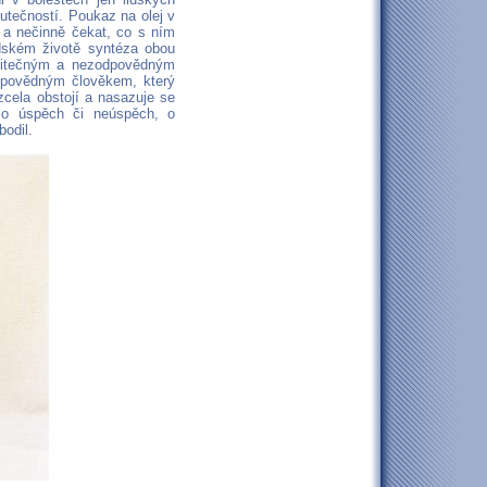
utečností. Poukaz na olej v
 a nečinně čekat, co s ním
lidském životě syntéza obou
užitečným a nezodpovědným
odpovědným člověkem, který
zcela obstojí a nasazuje se
y o úspěch či neúspěch, o
bodil.