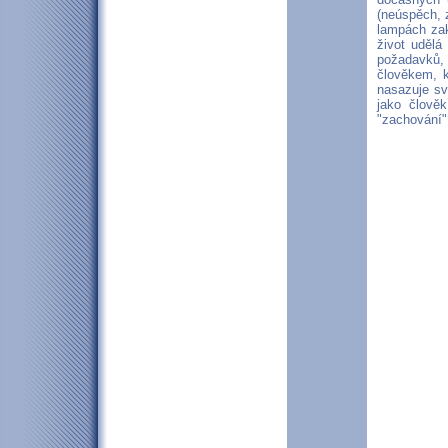
(neúspěch, 
lampách zak
život udělá
požadavků,
člověkem, k
nasazuje sv
jako člově
"zachování" 