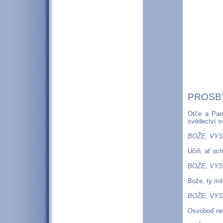
PROSB
Otče a Pan
svědectví s
BOŽE, VYS
Učiň, ať oc
BOŽE, VYS
Bože, ty mil
BOŽE, VYS
Osvoboď nev