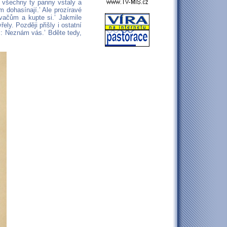
Tu všechny ty panny vstaly a
m dohasínají.’ Ale prozíravé
vačům a kupte si.’ Jakmile
ly. Později přišly i ostatní
m: Neznám vás.’ Bděte tedy,