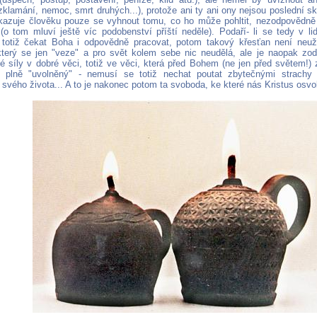
zklamání, nemoc, smrt druhých...), protože ani ty ani ony nejsou poslední sk
azuje člověku pouze se vyhnout tomu, co ho může pohltit, nezodpovědně
 (o tom mluví ještě víc podobenství příští neděle). Podaří- li se tedy v 
 totiž čekat Boha i odpovědně pracovat, potom takový křesťan není ne
terý se jen "veze" a pro svět kolem sebe nic neudělá, ale je naopak z
é síly v dobré věci, totiž ve věci, která před Bohem (ne jen před světem!) 
k plně "uvolněný" - nemusí se totiž nechat poutat zbytečnými strach
svého života... A to je nakonec potom ta svoboda, ke které nás Kristus osvo