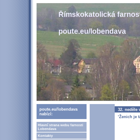
Římskokatolická farno
poute.eu/lobendava
poute.eu/lobendava
32. neděle
nabízí:
‘Ženich je 
Hlavní strana webu farnosti
Lobendava
Kontakty