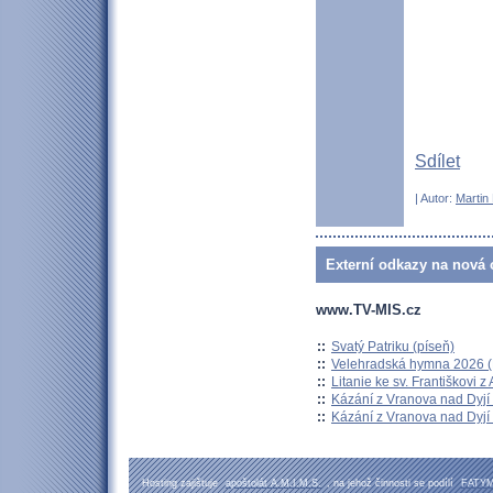
Sdílet
| Autor:
Martin
Externí odkazy na nová o
www.TV-MIS.cz
::
Svatý Patriku (píseň)
::
Velehradská hymna 2026 (H
::
Litanie ke sv. Františkovi z A
::
Kázání z Vranova nad Dyjí 
::
Kázání z Vranova nad Dyjí 
Hosting zajištuje
apoštolát A.M.I.M.S.
, na jehož činnosti se podílí
FATY