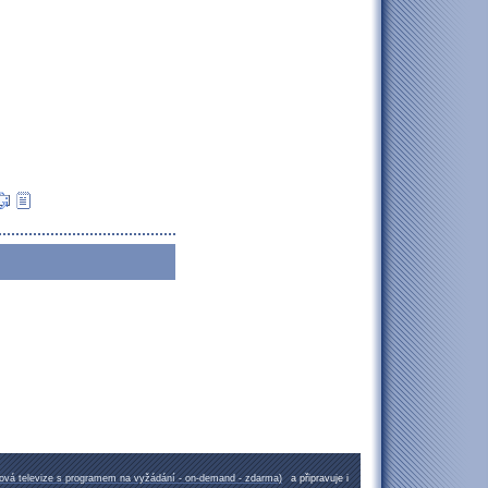
etová televize s programem na vyžádání - on-demand - zdarma)
a připravuje i