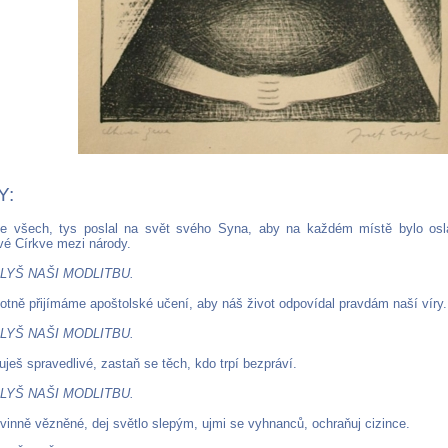
Y:
e všech, tys poslal na svět svého Syna, aby na každém místě bylo osla
vé Církve mezi národy.
LYŠ NAŠI MODLITBU.
hotně přijímáme apoštolské učení, aby náš život odpovídal pravdám naší víry.
LYŠ NAŠI MODLITBU.
uješ spravedlivé, zastaň se těch, kdo trpí bezpráví.
LYŠ NAŠI MODLITBU.
inně vězněné, dej světlo slepým, ujmi se vyhnanců, ochraňuj cizince.