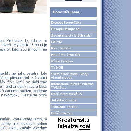
Doporučujeme:
Diecéze litoměřická
Časopis Milujte se!
Společenství čistých srdcí
dají. Předchází ty, kdo po ní
FATYM
 dveří. Myslet totiž na ni je
Res claritatis
dá ty, kdo jsou jí hodni, na
Hnutí Pro život ČR
Rádio Proglas
TV NOE
chlit tak jako ostatní, kdo
Svatá země Izrael, Sinaj -
íšem přivede Bůh k životu i
virtuální pouť
My živí, kteří se dožijeme
Internetová televize zdarma
zní archandělův hlas a Boží
TV-MIS.cz
í zůstaneme naživu, budeme
Další internetové TV
 navždycky. Těšte se proto
JukeBox on-line
TémaBox on-line
Další odkazy...
annám, které vzaly lampy a
e lampy, ale nevzaly s sebou
epřicházel, začaly všechny