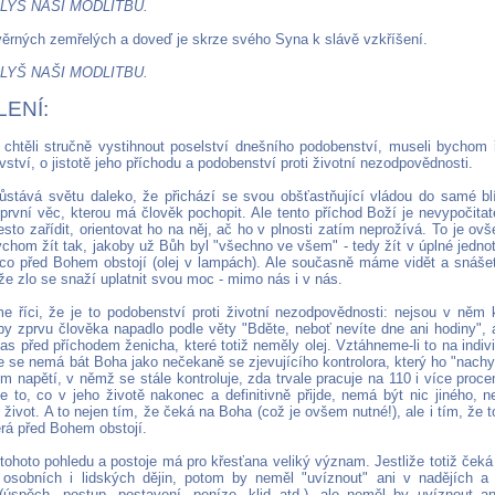
LYŠ NAŠI MODLITBU.
věrných zemřelých a doveď je skrze svého Syna k slávě vzkříšení.
LYŠ NAŠI MODLITBU.
ENÍ:
htěli stručně vystihnout poselství dnešního podobenství, museli bychom ř
ství, o jistotě jeho příchodu a podobenství proti životní nezodpovědnosti.
stává světu daleko, že přichází se svou obšťastňující vládou do samé blí
 první věc, kterou má člověk pochopit. Ale tento příchod Boží je nevypočita
esto zařídit, orientovat ho na něj, ač ho v plnosti zatím neprožívá. To je ov
bychom žít tak, jakoby už Bůh byl "všechno ve všem" - tedy žít v úplné jedno
, co před Bohem obstojí (olej v lampách). Ale současně máme vidět a snášet
že zlo se snaží uplatnit svou moc - mimo nás i v nás.
 říci, že je to podobenství proti životní nezodpovědnosti: nejsou v něm 
 by zprvu člověka napadlo podle věty "Bděte, neboť nevíte dne ani hodiny", a
as před příchodem ženicha, které totiž neměly olej. Vztáhneme-li to na indi
že se nemá bát Boha jako nečekaně se zjevujícího kontrolora, který ho "nachy
ím napětí, v němž se stále kontroluje, zda trvale pracuje na 110 i více procen
 to, co v jeho životě nakonec a definitivně přijde, nemá být nic jiného,
j život. A to nejen tím, že čeká na Boha (což je ovšem nutné!), ale i tím, že 
erá před Bohem obstojí.
tohoto pohledu a postoje má pro křesťana veliký význam. Jestliže totiž čeká
 osobních i lidských dějin, potom by neměl "uvíznout" ani v nadějích a 
úspěch, postup, postavení, peníze, klid atd.), ale neměl by uvíznout an