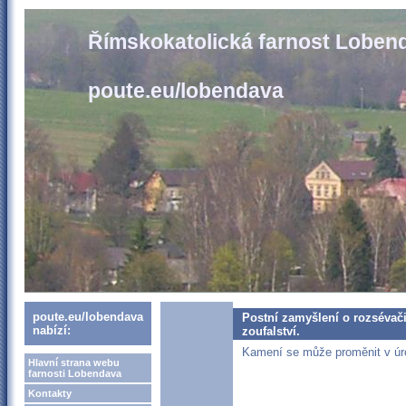
Římskokatolická farnost Loben
poute.eu/lobendava
poute.eu/lobendava
Postní zamyšlení o rozsévači 
nabízí:
zoufalství.
Kamení se může proměnit v úr
Hlavní strana webu
farnosti Lobendava
Kontakty