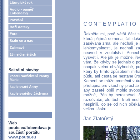
Liturgický rok
Audio - paměť
Lobendavy
Pozvání
C O N T E M P L A T I O
Boží doteky
Řekněte mi, proč větší část s
Foto
která přijímá semena, čili duš
Stalo se u nás
zasévaná zrna, ale nechali je 
Zajímavé
lehkomyslnosti, je nechali za
neuvedl v zoufalství. Ponec
15 nejčtenějších
vysvětlí. Ale jak je možné, ř
vám, že kdyby se jednalo o po
naopak velmi chvályhodné, pro
Sakrální stavby:
který by tímto způsobem mrha
půdu, ani cesta se nestane úro
kostel Navštívení Panny
Marie
Kamení se může proměnit v úro
přístupná pro všechny procháze
kaple svaté Anny
aby zaseté obilí mohlo svob
kaple svatého Jáchyma
možné, Pán by nerozséval. A
rozsévače, ale těch, kteří nec
nesplnili, co se od nich oček
velkou lásku.
Jan Zlatoústý
Web
poute.eu/lobendava je
součástí portálu
www.poute.eu