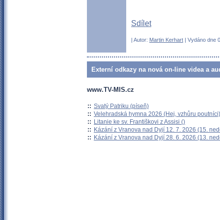
Sdílet
| Autor:
Martin Kerhart
| Vydáno dne 04
Externí odkazy na nová on-line videa a au
www.TV-MIS.cz
::
Svatý Patriku (píseň)
::
Velehradská hymna 2026 (Hej, vzhůru poutníci
::
Litanie ke sv. Františkovi z Assisi ()
::
Kázání z Vranova nad Dyjí 12. 7. 2026 (15. ned
::
Kázání z Vranova nad Dyjí 28. 6. 2026 (13. ned