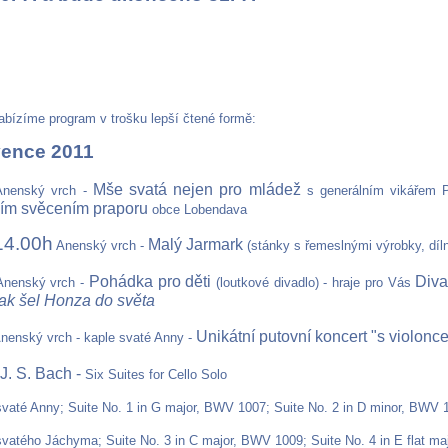
bízíme program v trošku lepší čtené formě:
vence 2011
Mše svatá nejen pro mládež
nenský vrch -
s generálním vikářem P
ím svěcením praporu
obce Lobendava
14.00h
Malý Jarmark
Anenský vrch -
(stánky s řemeslnými výrobky, dílni
Pohádka pro děti
Diva
Anenský vrch -
(loutkové divadlo) - hraje pro Vás
ak šel Honza do světa
Unikátní putovní koncert "s violonc
nenský vrch - kaple svaté Anny -
 J. S. Bach -
Six Suites for Cello Solo
vaté Anny; Suite No. 1 in G major, BWV 1007; Suite No. 2 in D minor, BWV 
vatého Jáchyma; Suite No. 3 in C major, BWV 1009; Suite No. 4 in E flat m