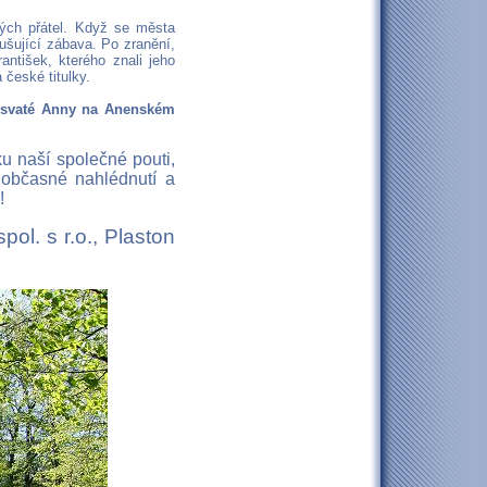
vých přátel. Když se města
ušující zábava. Po zranění,
antišek, kterého znali jeho
české titulky.
i svaté Anny na Anenském
ku naší společné pouti,
 občasné nahlédnutí a
!
l. s r.o., Plaston