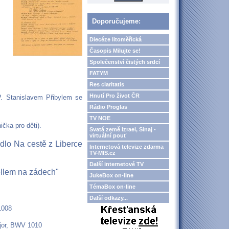
Doporučujeme:
Diecéze litoměřická
Časopis Milujte se!
Společenství čistých srdcí
FATYM
Res claritatis
Hnutí Pro život ČR
. Stanislavem Přibylem se
Rádio Proglas
TV NOE
čka pro děti).
Svatá země Izrael, Sinaj -
virtuální pouť
dlo Na cestě z Liberce
Internetová televize zdarma
TV-MIS.cz
Další internetové TV
ellem na zádech"
JukeBox on-line
TémaBox on-line
Další odkazy...
1008
ajor, BWV 1010