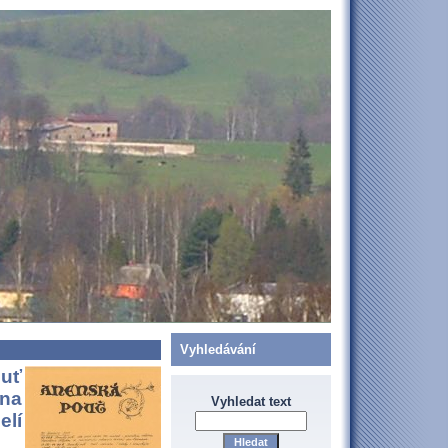
Vyhledávání
ouť
 na
Vyhledat text
elí