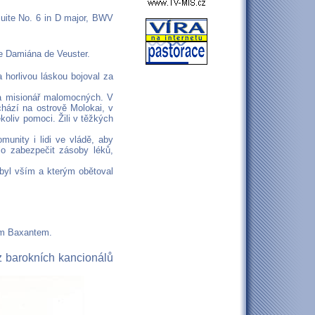
uite No. 6 in D major, BWV
e Damiána de Veuster.
 horlivou láskou bojoval za
a misionář malomocných. V
chází na ostrově Molokai, v
oliv pomoci. Žili v těžkých
munity i lidi ve vládě, aby
lo zabezpečit zásoby léků,
byl vším a kterým obětoval
m Baxantem.
z barokních kancionálů