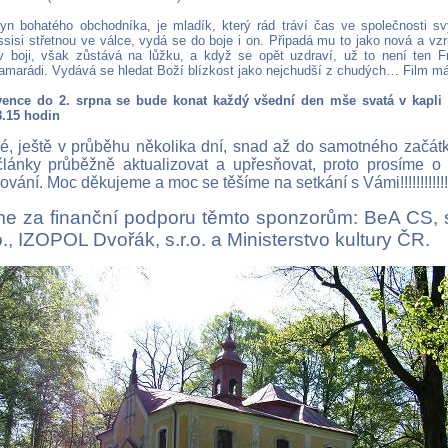
syn bohatého obchodníka, je mladík, který rád tráví čas ve společnosti s
ssisi střetnou ve válce, vydá se do boje i on. Připadá mu to jako nová a vzr
 v boji, však zůstává na lůžku, a když se opět uzdraví, už to není ten Fr
kamarádi. Vydává se hledat Boží blízkost jako nejchudší z chudých… Film má 
vence do 2. srpna se bude konat každý všední den mše svatá v kapl
8.15 hodin
elé, ještě v průběhu několika dní, snad až do samotného začát
lánky průběžně aktualizovat a upřesňovat, proto prosíme o
ování. Moc děkujeme a moc se těšíme na setkání s Vámi!!!!!!!!!!!!
e za finanční podporu těmto sponzorům: BeA CS, spo
o., IZOPOL Dvořák, s.r.o. a Ministerstvo kultury ČR.