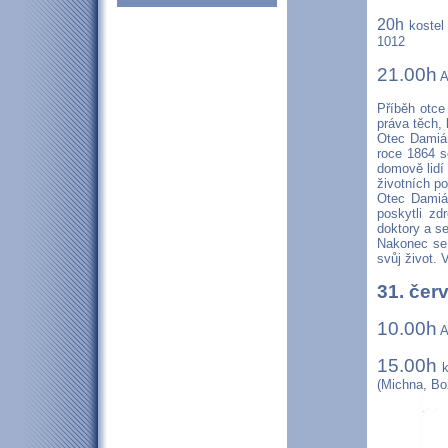
20h
kostel 
1012
21.00h
A
Příběh otce
práva těch, 
Otec Damiá
roce 1864 s
domově lidí
životních p
Otec Damián
poskytli zd
doktory a 
Nakonec se 
svůj život.
31. čer
10.00h
A
15.00h
k
(Michna, Bo