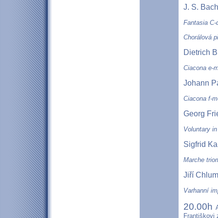
J. S. Bac
Fantasia C
Chorálová p
Dietrich 
Ciacona e-m
Johann P
Ciacona f-m
Georg Fri
Voluntary in
Sigfrid Ka
Marche trio
Jiří Chlu
Varhanní im
20.00h
A
Františkovi z