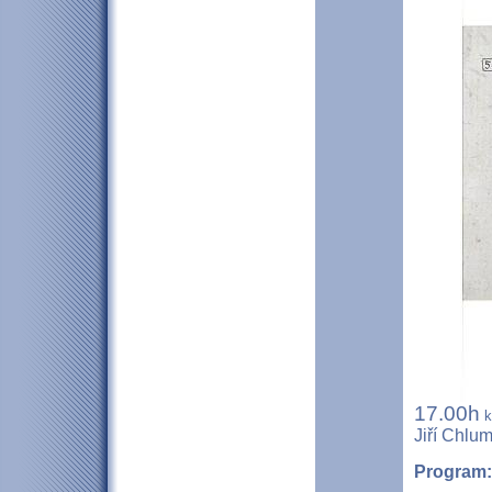
17.00h
k
Jiří Chlu
Program: