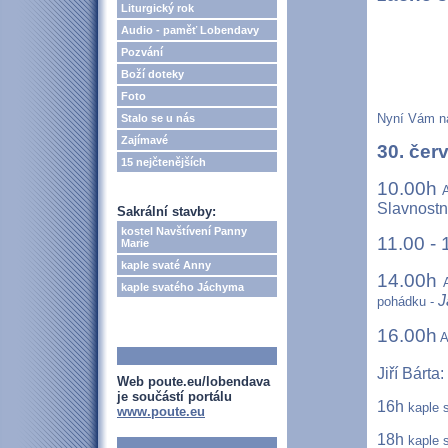
Liturgický rok
Audio - paměť Lobendavy
Pozvání
Boží doteky
Foto
Nyní Vám na
Stalo se u nás
Zajímavé
30. čer
15 nejčtenějších
10.00h
A
Slavnostn
Sakrální stavby:
kostel Navštívení Panny
11.00 - 
Marie
kaple svaté Anny
14.00h
kaple svatého Jáchyma
J
pohádku -
16.00h
A
Jiří Bárta:
Web poute.eu/lobendava
je součástí portálu
16h
kaple s
www.poute.eu
18h
kaple s