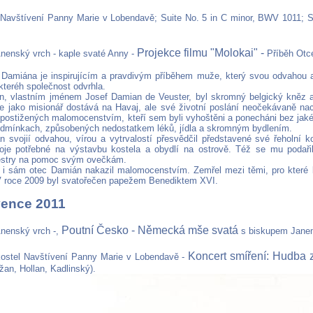
Navštívení Panny Marie v Lobendavě; Suite No. 5 in C minor, BWV 1011; S
Projekce filmu "Molokai" -
nenský vrch - kaple svaté Anny -
Příběh Otc
 Damiána je inspirujícím a pravdivým příběhem muže, který svou odvahou a
kteréh společnost odvrhla.
n, vlastním jménem Josef Damian de Veuster, byl skromný belgický kněz 
e jako misionář dostává na Havaj, ale své životní poslání neočekávaně na
 postižených malomocenstvím, kteří sem byli vyhoštěni a ponecháni bez jakék
odmínkach, způsobených nedostatkem léků, jídla a skromným bydlením.
 svojií odvahou, vírou a vytrvalostí přesvědčil představené své řeholní ko
roje potřebné na výstavbu kostela a obydlí na ostrově. Též se mu podaři
sestry na pomoc svým ovečkám.
i sám otec Damián nakazil malomocenstvím. Zemřel mezi těmi, pro které 
 V roce 2009 byl svatořečen papežem Benediktem XVI.
vence 2011
Poutní Česko - Německá mše svatá
nenský vrch -,
s biskupem Jane
Koncert smíření: Hudba 
ostel Navštívení Panny Marie v Lobendavě -
žan, Hollan, Kadlinský).