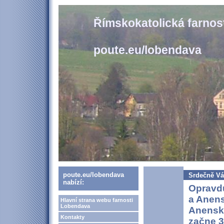
Římskokatolická farno
poute.eu/lobendava
poute.eu/lobendava
Srdečně Vá
nabízí:
Opravd
a Anens
Hlavní strana webu farnosti
Lobendava
Anensk
Kontakty
začne 3