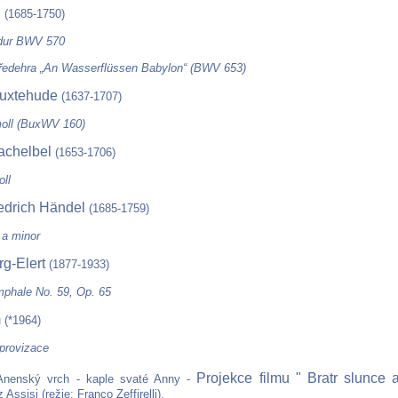
h
(1685-1750)
-dur BWV 570
ředehra „An Wasserflüssen Babylon“ (BWV 653)
Buxtehude
(1637-1707)
oll (BuxWV 160)
achelbel
(1653-1706)
oll
edrich Händel
(1685-1759)
 a minor
rg-Elert
(1877-1933)
mphale No. 59, Op. 65
m
(*1964)
provizace
Projekce filmu " Bratr slunce 
nenský vrch - kaple svaté Anny -
 Assisi (režie: Franco Zeffirelli).