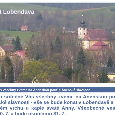
st Lobendava
s všechny zveme na Anenskou pouť a Anenské slavnosti
u srdečně Vás všechny zveme na Anenskou p
ké slavnosti - vše se bude konat v Lobendavě a
ém vrchu u kaple svaté Anny. Všeobecné ves
0. 7. a bude ukončeno 31. 7.