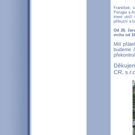
František, 
Perugia a A
které utrží
příbuzní a 
Od 26. čer
vrchu od 1
Milí přát
budeme č
překontrol
Děkujem
CR, s.r.