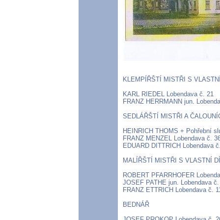
KLEMPÍŘŠTÍ MISTŘI S VLASTN
KARL RIEDEL Lobendava č. 21
FRANZ HERRMANN jun. Lobendav
SEDLÁŘŠTÍ MISTŘI A ČALOUNÍ
HEINRICH THOMS + Pohřební slu
FRANZ MENZEL Lobendava č. 3
EDUARD DITTRICH Lobendava č.
MALÍŘŠTÍ MISTŘI S VLASTNÍ D
ROBERT PFARRHOFER Lobendav
JOSEF PATHE jun. Lobendava č.
FRANZ ETTRICH Lobendava č. 1
BEDNÁŘ
JOSEF PROKOP Lobendava č. 2