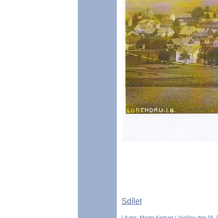
Sdílet
| Autor:
Martin Kerhart
| Vydáno dne 18. 0