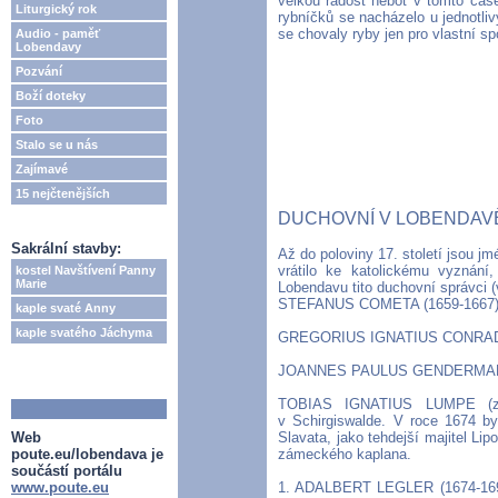
velkou radost neboť v tomto čase
Liturgický rok
rybníčků se nacházelo u jednotliv
se chovaly ryby jen pro vlastní sp
Audio - paměť
Lobendavy
Pozvání
Boží doteky
Foto
Stalo se u nás
Zajímavé
15 nejčtenějších
DUCHOVNÍ V LOBENDAV
Sakrální stavby:
Až do poloviny 17. století jsou 
vrátilo ke katolickému vyznání
kostel Navštívení Panny
Marie
Lobendavu tito duchovní správci (
STEFANUS COMETA (1659-1667
kaple svaté Anny
kaple svatého Jáchyma
GREGORIUS IGNATIUS CONRAD 
JOANNES PAULUS GENDERMANN
TOBIAS IGNATIUS LUMPE (za
v Schirgiswalde. V roce 1674 by
Web
Slavata, jako tehdejší majitel Li
poute.eu/lobendava je
zámeckého kaplana.
součástí portálu
www.poute.eu
1. ADALBERT LEGLER (1674-1693)