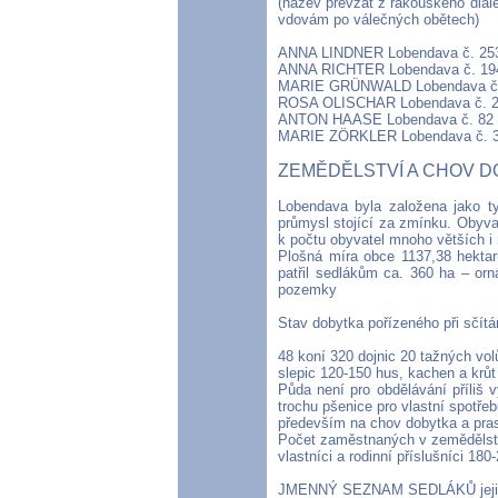
(název převzat z rakouského dial
vdovám po válečných obětech)
ANNA LINDNER Lobendava č. 25
ANNA RICHTER Lobendava č. 19
MARIE GRÜNWALD Lobendava č.
ROSA OLISCHAR Lobendava č. 
ANTON HAASE Lobendava č. 82
MARIE ZÖRKLER Lobendava č. 
ZEMĚDĚLSTVÍ A CHOV 
Lobendava byla založena jako t
průmysl stojící za zmínku. Obyv
k počtu obyvatel mnoho větších 
Plošná míra obce 1137,38 hektarů
patřil sedlákům ca. 360 ha – or
pozemky
Stav dobytka pořízeného při sčítán
48 koní 320 dojnic 20 tažných vol
slepic 120-150 hus, kachen a krůt
Půda není pro obdělávání příliš 
trochu pšenice pro vlastní spotře
především na chov dobytka a prasa
Počet zaměstnaných v zemědělství 
vlastníci a rodinní příslušníci 18
JMENNÝ SEZNAM SEDLÁKŮ jejich 