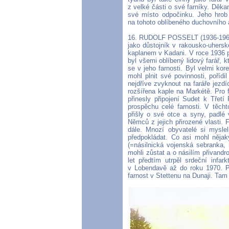
z velké části o své farníky. Děk
své místo odpočinku. Jeho hrob v
na tohoto oblíbeného duchovního 
16. RUDOLF POSSELT (1936-1964).
jako důstojník v rakousko-uhersk
kaplanem v Kadani. V roce 1936 p
byl všemi oblíbený lidový farář,
se v jeho farnosti. Byl velmi ko
mohl plnit své povinnosti, pořídi
nejdříve zvyknout na faráře jezdí
rozšířena kaple na Markétě. Pro f
přinesly připojení Sudet k Třetí
prospěchu celé farnosti. V těc
přišly o své otce a syny, padlé 
Němců z jejich přirozené vlasti.
dále. Mnozí obyvatelé si mysle
předpokládat. Co asi mohl nějak
(=násilnická vojenská sebranka,
mohli zůstat a o násilím přivand
let předtím utrpěl srdeční infa
v Lobendavě až do roku 1970. P
farnost v Stettenu na Dunaji. Tam