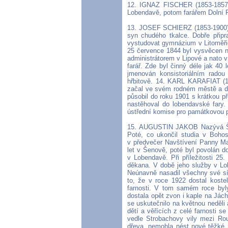
12. IGNAZ FISCHER (1853-1857).
Lobendavě, potom farářem Dolní P
13. JOSEF SCHIERZ (1853-1900). 
syn chudého tkalce. Dobře při
vystudovat gymnázium v Litoměřicí
25 července 1844 byl vysvěcen na
administrátorem v Lipové a nato 
farář. Zde byl činný déle jak 40 
jmenován konsistoriálním rado
hřbitově. 14. KARL KARAFIAT (19
začal ve svém rodném městě a do
působil do roku 1901 s krátkou p
nastěhoval do lobendavské fary.
ústřední komise pro památkovou p
15. AUGUSTIN JAKOB Nazývá Šl
Poté, co ukončil studia v Boho
v předvečer Navštívení Panny Mar
let v Šenově, poté byl povolán do
v Lobendavě. Při příležitosti 25
děkana. V době jeho služby v Lo
Neúnavně nasadil všechny své síly
to, že v roce 1922 dostal koste
farnosti. V tom samém roce byl
dostala opět zvon i kaple na Jác
se uskutečnilo na květnou neděli 
dětí a věřících z celé farnosti s
vedle Strobachovy vily mezi Ro
dřeva, nemohla nést nové těžké 