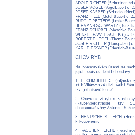
ADOLF RICHTER (Schneiderchrist
JOSEF VOGEL (Vogelbauer) č. 2
JOSEF KASPER (Schneiderfriedl)
FRANZ HILLE (Motel-Bauer) č. 2
RUDOLF PETTERS (Laske-Bauer)
HERMANN SCHWARTZ (Benz-Baue
FRANZ SCHÖBEL (Maschke-Bauer
WENZEL PAWLITSCHEK ( ) č. 8
ROBERT FLIEGEL (Thoms-Bauer)
JOSEF RICHTER (Henspalzer) č.
KARL DIESSNER (Friedrich-Bauer
CHOV RYB
Na lobendavském území se nachá
jejich popis od dolní Lobendavy:
1. TEICHMÜHLTEICH (mlýnský rybn
až k Vilémovské ulici. Velká čás
tzv. „rybníkové louce“.
2. Chovatelství ryb s 5 rybní
(Raupenbergstrasse), tzv.
obhospodařovány Antonem Schierz
3. HENTSCHELS TEICH (Hentsc
k Roubenému.
4. RASCHEN TEICHE (Rascheovy r
cestě u továrny na výrobu stuh R