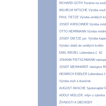
RICHARD GOTH Továrna na součást
WILHELM NITSCHE Výroba součás
PAUL TIETZE Výroba umělých kvě
JOSEF KIRSCHNER Výroba módníc
OTTO HERRMANN Výroba módních
JOSEF DIETZE jun. Výroba kapesn
Výrobci drátů do umělých květin
EMIL RIEDEL Lobendava č. 42
JOHANN PIETSCHMANN nástupc
JOSEF MEINHARDT nástupce RI
HEINRICH ENDLER Lobendava č.
Výroba stuh a tkaniček
AUGUST RASCHE Spolumajitel 
ADOLF MÜLLER, mlýn u rybníka 
ŽIVNOSTI A OBCHODY