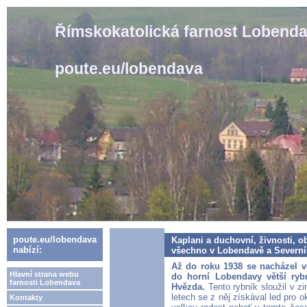
Římskokatolická farnost Lobend
poute.eu/lobendava
poute.eu/lobendava
Kaplani a duchovní, živnosti, o
nabízí:
všechno v Lobendavě a Severní n
Až do roku 1938 se nacházel v
Hlavní strana webu
do horní Lobendavy větší rybn
farnosti Lobendava
Hvězda.
Tento rybník sloužil v 
letech se z něj získával led pro o
Kontakty