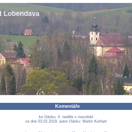
st Lobendava
Komentáře
ke článku: 4. neděle v mezidobí
ze dne 03.02.2019, autor článku: Martin Kerhart