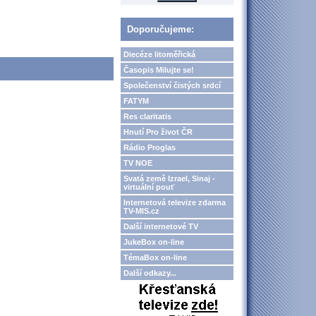
Doporučujeme:
Diecéze litoměřická
Časopis Milujte se!
Společenství čistých srdcí
FATYM
Res claritatis
Hnutí Pro život ČR
Rádio Proglas
TV NOE
Svatá země Izrael, Sinaj -
virtuální pouť
Internetová televize zdarma
TV-MIS.cz
Další internetové TV
JukeBox on-line
TémaBox on-line
Další odkazy...