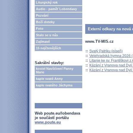
Liturgický rok
Audio - paměť Lobendavy
Pozvání
Boží doteky
Foto
Externí odkazy na nová o
Stalo se u nás
www.TV-MIS.cz
Zajímavé
15 nejčtenějších
::
Svatý Patriku (píseň)
::
Velehradská hymna 2026 (H
::
Litanie ke sv. Františkovi z A
Sakrální stavby:
::
Kázání z Vranova nad Dyjí 
kostel Navštívení Panny
::
Kázání z Vranova nad Dyjí 
Marie
kaple svaté Anny
kaple svatého Jáchyma
Web poute.eu/lobendava
je součástí portálu
www.poute.eu