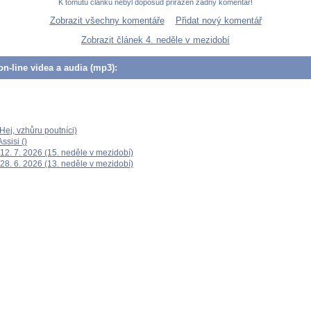
K tomutu článku nebyl doposud přiřazen žádný komentář!
Zobrazit všechny komentáře
Přidat nový komentář
Zobrazit článek 4. neděle v mezidobí
n-line videa a audia (mp3):
ej, vzhůru poutníci)
ssisi ()
12. 7. 2026 (15. neděle v mezidobí)
28. 6. 2026 (13. neděle v mezidobí)