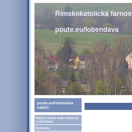
Římskokatolická farno
poute.eu/lobendava
poute.eu/lobendava
nabízí:
Hlavní strana webu farnosti
Lobendava
Kontakty