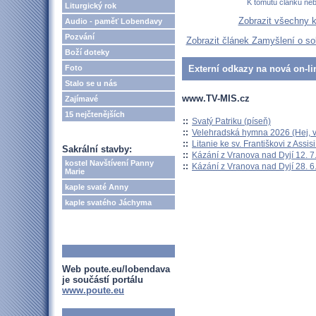
K tomutu článku ne
Liturgický rok
Zobrazit všechny 
Audio - paměť Lobendavy
Pozvání
Zobrazit článek Zamyšlení o s
Boží doteky
Foto
Externí odkazy na nová on-li
Stalo se u nás
www.TV-MIS.cz
Zajímavé
15 nejčtenějších
::
Svatý Patriku (píseň)
::
Velehradská hymna 2026 (Hej, v
::
Litanie ke sv. Františkovi z Assisi
Sakrální stavby:
::
Kázání z Vranova nad Dyjí 12. 7
kostel Navštívení Panny
::
Kázání z Vranova nad Dyjí 28. 6
Marie
kaple svaté Anny
kaple svatého Jáchyma
Web poute.eu/lobendava
je součástí portálu
www.poute.eu