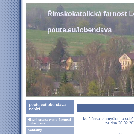
Římskokatolická farnost 
poute.eu/lobendava
poute.eu/lobendava
nabízí:
ke článku: Zamyšlení o sobě
Hlavní strana webu farnosti
ze dne 20.02.202
Lobendava
Kontakty