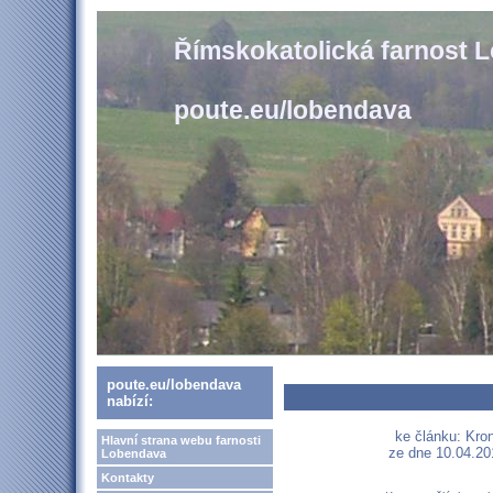
Římskokatolická farnost 
poute.eu/lobendava
poute.eu/lobendava
nabízí:
ke článku: Kro
Hlavní strana webu farnosti
ze dne 10.04.201
Lobendava
Kontakty