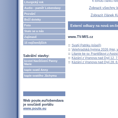
K tomutu článku ne
Liturgický rok
Zobrazit všechny 
Audio - paměť Lobendavy
Pozvání
Zobrazit článek K
Boží doteky
Foto
Externí odkazy na nová on-li
Stalo se u nás
www.TV-MIS.cz
Zajímavé
15 nejčtenějších
::
Svatý Patriku (píseň)
::
Velehradská hymna 2026 (Hej, v
::
Litanie ke sv. Františkovi z Assisi
Sakrální stavby:
::
Kázání z Vranova nad Dyjí 12. 7
kostel Navštívení Panny
::
Kázání z Vranova nad Dyjí 28. 6
Marie
kaple svaté Anny
kaple svatého Jáchyma
Web poute.eu/lobendava
je součástí portálu
www.poute.eu