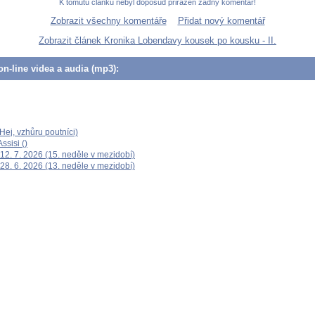
K tomutu článku nebyl doposud přiřazen žádný komentář!
Zobrazit všechny komentáře
Přidat nový komentář
Zobrazit článek Kronika Lobendavy kousek po kousku - II.
n-line videa a audia (mp3):
ej, vzhůru poutníci)
ssisi ()
12. 7. 2026 (15. neděle v mezidobí)
28. 6. 2026 (13. neděle v mezidobí)