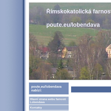
Římskokatolická farno
poute.eu/lobendava
poute.eu/lobendava
nabízí:
Hlavní strana webu farnosti
Lobendava
Kontakty