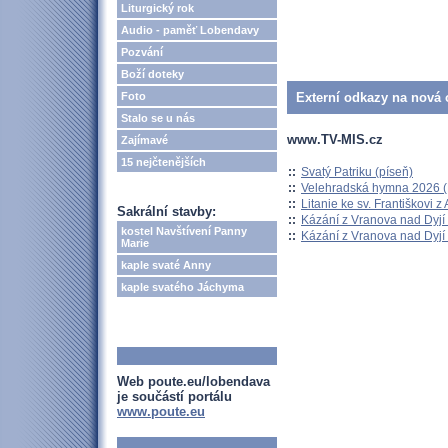
Liturgický rok
Audio - paměť Lobendavy
Pozvání
Boží doteky
Foto
Externí odkazy na nová o
Stalo se u nás
www.TV-MIS.cz
Zajímavé
15 nejčtenějších
::
Svatý Patriku (píseň)
::
Velehradská hymna 2026 (H
::
Litanie ke sv. Františkovi z A
Sakrální stavby:
::
Kázání z Vranova nad Dyjí 
kostel Navštívení Panny
::
Kázání z Vranova nad Dyjí 
Marie
kaple svaté Anny
kaple svatého Jáchyma
Web poute.eu/lobendava
je součástí portálu
www.poute.eu