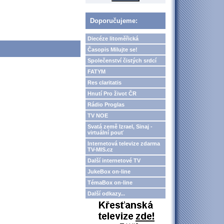
Doporučujeme:
Diecéze litoměřická
Časopis Milujte se!
Společenství čistých srdcí
FATYM
Res claritatis
Hnutí Pro život ČR
Rádio Proglas
TV NOE
Svatá země Izrael, Sinaj -
virtuální pouť
Internetová televize zdarma
TV-MIS.cz
Další internetové TV
JukeBox on-line
TémaBox on-line
Další odkazy...