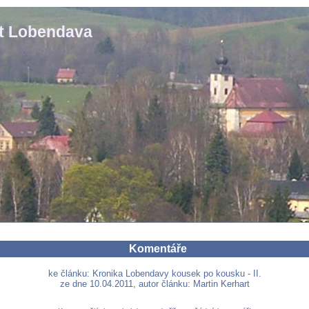
st Lobendava
Komentáře
ke článku: Kronika Lobendavy kousek po kousku - II.
ze dne 10.04.2011, autor článku: Martin Kerhart