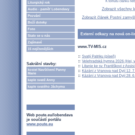
K tomutu článku ne
Liturgický rok
Zobrazit všechny 
Audio - paměť Lobendavy
Pozvání
Zobrazit článek Postní zamyšl
Boží doteky
Foto
Externí odkazy na nová on-li
Stalo se u nás
Zajímavé
www.TV-MIS.cz
15 nejčtenějších
::
Svatý Patriku (píseň)
::
Velehradská hymna 2026 (Hej, v
Sakrální stavby:
::
Litanie ke sv. Františkovi z Assisi
kostel Navštívení Panny
::
Kázání z Vranova nad Dyjí 12. 7
Marie
::
Kázání z Vranova nad Dyjí 28. 6
kaple svaté Anny
kaple svatého Jáchyma
Web poute.eu/lobendava
je součástí portálu
www.poute.eu