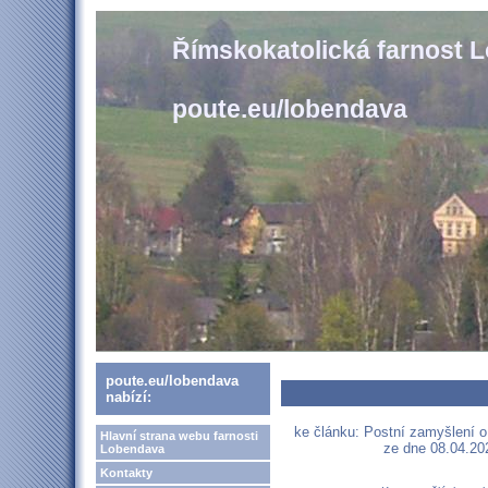
Římskokatolická farnost 
poute.eu/lobendava
poute.eu/lobendava
nabízí:
ke článku: Postní zamyšlení o 
Hlavní strana webu farnosti
ze dne 08.04.202
Lobendava
Kontakty