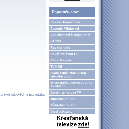
Doporučujeme:
Diecéze litoměřická
Časopis Milujte se!
Společenství čistých srdcí
FATYM
Res claritatis
Hnutí Pro život ČR
Rádio Proglas
TV NOE
Svatá země Izrael, Sinaj -
virtuální pouť
Internetová televize zdarma
TV-MIS.cz
Další internetové TV
 správné odpovědi na tuto otázku
.
JukeBox on-line
TémaBox on-line
Další odkazy...