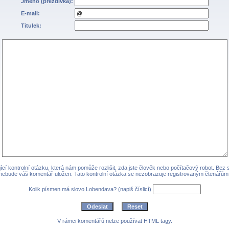
Jméno (přezdívka):
E-mail:
Titulek:
cí kontrolní otázku, která nám pomůže rozlišit, zda jste člověk nebo počítačový robot. Bez
nebude váš komentář uložen. Tato kontrolní otázka se nezobrazuje registrovaným čtenářům
Kolik písmen má slovo Lobendava? (napiš číslicí)
V rámci komentářů nelze používat HTML tagy.