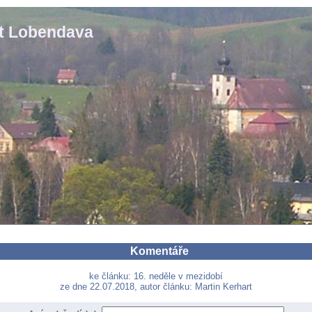
st Lobendava
Komentáře
ke článku: 16. neděle v mezidobí
ze dne 22.07.2018, autor článku: Martin Kerhart