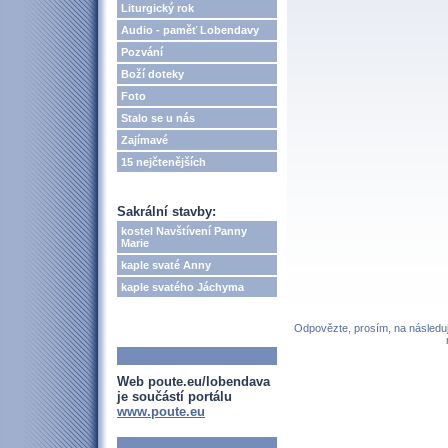
Liturgický rok
Audio - paměť Lobendavy
Pozvání
Boží doteky
Foto
Stalo se u nás
Zajímavé
15 nejčtenějších
Sakrální stavby:
kostel Navštívení Panny
Marie
kaple svaté Anny
kaple svatého Jáchyma
Odpovězte, prosím, na následují
Web poute.eu/lobendava
je součástí portálu
www.poute.eu