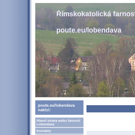
Římskokatolická farno
poute.eu/lobendava
poute.eu/lobendava
nabízí:
Hlavní strana webu farnosti
Lobendava
Kontakty