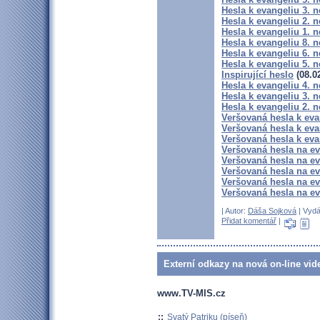
Hesla k evangeliu 3. n
Hesla k evangeliu 2. n
Hesla k evangeliu 1. n
Hesla k evangeliu 8. 
Hesla k evangeliu 6. 
Hesla k evangeliu 5. 
Inspirující heslo
(08.0
Hesla k evangeliu 4. 
Hesla k evangeliu 3. 
Hesla k evangeliu 2. 
Veršovaná hesla k eva
Veršovaná hesla k eva
Veršovaná hesla k eva
Veršovaná hesla na e
Veršovaná hesla na ev
Veršovaná hesla na e
Veršovaná hesla na e
Veršovaná hesla na e
| Autor:
Dáša Sojková
| Vydá
Přidat komentář
|
Externí odkazy na nová on-line vid
www.TV-MIS.cz
::
Svatý Patriku (píseň)