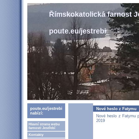
Římskokatolická farnost J
poute.eu/jestrebi
poute.eu/jestrebi
Nové heslo z Fatymu
nabízí:
Nové heslo z Fatymu p
2019
Hlavní strana webu
farnosti Jestřebí
Kontakty