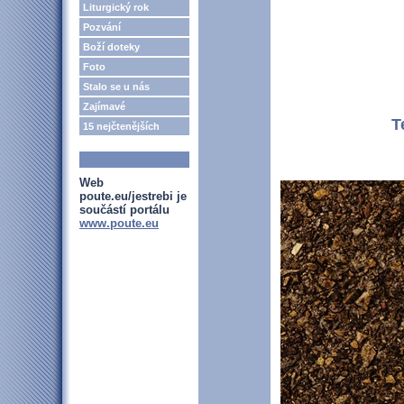
Liturgický rok
Pozvání
Boží doteky
Foto
Stalo se u nás
Zajímavé
T
15 nejčtenějších
Web
poute.eu/jestrebi je
součástí portálu
www.poute.eu