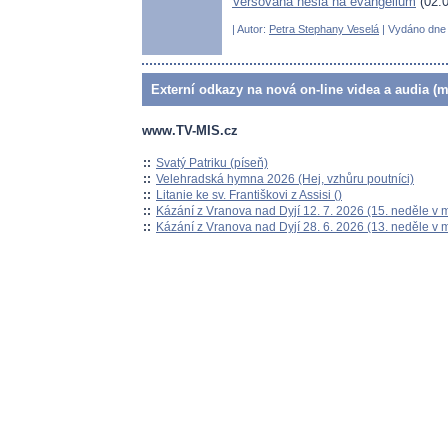
Veršovaná hesla na evangelium
(02.0
| Autor:
Petra Stephany Veselá
| Vydáno dne 
Externí odkazy na nová on-line videa a audia (m
www.TV-MIS.cz
::
Svatý Patriku (píseň)
::
Velehradská hymna 2026 (Hej, vzhůru poutníci)
::
Litanie ke sv. Františkovi z Assisi ()
::
Kázání z Vranova nad Dyjí 12. 7. 2026 (15. neděle v 
::
Kázání z Vranova nad Dyjí 28. 6. 2026 (13. neděle v 