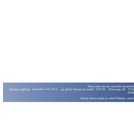
Tento web site byl vytvořen prostřed
Hosting zajištuje
apoštolát A.M.I.M.S.
, na jehož činnosti se podílí
FATYM
. Provozuje též
TV-M
ukraj
Obsah tohoto webu je volně šiřitelný, není-