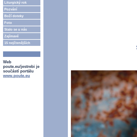
Liturgický rok
Pozvání
Boží doteky
Foto
Stalo se u nás
Zajímavé
15 nejčtenějších
Web
poute.eu/jestrebi je
součástí portálu
www.poute.eu