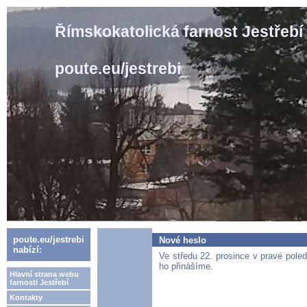
Římskokatolická farnost Jestřebí
poute.eu/jestrebi
poute.eu/jestrebi
Nové heslo
nabízí:
Ve středu 22. prosince v pravé pol
ho přinášíme.
Hlavní strana webu
farnosti Jestřebí
Kontakty