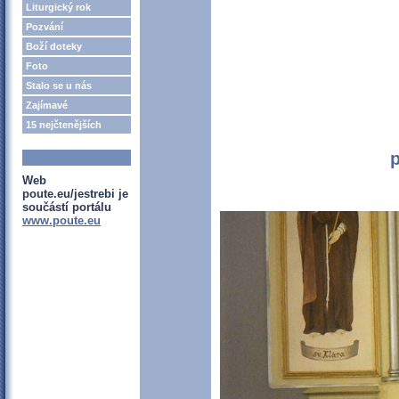
Liturgický rok
Pozvání
Boží doteky
Foto
Stalo se u nás
Zajímavé
15 nejčtenějších
p
Web
poute.eu/jestrebi je
součástí portálu
www.poute.eu