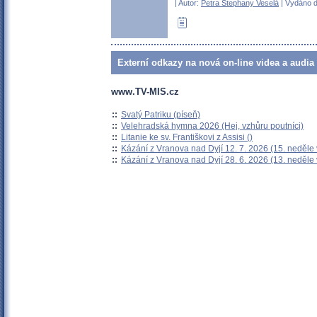
| Autor:
Petra Stephany Veselá
| Vydáno d
Externí odkazy na nová on-line videa a audia
www.TV-MIS.cz
::
Svatý Patriku (píseň)
::
Velehradská hymna 2026 (Hej, vzhůru poutníci)
::
Litanie ke sv. Františkovi z Assisi ()
::
Kázání z Vranova nad Dyjí 12. 7. 2026 (15. neděle
::
Kázání z Vranova nad Dyjí 28. 6. 2026 (13. neděle