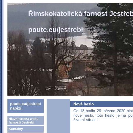
Římskokatolická farnost Jestřeb
poute.eu/jestrebi
poute.eu/jestrebi
Nové heslo
nabízí:
Od 18 hodin 26. března 2020 pla
nové heslo, toto heslo je na pos
Hlavní strana webu
životní situací.
farnosti Jestřebí
Kontakty