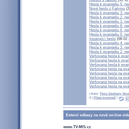
Hesla k evangeliu 5. ne
Nové heslo z Fatymu
(2
Hesla k evangeliu 3. ne
Hesla k evangeliu 2. ne
Hesla k evangeliu 1. ne
Hesla k evangeliu 8. n
Hesla k evangeliu 6. n
Hesla k evangeliu 5. n
Inspirující heslo
(08.02.
Hesla k evangeliu 4. n
Hesla k evangeliu 3. n
Hesla k evangeliu 2. n
Veršovaná hesla k evan
Veršovaná hesla k evang
Veršovaná hesla k evang
Veršovaná hesla na ev
Veršovaná hesla na eva
Veršovaná hesla na ev
Veršovaná hesla na ev
Veršovaná hesla na ev
| Autor:
Petra Stephany Vese
0 |
Přidat komentář
|
Externí odkazy na nová on-line vid
www.TV-MIS.cz