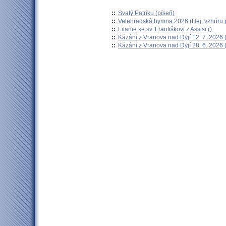
::
Svatý Patriku (píseň)
::
Velehradská hymna 2026 (Hej, vzhůru p
::
Litanie ke sv. Františkovi z Assisi ()
::
Kázání z Vranova nad Dyjí 12. 7. 2026 
::
Kázání z Vranova nad Dyjí 28. 6. 2026 