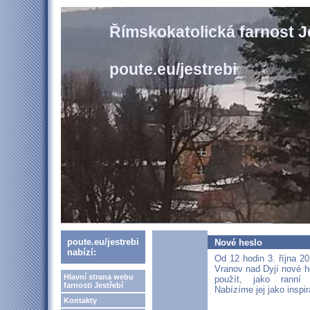
Římskokatolická farnost J
poute.eu/jestrebi
poute.eu/jestrebi
Nové heslo
nabízí:
Od 12 hodin 3. října 2
Vranov nad Dyjí nové h
Hlavní strana webu
použít, jako ranní s
farnosti Jestřebí
Nabízíme jej jako inspir
Kontakty