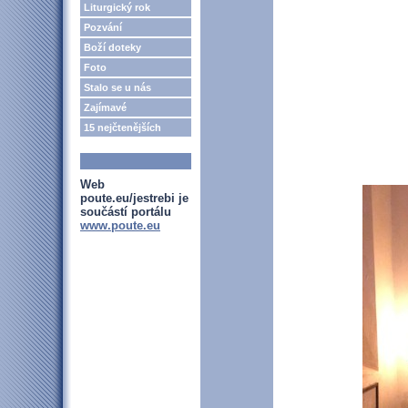
Liturgický rok
Pozvání
Boží doteky
Foto
Stalo se u nás
Zajímavé
15 nejčtenějších
Web
poute.eu/jestrebi je
součástí portálu
www.poute.eu