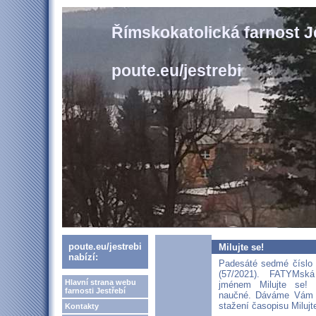
Římskokatolická farnost J
poute.eu/jestrebi
poute.eu/jestrebi
Milujte se!
nabízí:
Padesáté sedmé číslo č
(57/2021). FATYMsk
Hlavní strana webu
jménem Milujte se!
farnosti Jestřebí
naučné. Dáváme Vám s
stažení časopisu Milujt
Kontakty