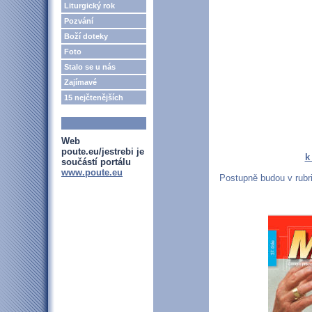
Liturgický rok
Pozvání
Boží doteky
Foto
Stalo se u nás
Zajímavé
15 nejčtenějších
Web
poute.eu/jestrebi je
k
součástí portálu
www.poute.eu
Postupně budou v rubr