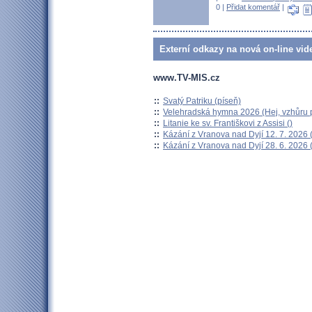
0 |
Přidat komentář
|
Externí odkazy na nová on-line vid
www.TV-MIS.cz
::
Svatý Patriku (píseň)
::
Velehradská hymna 2026 (Hej, vzhůru p
::
Litanie ke sv. Františkovi z Assisi ()
::
Kázání z Vranova nad Dyjí 12. 7. 2026 
::
Kázání z Vranova nad Dyjí 28. 6. 2026 