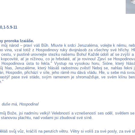
40,1-5.9-11
hy proroka Izaiáše.
e můj národ – praví váš Bůh. Mluvte k srdci Jeruzaléma, volejte k němu, neb
ho vina, vzal totiž z Hospodinovy ruky dvojnásob za všechny své hříchy. Hla
 cestu, v pustině urovnejte stezku našemu Bohu! Každé údolí ať se zvýší a
 kopcovité, ať je nížinou, co je hrbolaté, ať je rovinou! Zjeví se Hospodinov
 Hospodinova ústa to řekla." Vystup na vysokou horu, Sióne, který hlá
ůj hlas, Jeruzaléme, který hlásáš radostnou zvěst! Neboj se, nahlas řekn
án, Hospodin, přichází v síle, jeho rámě mu dává vládu. Hle, u sebe má sv
 pastýř pase své stádo, svým ramenem je shromažďuje, ve svém klínu ber
."
, duše má, Hospodina!
můj Bože, jsi nadmíru velký! Velebností a vznešeností ses oděl, světlem se 
 stanovou plachtu, nad vodami jsi zbudoval své síně.
ěláš svůj vůz, kráčíš na perutích větru. Větry si volíš za své posly, za své