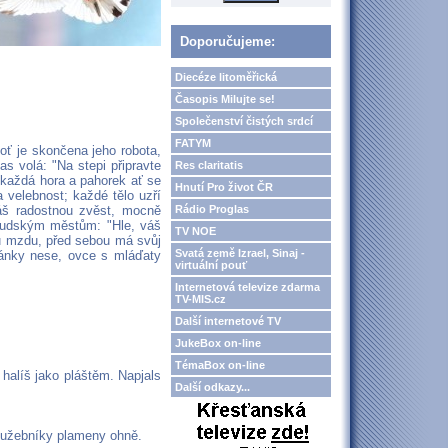
Doporučujeme:
Diecéze litoměřická
Časopis Milujte se!
Společenství čistých srdcí
FATYM
oť je skončena jeho robota,
s volá: "Na stepi připravte
Res claritatis
 každá hora a pahorek ať se
Hnutí Pro život ČR
a velebnost; každé tělo uzří
Rádio Proglas
sáš radostnou zvěst, mocně
i judským městům: "Hle, váš
TV NOE
ou mzdu, před sebou má svůj
Svatá země Izrael, Sinaj -
ánky nese, ovce s mláďaty
virtuální pouť
Internetová televize zdarma
TV-MIS.cz
Další internetové TV
JukeBox on-line
TémaBox on-line
halíš jako pláštěm. Napjals
Další odkazy...
 služebníky plameny ohně.