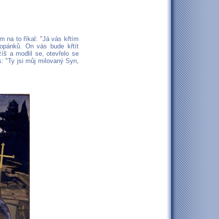
 na to říkal: "Já vás křtím
opánků. On vás bude křtít
š a modlil se, otevřelo se
: "Ty jsi můj milovaný Syn,