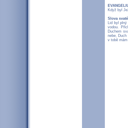
EVANGELIUM
Když byl Jež
Slova svat
Lid byl pln
vodou. Při
Duchem svat
nebe, Duch 
v tobě mám 