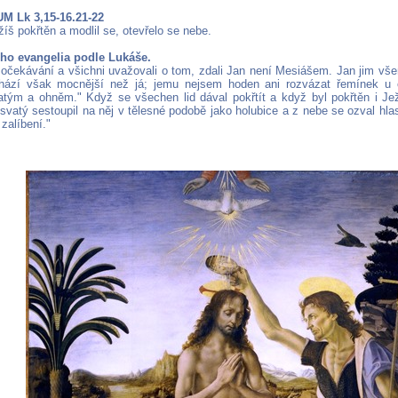
 Lk 3,15-16.21-22
íš pokřtěn a modlil se, otevřelo se nebe.
ého evangelia podle Lukáše.
ý očekávání a všichni uvažovali o tom, zdali Jan není Mesiášem. Jan jim všem
chází však mocnější než já; jemu nejsem hoden ani rozvázat řemínek u 
ým a ohněm." Když se všechen lid dával pokřtít a když byl pokřtěn i Ježí
svatý sestoupil na něj v tělesné podobě jako holubice a z nebe se ozval hlas
zalíbení."