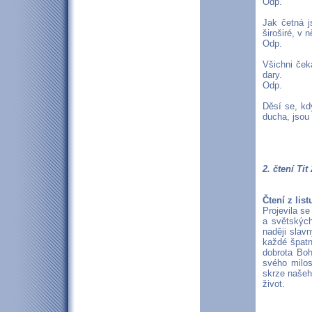
Odp.
Jak četná j
široširé, v
Odp.
Všichni čeka
dary.
Odp.
Děsí se, kd
ducha, jsou
2. čtení Tit
Čtení z lis
Projevila s
a světských
naději slav
každé špatn
dobrota Boh
svého milos
skrze našeh
život.