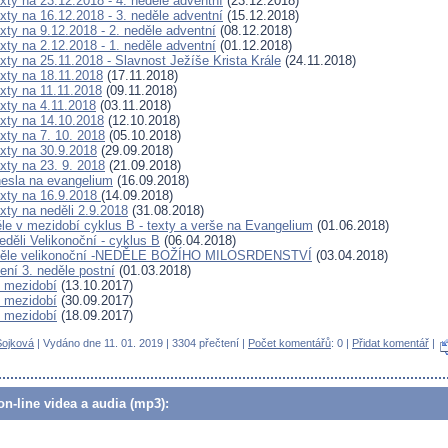
exty na 23.12.2018 - 4. neděle adventní
(23.12.2018)
exty na 16.12.2018 - 3. neděle adventní
(15.12.2018)
exty na 9.12.2018 - 2. neděle adventní
(08.12.2018)
exty na 2.12.2018 - 1. neděle adventní
(01.12.2018)
exty na 25.11.2018 - Slavnost Ježíše Krista Krále
(24.11.2018)
exty na 18.11.2018
(17.11.2018)
exty na 11.11.2018
(09.11.2018)
exty na 4.11.2018
(03.11.2018)
exty na 14.10.2018
(12.10.2018)
exty na 7. 10. 2018
(05.10.2018)
exty na 30.9.2018
(29.09.2018)
exty na 23. 9. 2018
(21.09.2018)
esla na evangelium
(16.09.2018)
texty na 16.9.2018
(14.09.2018)
exty na neděli 2.9.2018
(31.08.2018)
le v mezidobí cyklus B - texty a verše na Evangelium
(01.06.2018)
eděli Velikonoční - cyklus B
(06.04.2018)
eděle velikonoční -NEDĚLE BOŽÍHO MILOSRDENSTVÍ
(03.04.2018)
tení 3. neděle postní
(01.03.2018)
v mezidobí
(13.10.2017)
v mezidobí
(30.09.2017)
v mezidobí
(18.09.2017)
ojková
| Vydáno dne 11. 01. 2019 | 3304 přečtení |
Počet komentářů
: 0 |
Přidat komentář
|
n-line videa a audia (mp3):