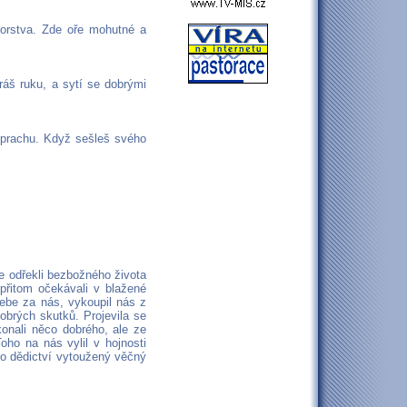
vorstva. Zde oře mohutné a
íráš ruku, a sytí se dobrými
o prachu. Když sešleš svého
e odřekli bezbožného života
přitom očekávali v blažené
sebe za nás, vykoupil nás z
obrých skutků. Projevila se
onali něco dobrého, ale ze
ho na nás vylil v hojnosti
ko dědictví vytoužený věčný