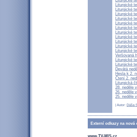
Liturgické t
Liturgické t
Liturgické t
Liturgické t
Liturgické t
Liturgické t
Liturgické t
Liturgické t
Liturgické t
Liturgické t
Liturgické t
Liturgické t
Veršovaná h
Liturgické 
Liturgické t
Devátá nedě
Hesla k 2. n
Čtení 2. n
Liturgická č
28. neděle 
26. neděle 
25. neděle 
| Autor:
Dáša S
Externí odkazy na nová o
www.TV-MIS.cz