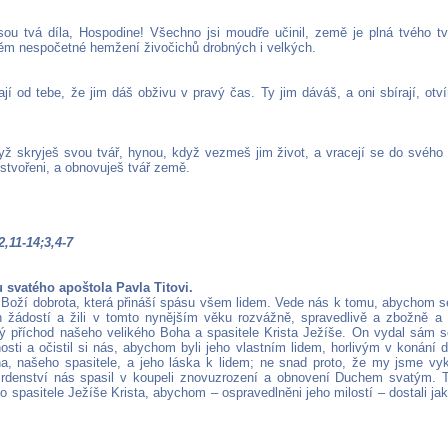
sou tvá díla, Hospodine! Všechno jsi moudře učinil, země je plná tvého t
 něm nespočetné hemžení živočichů drobných i velkých.
jí od tebe, že jim dáš obživu v pravý čas. Ty jim dáváš, a oni sbírají, otv
yž skryješ svou tvář, hynou, když vezmeš jim život, a vracejí se do svéh
 stvořeni, a obnovuješ tvář země.
 2,11-14;3,4-7
tu svatého apoštola Pavla Titovi.
e Boží dobrota, která přináší spásu všem lidem. Vede nás k tomu, abychom s
 žádostí a žili v tomto nynějším věku rozvážně, spravedlivě a zbožně a 
ný příchod našeho velikého Boha a spasitele Krista Ježíše. On vydal sám 
osti a očistil si nás, abychom byli jeho vlastním lidem, horlivým v konání d
a, našeho spasitele, a jeho láska k lidem; ne snad proto, že my jsme vyk
rdenství nás spasil v koupeli znovuzrození a obnovení Duchem svatým. To
o spasitele Ježíše Krista, abychom – ospravedlněni jeho milostí – dostali ja