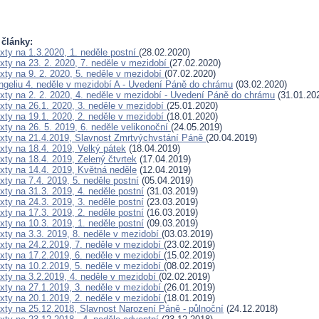
 články:
exty na 1.3.2020, 1. neděle postní
(28.02.2020)
exty na 23. 2. 2020, 7. neděle v mezidobí
(27.02.2020)
exty na 9. 2. 2020, 5. neděle v mezidobí
(07.02.2020)
ngeliu 4. neděle v mezidobí A - Uvedení Páně do chrámu
(03.02.2020)
texty na 2. 2. 2020, 4. neděle v mezidobí - Uvedení Páně do chrámu
(31.01.20
exty na 26.1. 2020, 3. neděle v mezidobí
(25.01.2020)
exty na 19.1. 2020, 2. neděle v mezidobí
(18.01.2020)
exty na 26. 5. 2019, 6. neděle velikonoční
(24.05.2019)
texty na 21.4.2019, Slavnost Zmrtvýchvstání Páně
(20.04.2019)
exty na 18.4. 2019, Velký pátek
(18.04.2019)
exty na 18.4. 2019, Zelený čtvrtek
(17.04.2019)
exty na 14.4. 2019, Květná neděle
(12.04.2019)
exty na 7.4. 2019, 5. neděle postní
(05.04.2019)
exty na 31.3. 2019, 4. neděle postní
(31.03.2019)
exty na 24.3. 2019, 3. neděle postní
(23.03.2019)
exty na 17.3. 2019, 2. neděle postní
(16.03.2019)
exty na 10.3. 2019, 1. neděle postní
(09.03.2019)
exty na 3.3. 2019, 8. neděle v mezidobí
(03.03.2019)
exty na 24.2.2019, 7. neděle v mezidobí
(23.02.2019)
exty na 17.2.2019, 6. neděle v mezidobí
(15.02.2019)
exty na 10.2.2019, 5. neděle v mezidobí
(08.02.2019)
exty na 3.2.2019, 4. neděle v mezidobí
(02.02.2019)
exty na 27.1.2019, 3. neděle v mezidobí
(26.01.2019)
exty na 20.1.2019, 2. neděle v mezidobí
(18.01.2019)
texty na 25.12.2018, Slavnost Narození Páně - půlnoční
(24.12.2018)