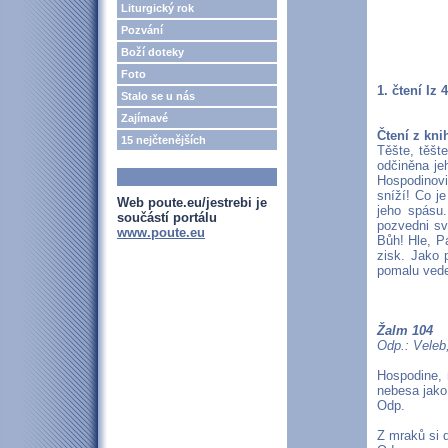
Liturgický rok
Pozvání
Boží doteky
Foto
1. čtení Iz 
Stalo se u nás
Zajímavé
Čtení z kni
15 nejčtenějších
Těšte, těšt
odčiněna je
Hospodinovi
sníží! Co je
Web poute.eu/jestrebi je
jeho spásu.
součástí portálu
pozvedni sv
www.poute.eu
Bůh! Hle, P
zisk. Jako
pomalu vede
Žalm 104
Odp.: Veleb
Hospodine, 
nebesa jako
Odp.
Z mraků si d