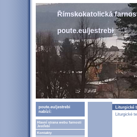
Římskokatolická farnost
poute.eu/jestrebi
poute.eu/jestrebi
Liturgické 
nabízí:
Liturgické 
Hlavní strana webu farnosti
Jestřebí
Kontakty