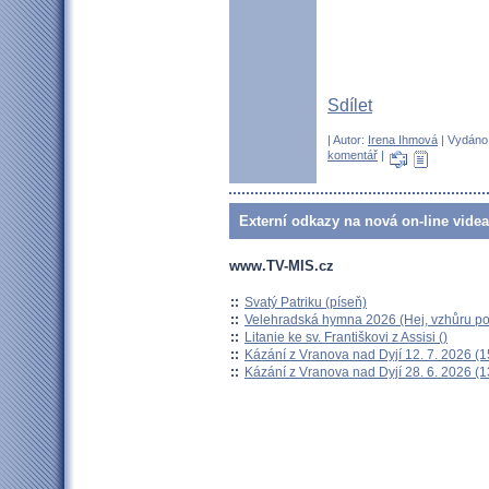
Sdílet
| Autor:
Irena Ihmová
| Vydáno 
komentář
|
Externí odkazy na nová on-line videa
www.TV-MIS.cz
::
Svatý Patriku (píseň)
::
Velehradská hymna 2026 (Hej, vzhůru pou
::
Litanie ke sv. Františkovi z Assisi ()
::
Kázání z Vranova nad Dyjí 12. 7. 2026 (1
::
Kázání z Vranova nad Dyjí 28. 6. 2026 (1