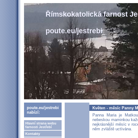
Římskokatolická farnost Je
poute.eu/jestrebi
poute.eu/jestrebi
Květen - měsíc Panny M
nabízí:
Panna Maria je Matkou
nebeskou maminkou každ
Hlavní strana webu
nejkrásnější měsíc v roce
farnosti Jestřebí
něm zvláště uctívána.
Kontakty