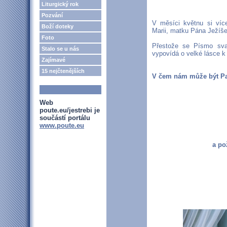
Liturgický rok
Pozvání
V měsíci květnu si ví
Boží doteky
Marii, matku Pána Ježíše
Foto
Přestože se Písmo svat
Stalo se u nás
vypovídá o velké lásce k
Zajímavé
15 nejčtenějších
V čem nám může být P
Web
poute.eu/jestrebi je
součástí portálu
www.poute.eu
a po