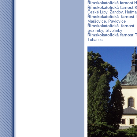
Římskokatolická farnost 
Římskokatolická farnost 
České Lípy, Žandov, Heřma
Římskokatolická farnost 
Maršovice, Pavlovice
Římskokatolická farnost 
Sezímky, Stvolínky
Římskokatolická farnost T
Tuhanec