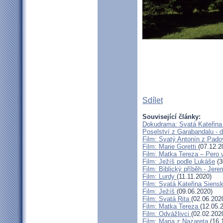
Sdílet
Související články:
Dokudrama: Svatá Kateřina 
Poselství z Garabandalu -
Film: Svatý Antonín z Pad
Film: Marie Goretti
(07.12.2
Film: Matka Tereza – Pero 
Film: Ježíš podle Lukáše
(3
Film: Biblický příběh - Jere
Film: Lurdy
(11.11.2020)
Film: Svatá Kateřina Siens
Film: Ježíš
(09.06.2020)
Film: Svatá Rita
(02.06.202
Film: Matka Tereza
(12.05.
Film: Odvážlivci
(02.02.202
Film: Maria z Nazareta
(16.