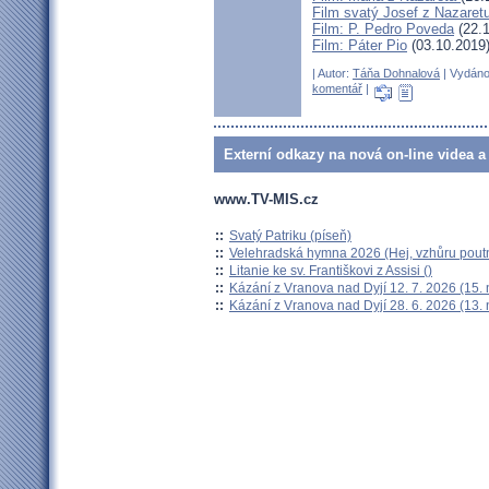
Film svatý Josef z Nazaret
Film: P. Pedro Poveda
(22.1
Film: Páter Pio
(03.10.2019
| Autor:
Táňa Dohnalová
| Vydáno 
komentář
|
Externí odkazy na nová on-line videa a
www.TV-MIS.cz
::
Svatý Patriku (píseň)
::
Velehradská hymna 2026 (Hej, vzhůru poutn
::
Litanie ke sv. Františkovi z Assisi ()
::
Kázání z Vranova nad Dyjí 12. 7. 2026 (15.
::
Kázání z Vranova nad Dyjí 28. 6. 2026 (13.