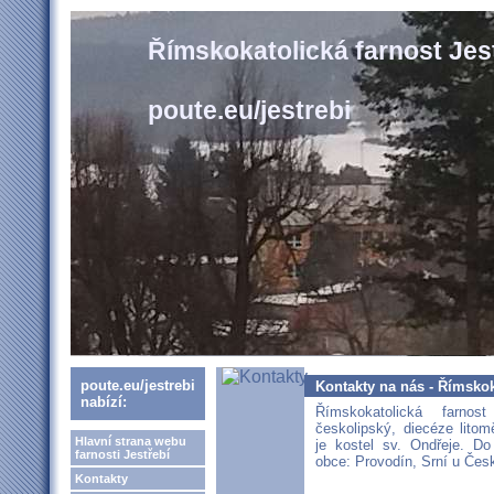
Římskokatolická farnost Jes
poute.eu/jestrebi
poute.eu/jestrebi
Kontakty na nás - Římskoka
nabízí:
Římskokatolická farnost
českolipský, diecéze litom
Hlavní strana webu
je kostel sv. Ondřeje. Do 
farnosti Jestřebí
obce: Provodín, Srní u Čes
Kontakty