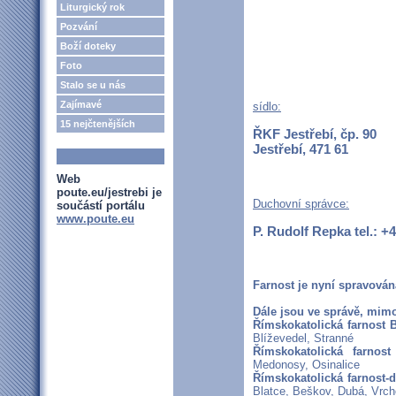
Liturgický rok
Pozvání
Boží doteky
Foto
Stalo se u nás
Zajímavé
sídlo:
15 nejčtenějších
ŘKF Jestřebí, čp. 90
Jestřebí, 471 61
Web
poute.eu/jestrebi je
Duchovní správce:
součástí portálu
www.poute.eu
P. Rudolf Repka tel.: 
Farnost je nyní spravován
Dále jsou ve správě, mimo 
Římskokatolická farnost B
Blíževedel, Stranné
Římskokatolická farnost
Medonosy, Osinalice
Římskokatolická farnost-
Blatce, Beškov, Dubá, Vrc