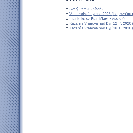
::
Svatý Patriku (píseň)
::
Velehradská hymna 2026 (Hej, vzhůru p
::
Litanie ke sv. Františkovi z Assisi ()
::
Kázání z Vranova nad Dyjí 12. 7. 2026 
::
Kázání z Vranova nad Dyjí 28. 6. 2026 