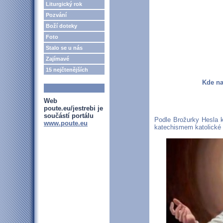
Liturgický rok
Pozvání
Boží doteky
Foto
Stalo se u nás
Zajímavé
15 nejčtenějších
Kde na
Web
poute.eu/jestrebi je
součástí portálu
Podle Brožurky Hesla 
www.poute.eu
katechismem katolické 