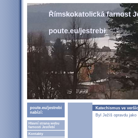
Římskokatolická farnost J
poute.eu/jestrebi
poute.eu/jestrebi
Katechismus ve veršíc
nabízí:
Byl Ježíš opravdu jak
Hlavní strana webu
farnosti Jestřebí
Kontakty