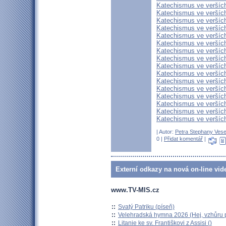
Katechismus ve veršíc
Katechismus ve verších
Katechismus ve veršíc
Katechismus ve verších
Katechismus ve verších
Katechismus ve veršíc
Katechismus ve verších
Katechismus ve verších
Katechismus ve verších
Katechismus ve veršíc
Katechismus ve verších
Katechismus ve veršíc
Katechismus ve verších
Katechismus ve verších
Katechismus ve verších
Katechismus ve verších
| Autor:
Petra Stephany Vese
0 |
Přidat komentář
|
Externí odkazy na nová on-line vid
www.TV-MIS.cz
::
Svatý Patriku (píseň)
::
Velehradská hymna 2026 (Hej, vzhůru p
::
Litanie ke sv. Františkovi z Assisi ()