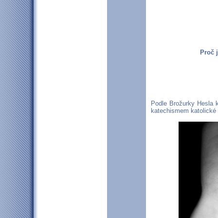
Proč j
Podle Brožurky Hesla 
katechismem katolické 