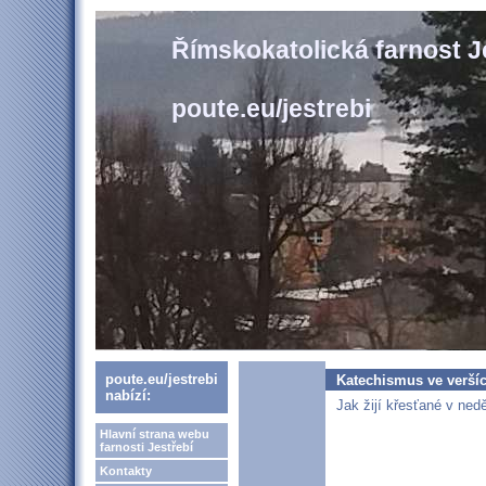
Římskokatolická farnost J
poute.eu/jestrebi
poute.eu/jestrebi
Katechismus ve verší
nabízí:
Jak žijí křesťané v ned
Hlavní strana webu
farnosti Jestřebí
Kontakty