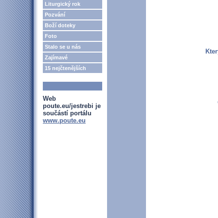
Liturgický rok
Pozvání
Boží doteky
Foto
Stalo se u nás
Kter
Zajímavé
15 nejčtenějších
Web
poute.eu/jestrebi je
součástí portálu
www.poute.eu