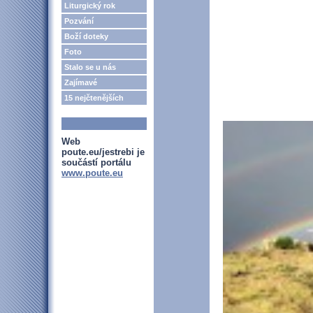
Liturgický rok
Pozvání
Boží doteky
Foto
Stalo se u nás
Zajímavé
15 nejčtenějších
Web
poute.eu/jestrebi je
součástí portálu
www.poute.eu