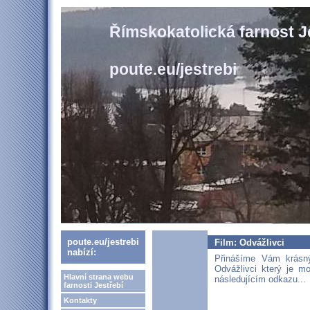
Římskokatolická farnost J
poute.eu/jestrebi
poute.eu/jestrebi
Film: Odvážlivci
nabízí:
Přinášíme Vám krásn
Odvážlivci který je m
Hlavní strana webu
následujícím odkazu...
farnosti Jestřebí
Kontakty