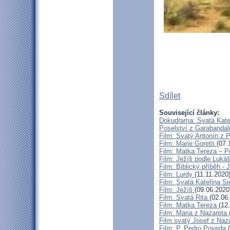
Sdílet
Související články:
Dokudrama: Svatá Kateř
Poselství z Garabanda
Film: Svatý Antonín z
Film: Marie Goretti
(07.
Film: Matka Tereza – P
Film: Ježíš podle Luká
Film: Biblický příběh - 
Film: Lurdy
(11.11.2020
Film: Svatá Kateřina S
Film: Ježíš
(09.06.2020
Film: Svatá Rita
(02.06
Film: Matka Tereza
(12
Film: Maria z Nazareta
Film svatý Josef z Naz
Film: P. Pedro Poveda
(