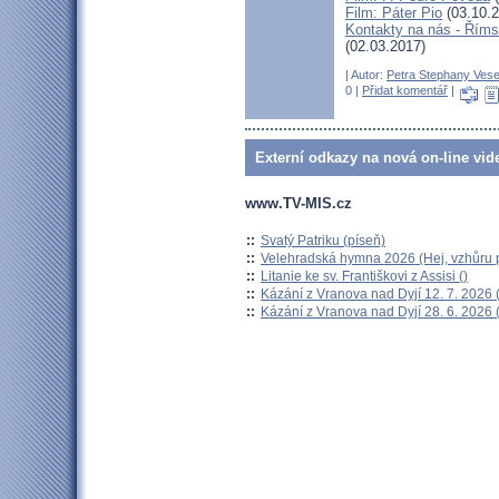
Film: Páter Pio
(03.10.2
Kontakty na nás - Římsk
(02.03.2017)
| Autor:
Petra Stephany Vese
0 |
Přidat komentář
|
Externí odkazy na nová on-line vid
www.TV-MIS.cz
::
Svatý Patriku (píseň)
::
Velehradská hymna 2026 (Hej, vzhůru p
::
Litanie ke sv. Františkovi z Assisi ()
::
Kázání z Vranova nad Dyjí 12. 7. 2026 
::
Kázání z Vranova nad Dyjí 28. 6. 2026 