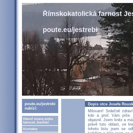
Římskokatolická farnost Je
poute.eu/jestrebi
poute.eu/jestrebi
Dopis otce Josefa Rous
nabízí:
Milovaní! Srdečně zdrav
kdo a proč Vám píše. 
Hlavní strana webu
objasnil. Jsem kněz a má
farnosti Jestřebí
právě tuto oblast, ve kt
tohoto listu jsem se od
Kontakty