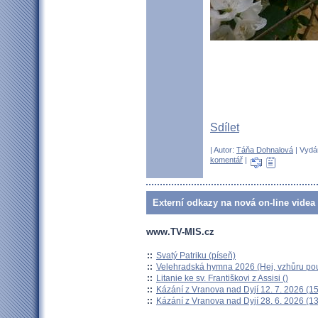
Sdílet
| Autor:
Táňa Dohnalová
| Vydán
komentář
|
Externí odkazy na nová on-line videa 
www.TV-MIS.cz
::
Svatý Patriku (píseň)
::
Velehradská hymna 2026 (Hej, vzhůru pou
::
Litanie ke sv. Františkovi z Assisi ()
::
Kázání z Vranova nad Dyjí 12. 7. 2026 (15
::
Kázání z Vranova nad Dyjí 28. 6. 2026 (13