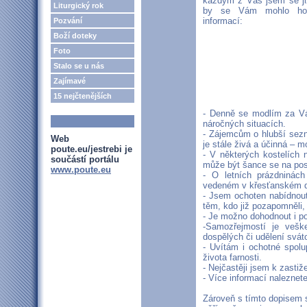
každým z Vás jsem se ji
Liturgický rok
by se Vám mohlo hodi
informací:
Pozvání
Boží doteky
Foto
Stalo se u nás
Zajímavé
15 nejčtenějších
- Denně se modlím za Vá
náročných situacích.
- Zájemcům o hlubší sezná
Web
je stále živá a účinná – 
poute.eu/jestrebi je
- V některých kostelích n
součástí portálu
může být šance se na pos
www.poute.eu
- O letních prázdninác
vedeném v křesťanském d
- Jsem ochoten nabídnout
těm, kdo již pozapomněli, j
- Je možno dohodnout i p
-Samozřejmostí je veške
dospělých či udělení svát
- Uvítám i ochotné spolu
života farnosti.
- Nejčastěji jsem k zastiž
- Více informací naleznet
Zároveň s tímto dopisem s