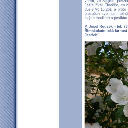
věřím, že zaujme, povzbu
Ježíš říká: Člověče, co b
duši?(Mt 16,26), a prot
prospěch své nesmrtelné
svých modliteb a posílá
P. Josef Rousek – tel. 7
Římskokatolická farnost
Jestřebí