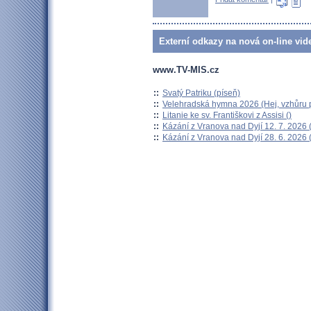
Externí odkazy na nová on-line vid
www.TV-MIS.cz
::
Svatý Patriku (píseň)
::
Velehradská hymna 2026 (Hej, vzhůru p
::
Litanie ke sv. Františkovi z Assisi ()
::
Kázání z Vranova nad Dyjí 12. 7. 2026 
::
Kázání z Vranova nad Dyjí 28. 6. 2026 