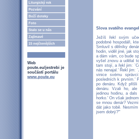
Liturgický rok
Pozvání
Boží doteky
Foto
Slova svatého evange
Stalo se u nás
Zajímavé
Ježíš řekl svým učed
podobné hospodáři, kte
15 nejčtenějších
Smluvil s dělníky denár
hodin, viděl jiné, jak st
a dám vám, co bude spra
vyšel znovu a udělal to
Web
tam stojí, a řekl jim: 
poute.eu/jestrebi je
nás nenajal.' Řekl jim: 
součástí portálu
vinice svému správci
www.poute.eu
posledních k prvním.' Př
po denáru. Když přišli 
denáru. Vzali ho, ale 
jedinou hodinu, a dals 
horko.' On však jednomu 
se mnou denár? Vezmi si
dát jako tobě. Nesmím 
jsem dobrý?'"