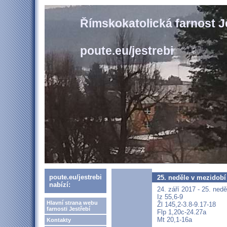
Římskokatolická farnost J
poute.eu/jestrebi
poute.eu/jestrebi
25. neděle v mezidobí
nabízí:
24. září 2017 - 25. ned
Iz 55,6-9
Hlavní strana webu
Žl 145,2-3.8-9.17-18
farnosti Jestřebí
Flp 1,20c-24.27a
Mt 20,1-16a
Kontakty