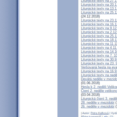
Liturgické texty na 27.
Liturgické texty na 20.
Liturgické texty na 13
Liturgické texty na 25.
(24.12.2018)
Liturgické texty na 23.
Liturgické texty na 16.
Liturgické texty na 9.12
Liturgické texty na 2.12
Liturgické texty na 25.
Liturgické texty na 18.
Liturgické texty na 11.
Liturgické texty na 4.1
Liturgické texty na 14.
Liturgické texty na 7. 1
Liturgické texty na 30.
Liturgické texty na 23. 
Veršovaná hesla na ev
Liturgické texty na 16.
Liturgické texty na nedě
Devátá neděle v mezido
(01.06.2018)
Hesla k 2. neděli Velik
Čtení 2. neděle veli
(03.04.2018)
Liturgická čtení 3. nedě
28. neděle v mezidobí
(
26. neděle v mezidobí
(
| Autor:
Petra Kafková
| Vydá
Přidat komentář
|