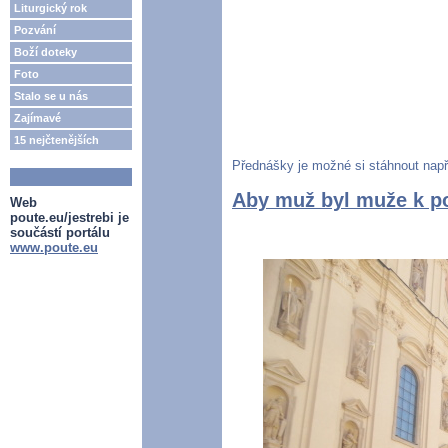
Liturgický rok
Pozvání
Boží doteky
Foto
Stalo se u nás
Zajímavé
15 nejčtenějších
Přednášky je možné si stáhnout např.
Aby muž byl muže k p
Web
poute.eu/jestrebi je
součástí portálu
www.poute.eu