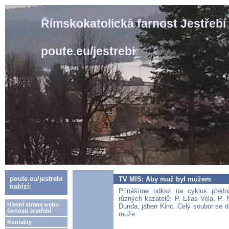
Římskokatolická farnost Jestřebí
poute.eu/jestrebi
poute.eu/jestrebi
TV MIS: Aby muž byl mužem
nabízí:
Přinášíme odkaz na cyklus před
různých kazatelů: P. Elias Vela, P.
Hlavní strana webu
Dunda, jáhen Kinc. Celý soubor se d
farnosti Jestřebí
muže.
Kontakty