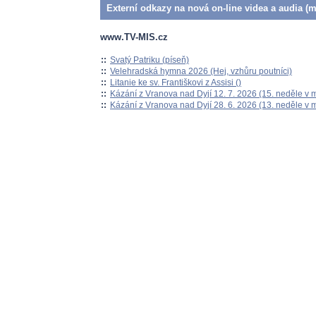
Externí odkazy na nová on-line videa a audia (m
www.TV-MIS.cz
::
Svatý Patriku (píseň)
::
Velehradská hymna 2026 (Hej, vzhůru poutníci)
::
Litanie ke sv. Františkovi z Assisi ()
::
Kázání z Vranova nad Dyjí 12. 7. 2026 (15. neděle v 
::
Kázání z Vranova nad Dyjí 28. 6. 2026 (13. neděle v 