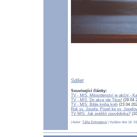
Sdílet
Související články:
TV - MIS: Milosrdenství je akční - 
TV - MIS: Do akce jde Titus!
(29.04.
TV - MIS: Bible kniha knih
(23.04.20
Rok sv. Josefa: Píseň ke sv. Josefov
TV MIS: Jak potěšit zpovědníka?
(10
| Autor:
Táňa Dohnalová
| Vydáno dne 16. 01