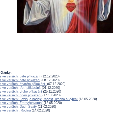
 články:
 ve verších: páté přikázání
(12.12.2020)
 ve verších: páté přikázání
(08.12.2020)
 ve verších: čtvrtém přikázání.
(07.12.2020)
 ve verších: třetí přikázání.
(01.12.2020)
 ve verších: druhé přikázání
(25.11.2020)
 ve verších: první přikázání
(17.10.2020)
 ve verších: Ježíš je naděje, radost, útěcha a výhra!
(18.05.2020)
 ve verších: Zmrtvýchvstání
(12.05.2020)
 ve verších: Duch Svatý
(21.02.2020)
 ve verších : Rodina
(14.02.2020)