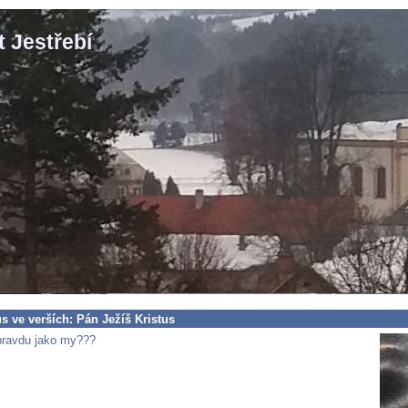
 Jestřebí
 ve verších: Pán Ježíš Kristus
pravdu jako my???