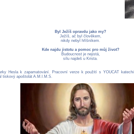
Byl Ježíš opravdu jako my?
Ježíš, ač byl člověkem,
nikdy nebyl hříšníkem.
Kde najdu jistotu a pomoc pro můj život?
Budoucnost je nejistá,
sílu najdeš u Krista.
urky Hesla k zapamatování. Pracovní verze k použití s YOUCAT katechi
l tiskový apoštolát A.M.I.M.S.