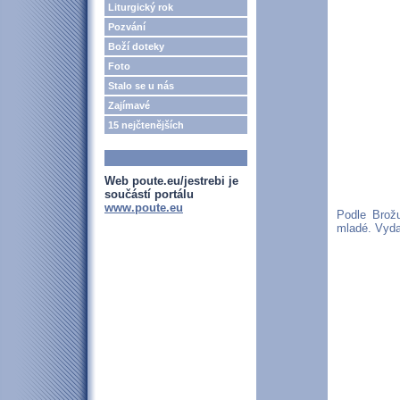
Liturgický rok
Pozvání
Boží doteky
Foto
Stalo se u nás
Zajímavé
15 nejčtenějších
Web poute.eu/jestrebi je
součástí portálu
www.poute.eu
Podle Brož
mladé. Vyda