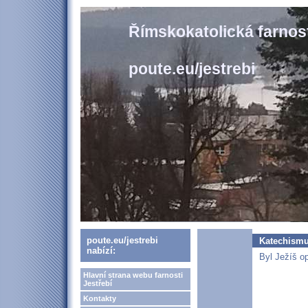
Římskokatolická farnost
poute.eu/jestrebi
poute.eu/jestrebi
Katechismus
nabízí:
Byl Ježíš o
Hlavní strana webu farnosti
Jestřebí
Kontakty