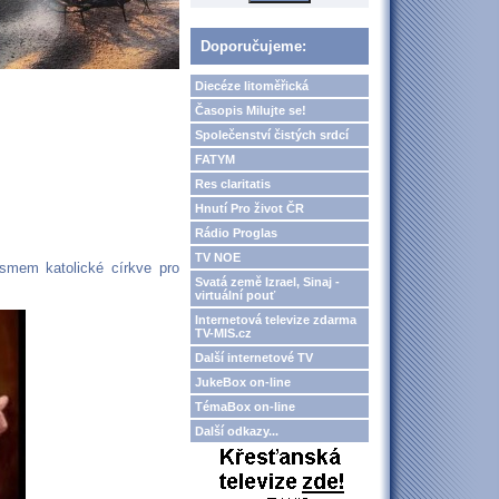
Doporučujeme:
Diecéze litoměřická
Časopis Milujte se!
Společenství čistých srdcí
FATYM
Res claritatis
Hnutí Pro život ČR
Rádio Proglas
TV NOE
smem katolické církve pro
Svatá země Izrael, Sinaj -
virtuální pouť
Internetová televize zdarma
TV-MIS.cz
Další internetové TV
JukeBox on-line
TémaBox on-line
Další odkazy...