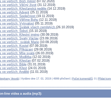
 ve verších: Boží milost
(07.02.2020)
 ve verších: Věčný život
(31.12.2019)
 ve verších: Křesťanská neděle
(14.12.2019)
 ve verších: Advent
(25.11.2019)
 ve verších: Společnost
(19.11.2019)
 ve verších: Věříme Bohu
(12.11.2019)
 ve verších: Vytrvalost
(05.11.2019)
s ve verších: Svátek všech zemřelých
(26.10.2019)
 ve verších: Štěstí
(15.10.2019)
 ve verších: Křestní jméno
(30.09.2019)
 ve verších: Svatý Václav
(23.09.2019)
 ve verších : svátek Marie
(10.09.2019)
 ve verších: Kostel
(07.09.2019)
 ve verších: Přikázaní
(29.08.2019)
 ve verších: Mše svatá
(26.03.2019)
 ve verších: Modlitba
(12.02.2019)
 ve verších: Křesťan
(07.02.2019)
 ve verších: Bible
(31.01.2019)
 ve verších: Křest
(24.01.2019)
 ve verších: Andělé
(11.01.2019)
Stephany Veselá
| Vydáno dne 17. 01. 2019 | 4999 přečtení |
Počet komentářů
: 0 |
Přidat kom
n-line videa a audia (mp3):