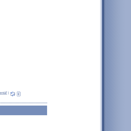
entář
|