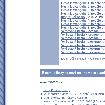
Hesla k evangeliu 1. neděle p
Hesla k evangeliu 8. neděle v
Hesla k evangeliu 6. neděle v
Hesla k evangeliu 5. neděle v
Inspirující heslo
(08.02.2019)
Hesla k evangeliu 4. neděle v
Hesla k evangeliu 3. neděle v
Hesla k evangeliu 2. neděle v
Veršovaná hesla k evangeliu -
Veršovaná hesla k evangeliu, 
Veršovaná hesla k evangeliu, 
Veršovaná hesla na evangeliu
Veršovaná hesla na evangeli
Veršovaná hesla na evangeli
Veršovaná hesla na evangeli
| Autor:
Dáša Sojková
| Vydáno dne 07.
Externí odkazy na nová on-line videa a aud
www.TV-MIS.cz
::
Svatý Patriku (píseň)
::
Velehradská hymna 2026 (Hej, vzhůru poutníci)
::
Litanie ke sv. Františkovi z Assisi ()
::
Kázání z Vranova nad Dyjí 12. 7. 2026 (15. nedě