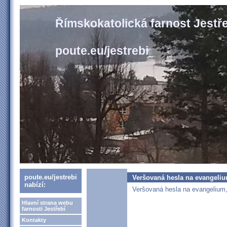
Římskokatolická farnost Jestř
poute.eu/jestrebi
poute.eu/jestrebi
Veršovaná hesla na evangeli
nabízí:
Veršovaná hesla na evangelium,
Hlavní strana webu
farnosti Jestřebí
Kontakty