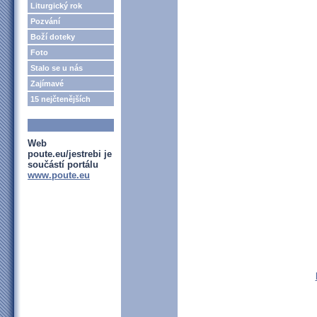
Liturgický rok
Pozvání
Boží doteky
Foto
Stalo se u nás
Zajímavé
15 nejčtenějších
Web
poute.eu/jestrebi je
součástí portálu
www.poute.eu