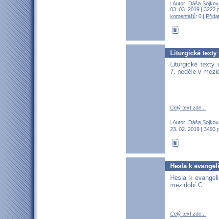
| Autor:
Dáša Sojkov
03. 03. 2019 | 3222 
komentářů
: 0 |
Přida
Liturgické texty
Liturgické texty
7. neděle v mezi
Celý text zde...
| Autor:
Dáša Sojkov
23. 02. 2019 | 3493 
Hesla k evangel
Hesla k evangeli
mezidobí C
Celý text zde...