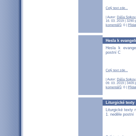
Celý text zde...
| Autor:
Dáša Sojkov
16. 03. 2019 | 3290 
komentářů
: 0 |
Přida
Hesla k evangeli
Hesla k evangel
postní C
Celý text zde...
| Autor:
Dáša Sojkov
09. 03. 2019 | 3409 
komentářů
: 0 |
Přida
Liturgické texty
Liturgické texty 
1. neděle postní