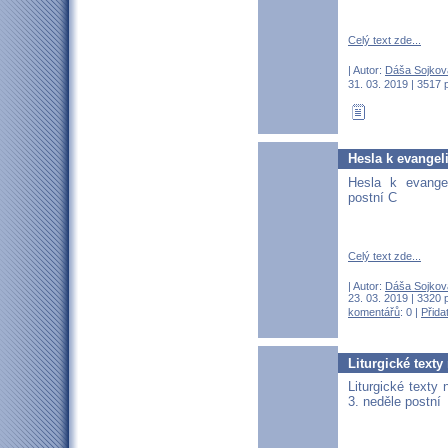
Celý text zde...
| Autor:
Dáša Sojkov
31. 03. 2019 | 3517 
Hesla k evangeli
Hesla k evangel
postní C
Celý text zde...
| Autor:
Dáša Sojkov
23. 03. 2019 | 3320 
komentářů
: 0 |
Přida
Liturgické texty
Liturgické texty 
3. neděle postní