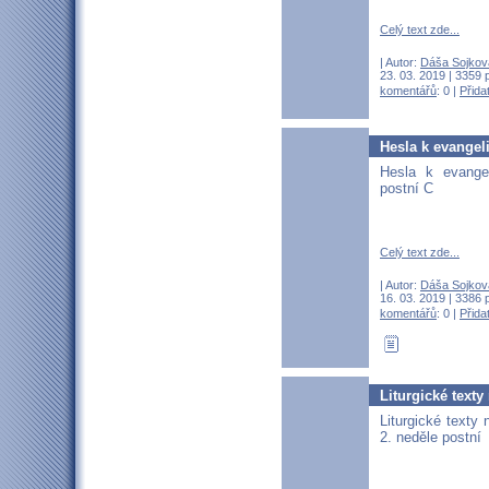
Celý text zde...
| Autor:
Dáša Sojkov
23. 03. 2019 | 3359 
komentářů
: 0 |
Přida
Hesla k evangeli
Hesla k evangel
postní C
Celý text zde...
| Autor:
Dáša Sojkov
16. 03. 2019 | 3386 
komentářů
: 0 |
Přida
Liturgické texty
Liturgické texty 
2. neděle postní