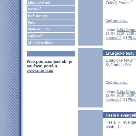
Zelený čtvrtek
Liturgický rok
Pozvání
Boží doteky
Celý text zde...
Foto
Stalo se u nás
| Autor:
Dáša Sojkov
17. 04. 2019 | 3339 
Zajímavé
komentářů
: 0 |
Přida
15 nejčtenějších
Liturgické texty
Liturgické texty 
Web poute.eu/jestrebi je
Květná neděle
součástí portálu
www.poute.eu
Celý text zde...
| Autor:
Dáša Sojkov
12. 04. 2019 | 3239 
komentářů
: 0 |
Přida
Hesla k evangeli
Hesla k evangel
postní C