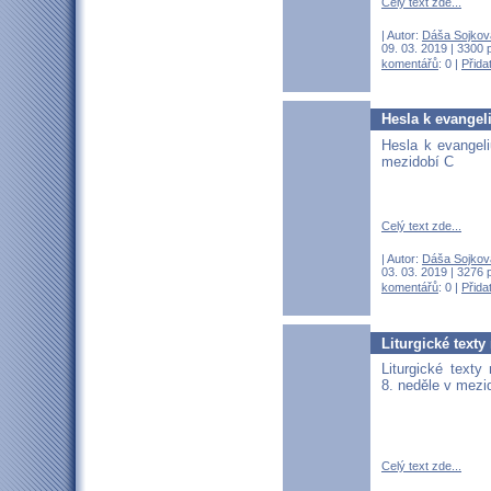
Celý text zde...
| Autor:
Dáša Sojkov
09. 03. 2019 | 3300 
komentářů
: 0 |
Přida
Hesla k evangel
Hesla k evangeli
mezidobí C
Celý text zde...
| Autor:
Dáša Sojkov
03. 03. 2019 | 3276 
komentářů
: 0 |
Přida
Liturgické texty
Liturgické texty
8. neděle v mezi
Celý text zde...