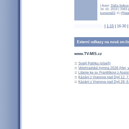
| Autor:
Dáša Sojkov
16. 02. 2019 | 3383 
komentářů
: 0 |
Přida
|
1-15
|
16-30
Externí odkazy na nová on-li
www.TV-MIS.cz
::
Svatý Patriku (píseň)
::
Velehradská hymna 2026 (Hej, v
::
Litanie ke sv. Františkovi z Assisi
::
Kázání z Vranova nad Dyjí 12. 7
::
Kázání z Vranova nad Dyjí 28. 6