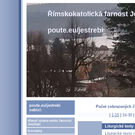
Římskokatolická farnost J
poute.eu/jestrebi
poute.eu/jestrebi
Počet zobrazených čl
nabízí:
|
1-15
|
16-30
Hlavní strana webu farnosti
Jestřebí
Liturgické texty
Kontakty
Liturgické texty 