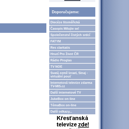
Doporučujeme:
Diecéze litoměřická
Časopis Milujte se!
Společenství čistých srdcí
FATYM
Res claritatis
Hnutí Pro život ČR
Rádio Proglas
TV NOE
Svatá země Izrael, Sinaj -
virtuální pouť
Internetová televize zdarma
TV-MIS.cz
Další internetové TV
JukeBox on-line
TémaBox on-line
Další odkazy...