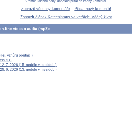
K tomutu článku nebyl doposud přiřazen žádný komentář!
Zobrazit všechny komentáře
Přidat nový komentář
Zobrazit článek Katechismus ve verších: Věčný život
n-line videa a audia (mp3):
ej, vzhůru poutníci)
ssisi ()
12. 7. 2026 (15. neděle v mezidobí)
28. 6. 2026 (13. neděle v mezidobí)