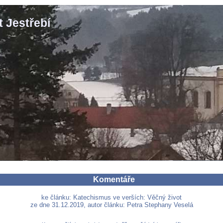
 Jestřebí
Komentáře
ke článku: Katechismus ve verších: Věčný život
ze dne 31.12.2019, autor článku: Petra Stephany Veselá