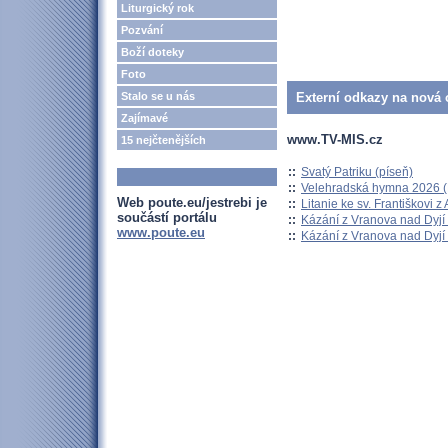
Liturgický rok
Pozvání
Boží doteky
Foto
Stalo se u nás
Externí odkazy na nová o
Zajímavé
www.TV-MIS.cz
15 nejčtenějších
::
Svatý Patriku (píseň)
::
Velehradská hymna 2026 (H
Web poute.eu/jestrebi je
::
Litanie ke sv. Františkovi z A
součástí portálu
::
Kázání z Vranova nad Dyjí 
www.poute.eu
::
Kázání z Vranova nad Dyjí 