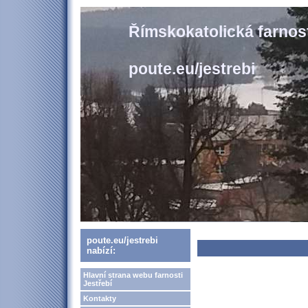
Římskokatolická farnost
poute.eu/jestrebi
poute.eu/jestrebi
nabízí:
Hlavní strana webu farnosti
Jestřebí
Kontakty