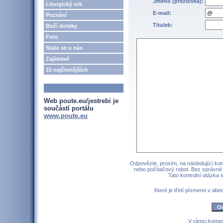
Jméno (přezdívka):
Liturgický rok
E-mail:
Pozvání
Titulek:
Boží doteky
Foto
Stalo se u nás
Zajímavé
15 nejčtenějších
Web poute.eu/jestrebi je
součástí portálu
www.poute.eu
Odpovězte, prosím, na následující kont
nebo počítačový robot. Bez správné
Tato kontrolní otázka
Které je třetí písmeno v a
V rámci komen