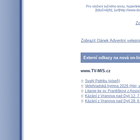
Pro vložení tučného textu, hyperlin
[b]tučné[/b], [url]http://www
Zo
Zobrazit článek Adventní velepí
Externí odkazy na nová on-li
www.TV-MIS.cz
::
Svatý Patriku (píseň)
::
Velehradská hymna 2026 (Hej, v
::
Litanie ke sv. Františkovi z Assisi
::
Kázání z Vranova nad Dyjí 12. 7
::
Kázání z Vranova nad Dyjí 28. 6