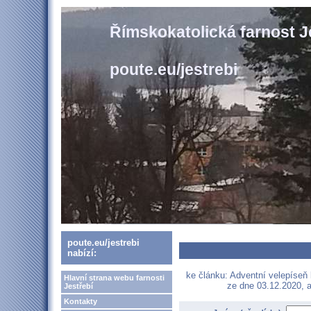
Římskokatolická farnost J
poute.eu/jestrebi
poute.eu/jestrebi
nabízí:
ke článku: Adventní velepíseň 
Hlavní strana webu farnosti
ze dne 03.12.2020, a
Jestřebí
Kontakty