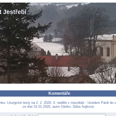
 Jestřebí
Komentáře
nku: Liturgické texty na 2. 2. 2020, 4. neděle v mezidobí - Uvedení Páně do
ze dne 31.01.2020, autor článku: Dáša Sojková