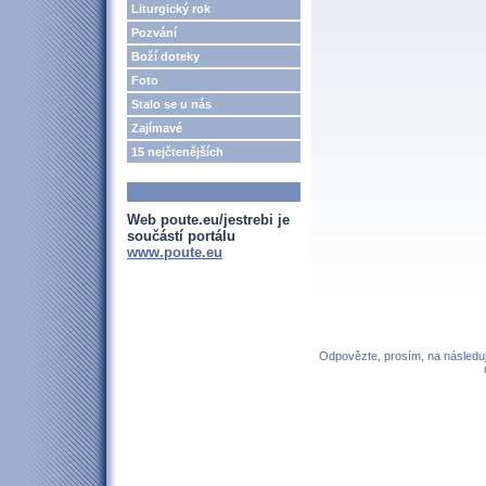
Liturgický rok
Pozvání
Boží doteky
Foto
Stalo se u nás
Zajímavé
15 nejčtenějších
Web poute.eu/jestrebi je
součástí portálu
www.poute.eu
Odpovězte, prosím, na následují