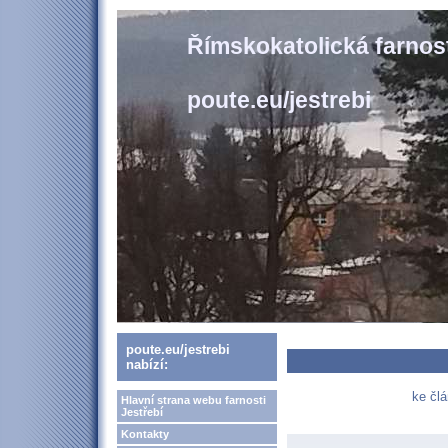
Římskokatolická farnost
poute.eu/jestrebi
poute.eu/jestrebi
nabízí:
ke člá
Hlavní strana webu farnosti
Jestřebí
Kontakty