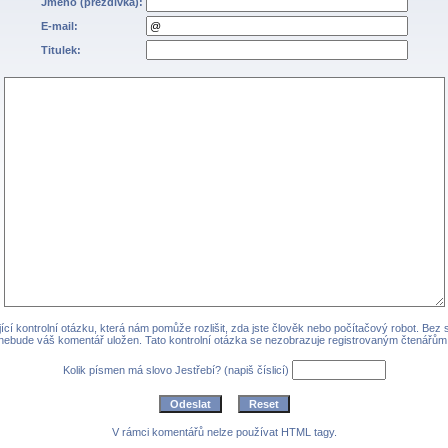
Jméno (přezdívka):
E-mail:
Titulek:
cí kontrolní otázku, která nám pomůže rozlišit, zda jste člověk nebo počítačový robot. Bez
nebude váš komentář uložen. Tato kontrolní otázka se nezobrazuje registrovaným čtenářům
Kolik písmen má slovo Jestřebí? (napiš číslicí)
V rámci komentářů nelze používat HTML tagy.