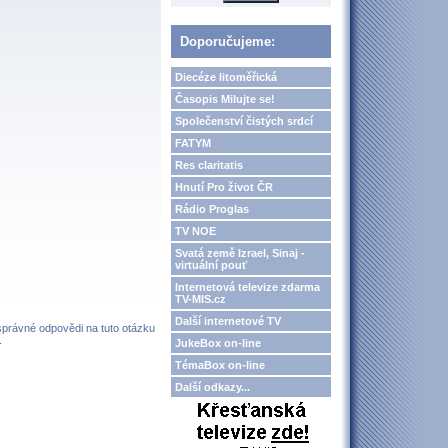
Doporučujeme:
Diecéze litoměřická
Časopis Milujte se!
Společenství čistých srdcí
FATYM
Res claritatis
Hnutí Pro život ČR
Rádio Proglas
TV NOE
Svatá země Izrael, Sinaj -
virtuální pouť
Internetová televize zdarma
TV-MIS.cz
Další internetové TV
 správné odpovědi na tuto otázku
.
JukeBox on-line
TémaBox on-line
Další odkazy...