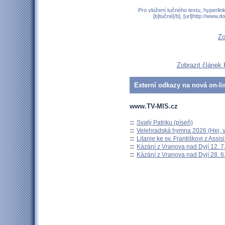
Pro vložení tučného textu, hyperlin
[b]tučné[/b], [url]http://www
Zo
Zobrazit článek 
Externí odkazy na nová on-li
www.TV-MIS.cz
::
Svatý Patriku (píseň)
::
Velehradská hymna 2026 (Hej, v
::
Litanie ke sv. Františkovi z Assisi
::
Kázání z Vranova nad Dyjí 12. 7
::
Kázání z Vranova nad Dyjí 28. 6