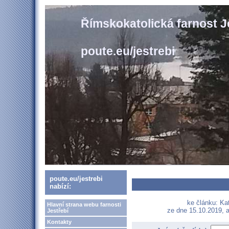
Římskokatolická farnost J
poute.eu/jestrebi
poute.eu/jestrebi
nabízí:
ke článku: Ka
Hlavní strana webu farnosti
ze dne 15.10.2019, a
Jestřebí
Kontakty