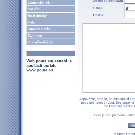
Jméno (přezdívka):
Liturgický rok
E-mail:
Pozvání
Titulek:
Boží doteky
Foto
Stalo se u nás
Zajímavé
15 nejčtenějších
Web poute.eu/jestrebi je
součástí portálu
www.poute.eu
Odpovězte, prosím, na následující kont
nebo počítačový robot. Bez správné
Tato kontrolní otázka
Které je třetí písmeno v a
V rámci komen