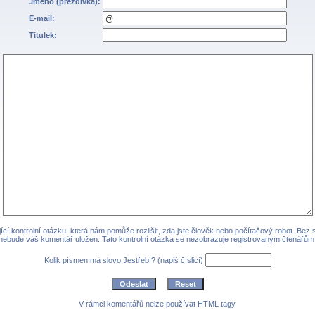
Jméno (přezdívka):
E-mail:
Titulek:
cí kontrolní otázku, která nám pomůže rozlišit, zda jste člověk nebo počítačový robot. Bez
nebude váš komentář uložen. Tato kontrolní otázka se nezobrazuje registrovaným čtenářům
Kolik písmen má slovo Jestřebí? (napiš číslicí)
V rámci komentářů nelze používat HTML tagy.