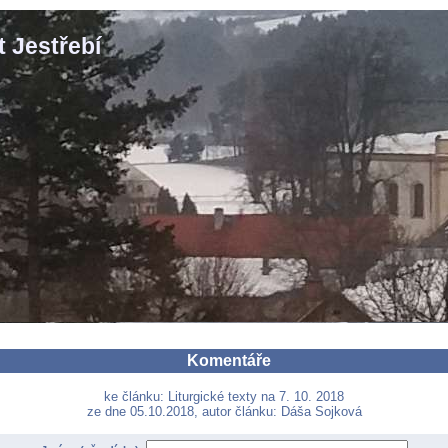
 Jestřebí
Komentáře
ke článku: Liturgické texty na 7. 10. 2018
ze dne 05.10.2018, autor článku: Dáša Sojková