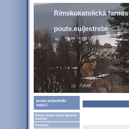
Římskokatolická farnost
poute.eu/jestrebi
poute.eu/jestrebi
nabízí:
Hlavní strana webu farnosti
Jestřebí
Kontakty