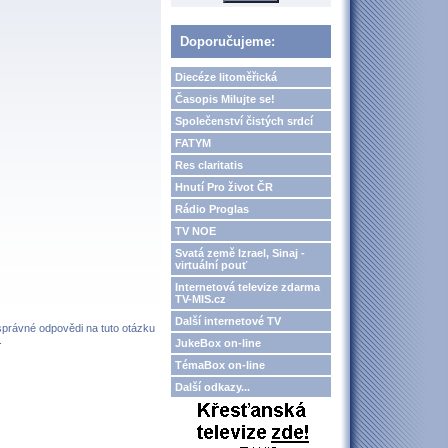
Doporučujeme:
Diecéze litoměřická
Časopis Milujte se!
Společenství čistých srdcí
FATYM
Res claritatis
Hnutí Pro život ČR
Rádio Proglas
TV NOE
Svatá země Izrael, Sinaj -
virtuální pouť
Internetová televize zdarma
TV-MIS.cz
Další internetové TV
 správné odpovědi na tuto otázku
.
JukeBox on-line
TémaBox on-line
Další odkazy...