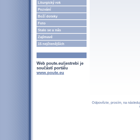
Liturgický rok
Pozvání
Boží doteky
Foto
Stalo se u nás
Zajímavé
15 nejčtenějších
Web poute.eu/jestrebi je
součástí portálu
www.poute.eu
Odpovězte, prosím, na následují