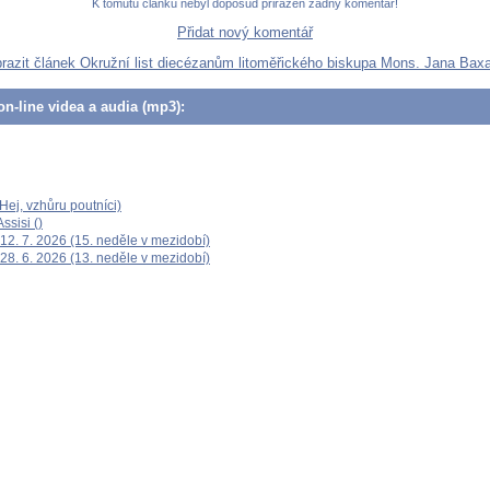
K tomutu článku nebyl doposud přiřazen žádný komentář!
Přidat nový komentář
razit článek Okružní list diecézanům litoměřického biskupa Mons. Jana Bax
n-line videa a audia (mp3):
ej, vzhůru poutníci)
ssisi ()
12. 7. 2026 (15. neděle v mezidobí)
28. 6. 2026 (13. neděle v mezidobí)